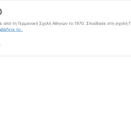
)
ε από τη Γερμανική Σχολή Αθηνών το 1970. Σπούδασε στη σχολή Π
Δημήτρης
αβάζετε το
.
Ταυλαρίδης
(70)
Ν
(1952-
2025)