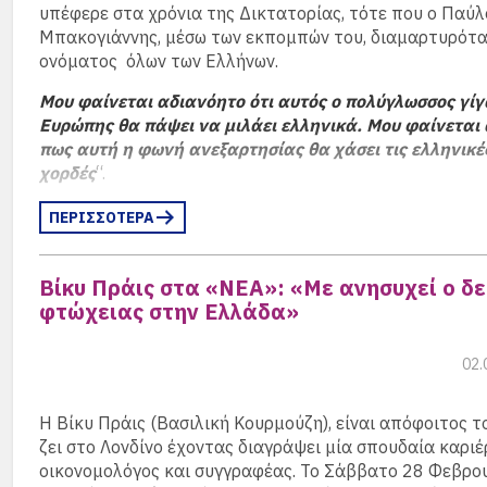
υπέφερε στα χρόνια της Δικτατορίας, τότε που ο Παύλ
Μπακογιάννης, μέσω των εκπομπών του, διαμαρτυρότα
Στόχος όλων αυτών ήταν να συγκεντρωθεί όλο το υπάρ
ονόματος όλων των Ελλήνων.
από τα πρώτα χρόνια του σχολείου, να αποθηκευτεί σε έ
που θα αποτελέσει σημείο αναφοράς για όλη την ελλην
Μου φαίνεται αδιανόητο ότι αυτός ο πολύγλωσσος γίγ
γερμανική κοινότητα (σχολείο, πρεσβεία, goethe, philad
Ευρώπης θα πάψει να μιλάει ελληνικά. Μου φαίνεται
Στηρίξαμε και προβάλαμε την πρωτοβουλία για τον
πως αυτή η φωνή ανεξαρτησίας θα χάσει τις ελληνικέ
Φιλελληνισμό
, με τις εκδηλώσεις για την επέτειο της
χορδές
“.
Επανάστασης του 1821 και τα βιβλία του συμμαθητή 
Παπαηλιού , ενώ στηρίζουμε κάθε προσπάθεια, που με
ΠΕΡΙΣΣΟΤΕΡΑ
απόφοιτοί μας, από το να προβάλλουμε όλες τις “
Αγγε
λαμβάνουμε έως την καμπάνια για την “
Διατήρηση τη
Υπηρεσίας της Deutsche Welle
“.
Βίκυ Πράις στα «ΝΕΑ»: «Με ανησυχεί ο δε
φτώχειας στην Ελλάδα»
Στόχος, εξ ίσου σοβαρός, ήταν και είναι η ανάδειξη όλω
επωνύμων αποφοίτων με σκοπό την διασύνδεση και τη
02.
υποστήριξη των νεώτερων. Προβάλαμε τις δουλειές και
βιογραφικά των νεοεισερχόμενων στην αγορά εργασίας,
μπορούσαμε, τους φέρναμε σε επαφή με τους παλαιότε
Η Βίκυ Πράις (Βασιλική Κουρμούζη), είναι απόφοιτος τ
ζει στο Λονδίνο έχοντας διαγράψει μία σπουδαία καριέ
Τέλος, για πρώτη φορά στα χρονικά του Συλλόγου εν
οικονομολόγος και συγγραφέας. Το Σάββατο 28 Φεβρο
στην ενότητα “Σύλλογος” όλα τα ονόματα των μελών ό