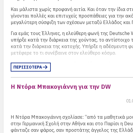
Και μάλιστα χωρίς προφανή αιτία. Και όταν την ίδια στ
γίνονται πολλές και επιτυχείς προσπάθειες για την ακ
Στις ενότητες “
ΑΠΟΨΕΙΣ
” και “
ΣΤΟΝ ΤΥΠΟ
” φιλοξενο
μεγαλύτερη σύσφιξη των σχέσεων μεταξύ Ελλάδος και Γ
με απόψεις αποφοίτων και όλοι οι σύνδεσμοι, όπου α
οι απόφοιτοι δημοσιογράφοι και πολιτικοί. Επιμελώς έ
Για εμάς τους Έλληνες, η ελεύθερη φωνή της Deutsche W
αποφύγει να δημοσιεύσουμε άρθρα με “κομματικό” χα
υπήρξε κατά την διάρκεια της χούντας, το αντίστοιχο
οποία όμως μπορεί να διαβάσει κανείς στον αντίστοιχ
κατά την διάρκεια της κατοχής. Υπήρξε η αδέσμευτη φ
των πολιτικών.
μετέφερε το τι συνέβαινε στον ελεύθερο κόσμο.
Ακόμα ηχεί στα αυτιά μου η βροντώδης φωνή του μακρ
ΠΕΡΙΣΣΟΤΕΡΑ
εξαδέλφου μου Αλέξανδρου Σχινά να εμψυχώνει τους Έ
να τους παροτρύνει για αντίσταση.
Η Ντόρα Μπακογιάννη για την DW
01.
Η Ντόρα Μπακογιάννη σχολίασε: “από τα μαθητικά μο
στην Γερμανική Σχολή στην Αθήνα και στο Παρίσι η Deu
φάνταζε σαν φάρος, σαν προστάτης άγγελος της Ελλάδ