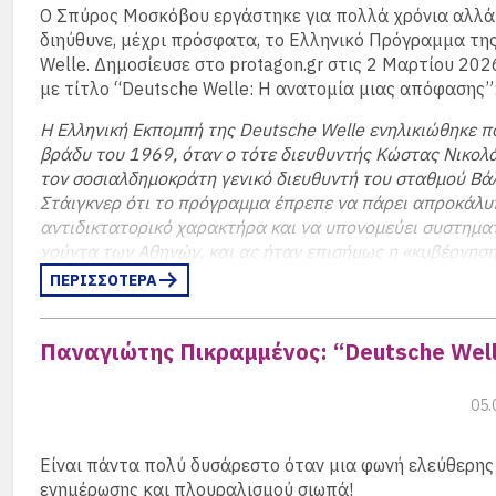
ενδιαφέρονται για τα νέα δρώμενα. Σήμερα το “
monta
O Σπύρος Μοσκόβου εργάστηκε για πολλά χρόνια αλλά
αποστέλλεται
δωρεάν
σε
4000 παραλήπτες
, οι οποί
διηύθυνε, μέχρι πρόσφατα, το Ελληνικό Πρόγραμμα τη
να παρακολουθούν κάθε εβδομάδα όλες τις θεατρικές
Welle. Δημοσίευσε στο protagon.gr στις 2 Μαρτίου 202
παραστάσεις, τις εκδηλώσεις, τις παρουσιάσεις βιβλίω
με τίτλο “Deutsche Welle: Η ανατομία μιας απόφασης”
Η Ελληνική Eκπομπή της Deutsche Welle ενηλικιώθηκε π
βράδυ του 1969, όταν ο τότε διευθυντής Κώστας Νικολ
τον σοσιαλδημοκράτη γενικό διευθυντή του σταθμού Βά
Στάιγκνερ ότι το πρόγραμμα έπρεπε να πάρει απροκάλ
αντιδικτατορικό χαρακτήρα και να υπονομεύει συστημα
χούντα των Αθηνών, και ας ήταν επισήμως η «κυβέρνησ
χώρας
(περισσότερα…)
ΠΕΡΙΣΣΟΤΕΡΑ
Παναγιώτης Πικραμμένος: “Deutsche Wel
05.
Είναι πάντα πολύ δυσάρεστο όταν μια φωνή ελεύθερης
ενημέρωσης και πλουραλισμού σιωπά!