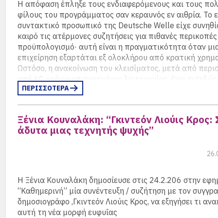
Η απόφαση έπληξε τους ενδιαφερόμενους και τους πο
φίλους του προγράμματος σαν κεραυνός εν αιθρία. Το 
συντακτικό προσωπικό της Deutsche Welle είχε συνηθίσ
καιρό τις ατέρμονες συζητήσεις για πιθανές περικοπές
προϋπολογισμό· αυτή είναι η πραγματικότητα όταν μι
επιχείρηση εξαρτάται εξ ολοκλήρου από κρατική χρημ
Ωστόσο, η ανακοίνωση του κλεισίματος, μετά από περι
από 60 χρόνια επιτυχημένης λειτουργίας, έχει εντελώς
ΠΕΡΙΣΣΟΤΕΡΑ
διαφορετικό, καταστροφικό αντίκτυπο. Η ίδια η διαδι
της απόφασης προκαλεί κριτική: τελικά, η συντακτική
βρέθηκε μπροστά σε τετελεσμένο γεγονός, χωρίς προη
Ξένια Κουναλάκη: “Γκιντεόν Λιούις Κρος:
διαβούλευση.
άδυτα μιας τεχνητής ψυχής”
Η υποκείμενη πραγματικότητα είναι η εξής: η Deutsche 
διεθνής ραδιοτηλεοπτικός φορέας της Γερμανίας, λαμβ
26.
λιγότερα χρήματα από τη γερμανική κυβέρνηση. Ο τρέ
προϋπολογισμός της έχει έλλειμμα 21 εκατομμυρίων ε
Η Ξένια Κουναλάκη δημοσίευσε στις 24.2.206 στην εφη
αποτέλεσμα, πολλά προγράμματα πρέπει να σφίξουν τ
“Καθημερινή” μία συνέντευξη / συζήτηση με τον συγγρ
αυτό είναι φυσιολογικό. Αυτό που είναι όμως εξαιρετικό
δημοσιογράφο ,Γκιντεόν Λιούις Κρος, να εξηγήσει τι ανα
θανατική ποινή που επιβλήθηκε στην ιστορική ελληνικ
αυτή τη νέα μορφή ευφυΐας
η οποία πρόκειται να καταργηθεί στο τέλος του έτους. 