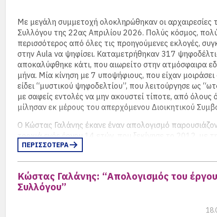
Με μεγάλη συμμετοχή ολοκληρώθηκαν οι αρχαιρεσίες 
Συλλόγου της 22ας Απριλίου 2026. Πολύς κόσμος, πολ
περισσότερος από όλες τις προηγούμενες εκλογές, συ
στην Aula να ψηφίσει. Καταμετρήθηκαν 317 ψηφοδέλτι
αποκαλύφθηκε κάτι, που αιωρείτο στην ατμόσφαιρα εδ
μήνα. Μία κίνηση με 7 υποψήφιους, που είχαν μοιράσει 
είδει “μυστικού ψηφοδελτίου”, που λειτούργησε ως “ω
με σαφείς εντολές να μην ακουστεί τίποτε, από όλους 
μίλησαν εκ μέρους του απερχόμενου Διοικητικού Συμβ
Ο Κώστας Γαλάνης έκανε έναν απολογισμό παρουσιάζο
τροχιά ενός έργου 14 ετών, που ξεκίνησε το 2012, με τ
ΠΕΡΙΣΣΟΤΕΡΑ
δημιουργία του site και του montags, με εκδηλώσεις, εκ
βιβλίων και παρουσία στην ελληνο-γερμανική κοινότητ
τα όρια ενός συλλόγου αποφοίτων.
Κώστας Γαλάνης: “Απολογισμός του έργου
Συλλόγου”
Το γεγονός ότι άφησε ένα ταμείο με περισσότερα από 
και 4.000 φίλους του “montags”, πρωτοφανή νούμερα 
του ΣΑΓΣΑ, είτε γιατί συγκέντρωσε το ενδιαφέρον, θετι
18.