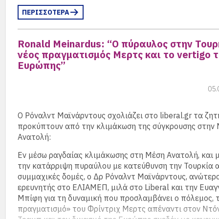
Λίγες ημέρες μετά τη δημοσίευση της έρευνας, η Wall S
ΠΕΡΙΣΣΟΤΕΡΑ
Journal έγραψε ότι ο Claude χρησιμοποιήθηκε από το
στην επιχείρηση κατά του πρώην προέδρου της Βενεζο
Νικολάς Μαδούρο, κάτι που αντιβαίνει στους διακηρυ
Ronald Meinardus: “Ο πύραυλος στην Τουρ
στόχους της Anthropic για τη μη χρήση βίας. Η «Κ» ζήτ
νέος πραγματισμός Μερτς και το vertigo 
Κρος να εξηγήσει τι ανακάλυψε γι’ αυτή τη νέα μορφή ε
Ευρώπης”
(περισσότερα…)
05.
Ο Ρόναλντ Μαϊνάρντους σχολιάζει στο liberal.gr τα ζη
προκύπτουν από την κλιμάκωση της σύγκρουσης στην
Ανατολή:
Εν μέσω ραγδαίας κλιμάκωσης στη Μέση Ανατολή, και 
την κατάρριψη πυραύλου με κατεύθυνση την Τουρκία α
συμμαχικές δομές, ο Δρ Ρόναλντ Μαϊνάρντους, ανώτερ
ερευνητής στο ΕΛΙΑΜΕΠ, μιλά στο Liberal και την Ευαγ
Μπίφη για τη δυναμική που προσλαμβάνει ο πόλεμος, 
πραγματισμό» του Φρίντριχ Μερτς απέναντι στον Ντό