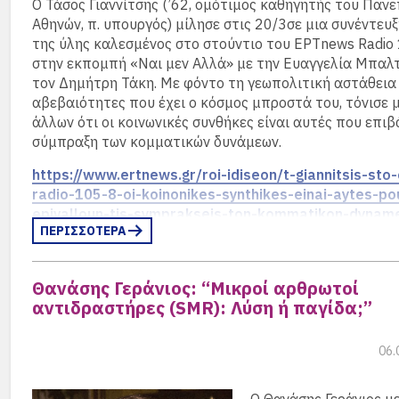
Ο Τάσος Γιαννίτσης (’62, ομότιμος καθηγητής του Παν
να μετέχουν στα ΔΣ της ΓΣΑ, επινόηση, που ακόμη δεν έ
Ulf-Dieter Klemm
, ο
Θανάσης Βαλτινός
, η
Αλεξάνδρα
Αθηνών, π. υπουργός) μίλησε στις 20/3σε μια συνέντευξ
αντιληφθεί σε τι αποσκοπούσε. Ίσως ο Πέτρος Πετρακό
Μητσοτάκη
, ο
Peter Limbourg
, ο
Άγγελος Συρίγος
και
της ύλης καλεσμένος στο στούντιο του ΕΡΤnews Radio 
κάποτε να μας εξηγήσει.
άλλοι.
στην εκπομπή «Ναι μεν Αλλά» με την Ευαγγελία Μπαλ
Σε κάθε περίπτωση ο παλαιός τρόπος επικοινωνίας ολ
τον Δημήτρη Τάκη. Με φόντο τη γεωπολιτική αστάθεια 
αβεβαιότητες που έχει ο κόσμος μπροστά του, τόνισε 
Το “
montags
“, που γνωρίσατε και συμπλήρωσε
565 τεύ
άλλων ότι οι κοινωνικές συνθήκες είναι αυτές που επι
χρόνια
, δεν θα ξανακυκλοφορήσει.
σύμπραξη των κομματικών δυνάμεων.
Καλή επιτυχία στους επόμενους.
https://www.ertnews.gr/roi-idiseon/t-giannitsis-sto
radio-105-8-oi-koinonikes-synthikes-einai-aytes-po
Κώστας Γαλάνης
epivalloun-tis-symprakseis-ton-kommatikon-dynam
ΠΕΡΙΣΣΟΤΕΡΑ
Επανεκδώσαμε το καταπληκτικό βιβλίο του Jens Godb
“
Das Dörpfeld-Gymnasium in Athen: Geschichte und 
Θανάσης Γεράνιος: “Μικροί αρθρωτοί
einer deutschen Auslandsschule
”, που κυκλοφόρησε 
αντιδραστήρες (SMR): Λύση ή παγίδα;”
μας, το 1970 και καλύπτει όλη την ιστορία των Γερμαν
Όθωνα έως την μεταπολεμική Γερμανική. Το δίγλωσσο β
06.
με δική μας πρωτοβουλία και δαπάνη δίναμε ως
δώρο 
στους τελειόφοιτους κατά την Τελετή Αποφοίτηση
να έχουν όλοι στα χέρια τους την ιστορία της Σχολής 
Ο Θανάσης Γεράνιος μ