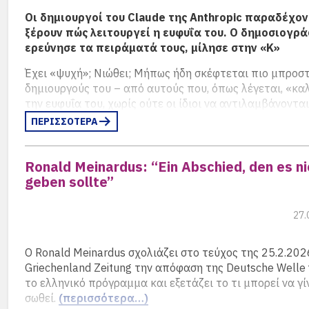
μόνη από τις περισσότερες από 30 γλωσσικές υπηρεσίε
Οι δημιουργοί του Claude της Anthropic παραδέχον
κλείσει.
(περισσότερα…)
ξέρουν πώς λειτουργεί η ευφυΐα του. Ο δημοσιογρ
ερεύνησε τα πειράματά τους, μίλησε στην «Κ»
Έχει «ψυχή»; Νιώθει; Μήπως ήδη σκέφτεται πιο μπροσ
δημιουργούς του – από αυτούς που, όπως λέγεται, «κα
την ευφυΐα του, χωρίς ούτε οι ίδιοι να αντιλαμβάνοντα
πώς λειτουργεί; Ο λόγος για τον Claude, το μοντέλο τε
ΠΕΡΙΣΣΟΤΕΡΑ
νοημοσύνης της Anthropic, μιας εταιρείας που ξεκίνησε
ερευνητική με ιδρυτές δύο πρώην συνεργάτες του Σαμ
Ronald Meinardus: “Ein Abschied, den es ni
στην OpenAI, τα αδέλφια Ντανιέλα και Ντάριο Αμοντέι,
geben sollte”
οποίας η αξία αγγίζει ήδη τα 380 δισ. δολάρια.
Σε αυτά τα ερωτήματα, για τη φύση της απρόβλεπτης 
27.
του Claude, επιχείρησε να βρει απαντήσεις ο συγγραφέ
δημοσιογράφος Γκιντεόν Λιούις Κρος. Στο ρεπορτάζ το
περιγράφει πώς οι ερευνητές της Anthropic προσπαθού
Ο Ronald Meinardus σχολιάζει στο τεύχος της 25.2.202
κατανοήσουν τον εγκέφαλο και τον «εαυτό» του συστή
Griechenland Zeitung την απόφαση της Deutsche Welle 
εξετάζοντας τους νευρώνες του και κάνοντάς του ψυχ
το ελληνικό πρόγραμμα και εξετάζει το τι μπορεί να γίν
πειράματα.
σωθεί.
(περισσότερα…)