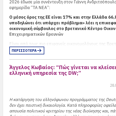
2026 έδωσε μία συνέντευξη στον Γιάννη Ανδριτσόπουλο
από το 1956 μέχρι σήμερα, ενώ καταγράψαμε στην εν
εφημερίδα “ΤΑ ΝΕΑ”:
“Συνεδριάσεις ΔΣ” όλα τα θέματα, που συζητήθηκαν τη
τελευταίας θητείας για λόγους ενημέρωσης και διαφάνε
Ο μέσος όρος της ΕΕ είναι 17% και στην Ελλάδα 66
υποδηλώνει ότι υπάρχει πρόβλημα» λέει η επικεφ
Κώστας Γαλάνης
, Πρόεδρος ΣΑΓΣΑ
οικονομική σύμβουλος στο βρετανικό Κέντρο Οικον
Επιχειρηματικών Ερευνών
Είναι από τους πιο επιφανείς οικονομολόγους της Βρετ
Διετέλεσε διευθύντρια της Οικονομικής Υπηρεσίας της
ΠΕΡΙΣΣΟΤΕΡΑ
κυβέρνησης από το 2007 έως το 2010. Και τυγχάνει να 
Ελληνίδα: η Βίκυ Πράις, γεννήθηκε – με το όνομα Βασιλ
Άγγελος Κωβαίος: “Πώς γίνεται να κλείσει
Κουρμούζη – το 1952 στην Αθήνα. Σε ηλικία 17 ετών,
ελληνική υπηρεσία της DW;”
μετανάστευσε στο Λονδίνο για να σπουδάσει στην LSE.
Σήμερα είναι επικεφαλής οικονομική σύμβουλος στο β
28.
Κέντρο Οικονομικών και Επιχειρηματικών Ερευνών (CE
επισκέπτρια καθηγήτρια στο King’s College και εταίρος
βρετανικής Ακαδημίας Κοινωνικών Επιστημών.
(περισ
Η κατάργηση του ελληνόφωνου προγράμματος της Deuts
δεν έχει πειστική δικαιολογία. Κατά πληροφορίες οφείλε
απουσία πολιτικού κριτηρίου της νέας διοίκησης και, πά