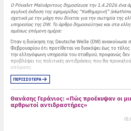
ηλεκτρικής ενέργειας.
Ο Ρόναλντ Μαϊνάρντους δημοσίευσε την 1.4.2026 ένα ά
αγγλική έκδοση της εφημερίδας “Καθημερινή” (ekathime
Οι αντιδραστήρες αυτοί θα πρέπει να σταματήσουν τη 
σχετικά με την μάχη που δίνεται για την σωτηρία της ελ
τους, να αποσυναρμολογηθούν και να οδηγηθούν σε χώ
υπηρεσίας της DW. Το άρθρο δημοσιεύτηκε και στα ελλη
προσωρινής φύλαξης πυρηνικών αποβλήτων. Πρόκειται 
αμέσως επόμενη ημέρα:
ιδιαίτερα δαπανηρή και χρονοβόρα διαδικασία, η οποία
χρήση τηλερομποτικής τεχνολογίας, εξαιτίας των υψη
Όταν η διοίκηση της Deutsche Welle (DW) ανακοίνωσε 
επιπέδων ακτινοβολίας.
(περισσότερα…)
Στις εκδηλώσεις αυτές θα προσθέσουμε τα “
Wanderta
Φεβρουαρίου ότι προτίθεται να διακόψει έως το τέλος
“
Stammtische
“, τις
Εκδρομές
(Ναύπλιο, Χαλκίδα κλπ.) 
την ελληνόφωνη υπηρεσία του σταθμού, προφανώς δεν 
μεγάλες “
Βραδιές Αποφοίτων
“, που συνδιοργανώνοντα
προβλέψει τις πολιτικές αντιδράσεις που θα προκαλού
σχολείο.
απόφαση.
Εμπόδιο στις εκδηλώσεις μας, για ένα μεγάλο διάστημα
Σε μια αρχικά ασυντόνιστη κινητοποίηση διαμαρτυρίας
ΠΕΡΙΣΣΟΤΕΡΑ
Πανδημία
, που για μερικά χρόνια είτε ανέστειλε την 
οργανώσεων και προσώπων τοποθετήθηκαν γρήγορα δη
εκδηλώσεων, είτε απέτρεψε τους αποφοίτους στο να
φορείς που θα μπορούσαν συνολικά να περιγραφούν ως
συγκεντρωθούν σε κλειστούς χώρους.
Θανάσης Γεράνιος: «Πώς προέκυψαν οι μι
εκπρόσωποι της κοινωνίας των πολιτών στις ελληνογε
αρθρωτοί αντιδραστήρες»
σχέσεις: ενώσεις Γερμανών φιλελλήνων, ελληνικές κοινό
Εντοπίσαμε όσα
Μαθητολόγια
της Σχολής διασώθηκαν
εκπροσωπούν τη σημαντική ελληνική διασπορά, δημοσι
τηρούνταν μέχρι την λήξη του Πολέμου και αντιγράψα
ακαδημαϊκοί και πολλοί άλλοι.
(περισσότερα…)
01.
ονόματα ταξινομώντας τα αλφαβητικά και ανά χρονιά
αποφοίτησης. Μέσα σ’ αυτά “ανακαλύψαμε” τα ονόματ