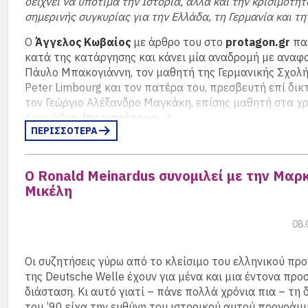
δείχνει να υποτιμά την Ιστορία, αλλά και την κρισιμότητ
σημερινής συγκυρίας για την Ελλάδα, τη Γερμανία και τ
Ο
Άγγελος Κωβαίος
με άρθρο του στο
protagon.gr
πα
κατά της κατάργησης και κάνει μία αναδρομή με αναφ
Πάυλο Μπακογιάννη, τον μαθητή της Γερμανικής Σχολή
Peter Limbourg και τον πατέρα του, πρεσβευτή επί δικ
τον Γεώργιο Αλέξανδρο Μαγκάκη, επίσης μαθητή στα χρ
Αραχώβης.
(περισσότερα…)
ΠΕΡΙΣΣΟΤΕΡΑ
Ο Ronald Meinardus συνομιλεί με την Μαρ
Μικέλη
08.
Οι συζητήσεις γύρω από το κλείσιμο του ελληνικού π
της Deutsche Welle έχουν για μένα και μια έντονα προ
διάσταση. Κι αυτό γιατί – πάνε πολλά χρόνια πια – τη 
του ’90 είχα την ευθύνη του ιστορικού αυτού προγράμ