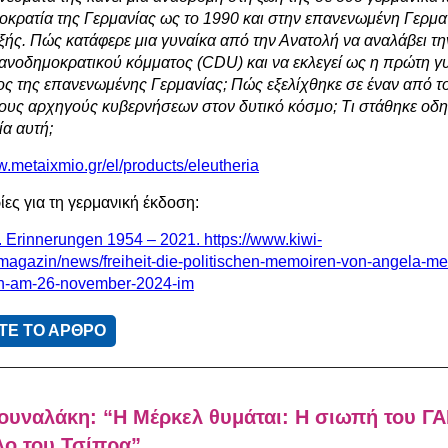
οκρατία της Γερμανίας ως το 1990 και στην επανενωμένη Γερμα
εξής. Πώς κατάφερε μια γυναίκα από την Ανατολή να αναλάβει τη
ιανοδημοκρατικού κόμματος (CDU) και να εκλεγεί ως η πρώτη γ
ος της επανενωμένης Γερμανίας; Πώς εξελίχθηκε σε έναν από τ
ους αρχηγούς κυβερνήσεων στον δυτικό κόσμο; Τι στάθηκε οδη
ία αυτή;
w.metaixmio.gr/el/products/eleutheria
ες για τη γερμανική έκδοση:
. Erinnerungen 1954 – 2021. https://www.kiwi-
magazin/news/freiheit-die-politischen-memoiren-von-angela-me
n-am-26-november-2024-im
ΤΕ ΤΟ ΑΡΘΡΟ
ουναλάκη: “Η Μέρκελ θυμάται: Η σιωπή του ΓΑ
λο του Τσίπρα”