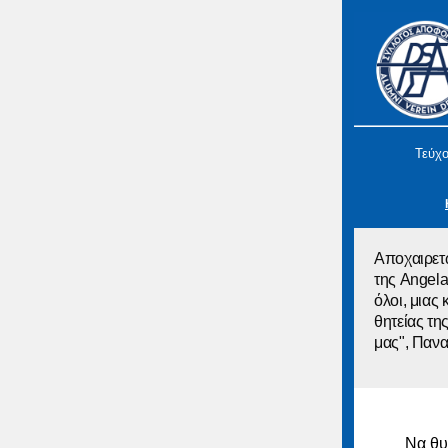
Τεύχο
Αποχαιρετώ
της Angela
όλοι, μιας 
θητείας τ
μας", Παν
Να θυ