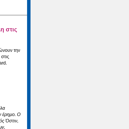
η στις
ώνουν την
 στις
ard.
πλα
ν έρημο. Ο
ός Όστιν,
ων,