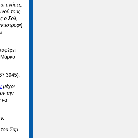
και μνήμες,
ινού τους
ς ο Σολ,
αντιστροφή
ει
ταφέρει
ι Μάρκο
67 3945).
r
μέχρι
υν την
ε να
ν:
ο του Σαμ