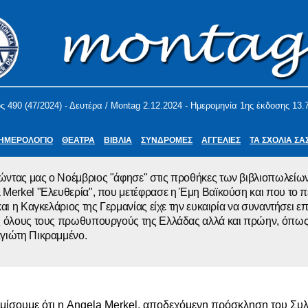
ς 490 (47/2024) - Δευτέρα / Montag 2.12.2024 - Ημερομηνία 1ης έκδοσης 13.
ΗΜΕΡΟΛΟΓΙΟ
ΘΕΑΤΡΑ
ΒΙΒΛΙΑ
ΣΥΝΔΡΟΜΕΣ
ΑΓΓΕΛΙΕΣ
ΤΑ ΣΧΟΛΙΑ ΣΑ
ντας μας ο Νοέμβριος "άφησε" στις προθήκες των βιβλιοπωλείων 
 Merkel "Ελευθερία", που μετέφρασε η Έμη Βαϊκούση και που το π
και η Καγκελάριος της Γερμανίας είχε την ευκαιρία να συναντήσει επ
ης όλους τους πρωθυπουργούς της Ελλάδας αλλά και πρώην, όπως 
αγιώτη Πικραμμένο.
μίσουμε ότι η Angela Merkel, αποδεχόμενη πρόσκληση του Συ