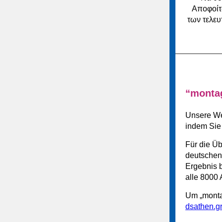
Αποφοίτω
των τελε
“monta
Unsere We
indem Sie
Für die Üb
deutschen 
Ergebnis 
alle 8000 
Um „monta
dsathen.g