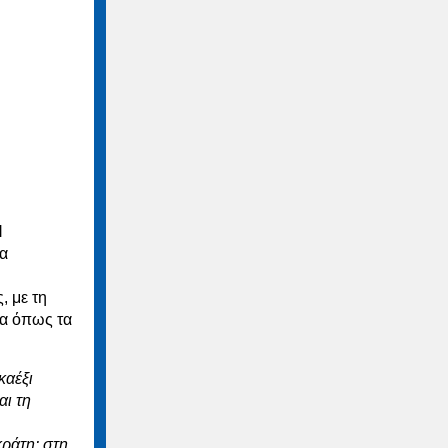
l
τα
, με τη
τα όπως τα
καέξι
αι τη
ράτη: στη