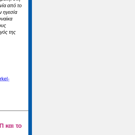
νία από το
ν ηγεσία
υναίκα
ους
γός της
rkel-
Π και το