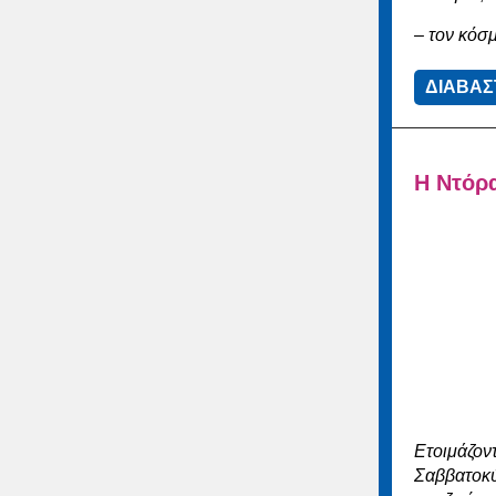
– τον κόσ
ΔΙΑΒΑΣ
Η Ντόρ
Ετοιμάζον
Σαββατοκύ