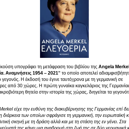
κούση υπογράφει τη μετάφραση του βιβλίου της
Angela Merke
α. Αναμνήσεις 1954 – 2021“
το οποίο αποτελεί αδιαμφισβήτη
 γεγονός. Η έκδοσή του έγινε ταυτόχρονα με τη γερμανική σε
ρες από 30 χώρες. Η πρώτη γυναίκα καγκελάριος της Γερμανίας
κροβιότερη θητεία στην ιστορία της χώρας, διηγείται τα γεγονό
erkel είχε την ευθύνη της διακυβέρνησης της Γερμανίας επί δε
η διάρκεια των οποίων σφράγισε τη γερμανική, την ευρωπαϊκή κ
ιτική σκηνή με τη δράση αλλά και με τη στάση της εν γένει. Στα
εύματά της κάνει μια αναδρομή στη ζωή της σε δύο γερμανικά κ