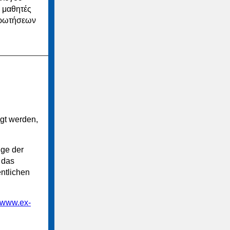
ς μαθητές
ερωτήσεων
gt werden,
ige der
 das
ntlichen
www.ex-