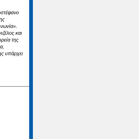
τοστέφανο
ης
ινωνία».
ιζέλος και
ρεία της
α,
ης υπάρχει