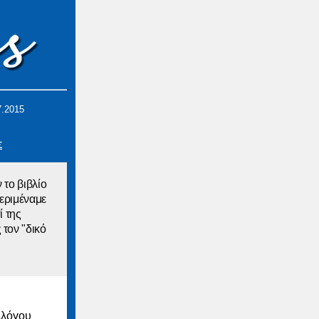
7.2015
Σ
το βιβλίο
εριμέναμε
ί της
τον "δικό
λλόγου