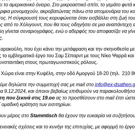
 το αμερικανικό όνειρο. Στο μικροαστικό σπίτι, το γεμάτο φυτά 
έρφια μονομαχούν, ακροβατώντας πάνω στα απομεινάρια του κο
τος.
Η σύγκρουσή τους κορυφώνεται όταν εισβάλλει στη ζωή του
 από το Χόλιγουντ, που θα τους οδηγήσει σε μια αναπάντεχη 
η γίνεται σεναριογράφος, ενώ ο αδερφός του αποφασίζει να γίν
ς.
αρακούλη, που έχει κάνει την μετάφραση και την σκηνοθεσία με
ς το εμβληματικό έργο του Σαμ Σέπαρντ με τους Νίκο Ψαρρά κα
νσταντάκη στους πρωταγωνιστικούς ρόλους.
 Χώρα είναι στην Κυψέλη, στην οδό Αμοργού 18-20 (τηλ. 210 8
με δηλώστε την συμμετοχή σας με mail στο
info@ex-dsathen.g
ρα 9.12.2024, και όποιοι βεβαίως επιθυμούν να παρακολουθήσο
η που ξεκινά στις 19.οο
ας το προσθέσουν στο mail έτσι ώστ
 ομαδική κράτηση των εισιτηρίων.
ουν μέρος στο
Stammtisch
θα έχουν την ευκαιρία να συζητήσου
γενειακές σχέσεις και το κυνήγι της επιτυχίας, με αφορμή το έργ