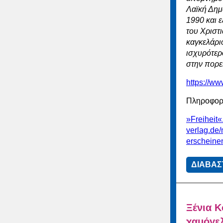
Λαϊκή Δημ
1990 και 
του Χριστ
καγκελάρι
ισχυρότερ
στην πορε
https://ww
Πληροφορί
»Freiheit«
verlag.de/
erscheine
ΔΙΑΒΑΣ
Ξένια Κ
χαμόγε