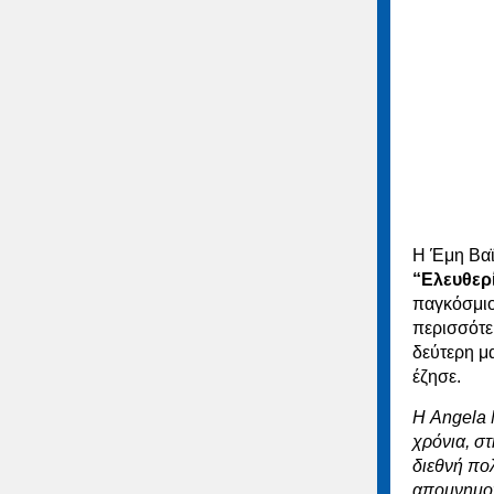
Η Έμη Βαϊ
“Ελευθερί
παγκόσμιο
περισσότε
δεύτερη μα
έζησε.
Η Angela M
χρόνια, στ
διεθνή πολ
απομνημον