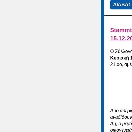
ΔΙΑΒΑΣ
Stammt
15.12.2
Ο Σύλλογο
Κυριακή 
21.οο, αμ
Δυο αδέρφι
αναδίδουν
Λη, ο μεγ
οικογενει