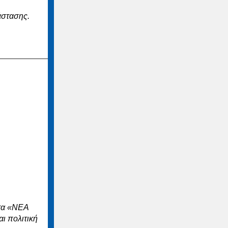
άστασης.
στα «ΝΕΑ
ι πολιτική