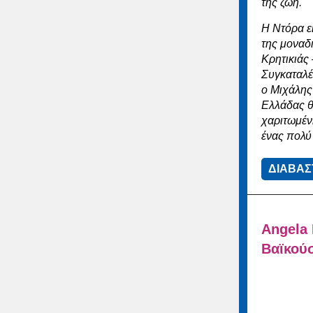
της ζωή.
Η Ντόρα ε
της μοναδ
Κρητικιάς 
Συγκαταλέγ
ο Μιχάλης
Ελλάδας θ
χαριτωμέν
ένας πολύ
ΔΙΑΒΑΣ
Angela 
Βαϊκού