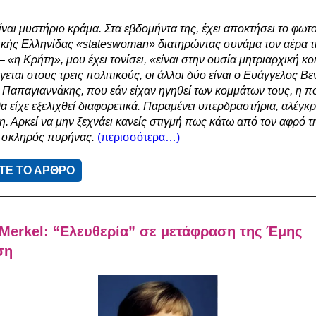
ίναι μυστήριο κράμα. Στα εβδομήντα της, έχει αποκτήσει το φω
ικής Ελληνίδας «stateswoman» διατηρώντας συνάμα τον αέρα τ
– «η Κρήτη», μου έχει τονίσει, «είναι στην ουσία μητριαρχική κο
εται στους τρεις πολιτικούς, οι άλλοι δύο είναι ο Ευάγγελος Βεν
 Παπαγιαννάκης, που εάν είχαν ηγηθεί των κομμάτων τους, η πο
α είχε εξελιχθεί διαφορετικά. Παραμένει υπερδραστήρια, αλέγκρ
η. Αρκεί να μην ξεχνάει κανείς στιγμή πως κάτω από τον αφρό τ
 σκληρός πυρήνας.
(περισσότερα…)
ΤΕ ΤΟ ΑΡΘΡΟ
Merkel: “Ελευθερία” σε μετάφραση της Έμης
ση