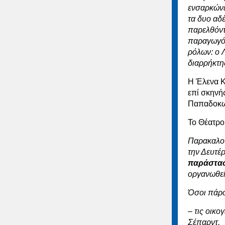
ενσαρκώνει
τα δυο αδ
παρελθόν
παραγωγός
ρόλων: ο Λ
διαρρήκτη
Η Έλενα Κ
επί σκηνή
Παπαδοκω
Το Θέατρο
Παρακαλού
την Δευτέ
παράστασ
οργανωθεί
Όσοι πάρ
– τις οικο
Σέπαρντ,