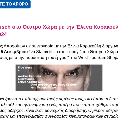
ΤΕ ΤΟ ΑΡΘΡΟ
isch στο Θέατρο Χώρα με την Έλενα Καρακούλ
024
ς Αποφοίτων σε συνεργασία με την Έλενα Καρακούλη διοργαν
15 Δεκεμβρίου
ένα Stammtisch στο φουαγιέ του Θεάτρου Χώρα
έσως μετά την παράσταση του έργου “True West” του Sam Shep
α ζουν στο σπίτι της αυστηρής μητέρας τους, εκεί όπου τα έπι
 αλκοόλ και την ανάμνηση ενός πατέρα που κάποτε χάθηκε στη
άλος αδερφός, είναι ένας μοναχικός διαρρήκτης. Ο μικρός αδερφ
άρχης και επαγγελματίας συγγραφέας κινηματογραφικών σεναρί