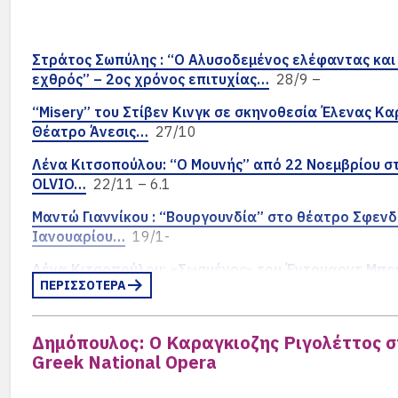
Στράτος Σωπύλης : “Ο Αλυσοδεμένος ελέφαντας και
εχθρός” – 2ος χρόνος επιτυχίας…
28/9 –
“Misery” του Στίβεν Κινγκ σε σκηνοθεσία Έλενας Κ
Θέατρο Άνεσις…
27/10
Λένα Κιτσοπούλου: “Ο Μουνής” από 22 Νοεμβρίου σ
OLVIO…
22/11 – 6.1
Μαντώ Γιαννίκου : “Βουργουνδία” στο θέατρο Σφεν
Ιανουαρίου…
19/1-
Λένα Κιτσοπούλου: «Σωσμένος» του Έντουαρντ Μπ
ΠΕΡΙΣΣΟΤΕΡΑ
Σωτήρης Τσόγκας : ” Οι εραστές της Βιόρν” στο Θέ
Werner Hermann: “Ένας Ήρωας με Παντούφλες“…
23
Δημόπουλος: Ο Καραγκιοζης Ριγολέττος σ
Greek National Opera
Βίκυ Βολιώτη – Γιώργος Δεπάστας: “Kontakthof” επι
ακόμα παραστάσεις…
17/4