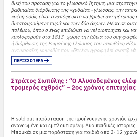
δική του πρόταση για το γλωσσικό ζήτημα, μια στρατηγι
βαθμιαίας διόρθωσης της «χυδαίας» γλώσσας, την αποκ
«μέση οδό», είναι αναπόφευκτο να βρεθεί αντιμέτωπος κ
διασταυρούμενα πυρά και των δύο άκρων. Μέσα σε αυτό
πολέμου, όπου ο ένας επιδιώκει να γελοιοποιήσει και να
κυκλοφορούν στα 1813 -χωρίς την άδεια του συγγραφέα
ή διόρθωσις της Ρωμαίικης Γλώσσας του Ιακωβάκη Ρίζου
αντικοραϊκή κωμωδία που «δὲν ἐσυγγράφη ἐπὶ σκοπῷ νὰ
τὴν ὑπόληψιν τοῦ σοφοῦ Κοραῆ, ἀλλ᾽ ἐπλάσθη ὡς ἄθυρμ
ΠΕΡΙΣΣΟΤΕΡΑ
ἰδιαιτέρων τινῶν φίλων μου». Στις μέρες μας, το γλωσσι
να έχει λυθεί, υπάρχουν όμως ακόμα υπερασπιστές μια
ελληνικής γλώσσας, όχι απαραίτητα για γλωσσολογικούς
Στράτος Σωπύλης : “Ο Αλυσοδεμένος ελέφ
Δημήτρης Δημόπουλος προτείνει μια ανάγνωση των Κορ
τρομερός εχθρός” – 2ος χρόνος επιτυχίας
πρωταγωνιστεί το συνονθύλευμα λόγων του έργου, της 
εποχής, των ντοπιολαλιών και της τεχνητής γλώσσας πο
αναδεικνύοντας ταυτόχρονα τον μολιερικό χαρακτήρα ε
είχε δημιουργηθεί περισσότερο ως ανάγνωσμα με θεατρ
σκηνικό πόνημα.
Η sold out παράστααση της προήγουμενης χρονιάς έρχ
ανανεωμένη και εμπλουτισμένη. Δυο παιδικές ιστορίες
Πέμπτη 15 Ιανουαρίου | Κορακιστικά του Ιάκωβου Ρίζ
Μπουκάι σε μια παράσταση για παιδιά από 3- 12 χρονώ