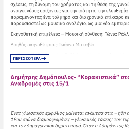
Θα τα καταφέρουν;
σχέσεις, τη δύναμη του χρήματος και τη θέση της γυναί
ανοίγει νέους ορίζοντες για την ισότητα, την ελευθερία
https://www.more.com/gr-el/tickets/theater/alfa/t
παραμένοντας ένα τολμηρό και διαχρονικά επίκαιρο κε
kratao-to-cheri/
παρουσιαστεί ως μουσικό αναλόγιο, ως μια νέα εμπειρί
Σκηνοθετική επιμέλεια – Μουσική σύνθεση: Τώνια Ράλ
Βοηθός σκηνοθέτριας: Ιωάννα Μακαβέι
Παίζουν: Αλέξανδρος Βαρδαξόγλου,
Βίκυ Βολιώτη
, Νίκ
ΠΕΡΙΣΣΟΤΕΡΑ
Δημήτρης Μανδρινός, Μαρία Μαντά, Ιωάννης Μπάστας
Όσπιτση
Δημήτρης Δημόπουλος- “Κορακιστικά” στ
Χώρος: Κεντρική Σκηνή | Κτήριο Τσίλλερ
Αναδρομές στις 15/1
Τιμή εισιτηρίου: 10 €, Ώρα: 20.00
(περισσότερα…)
Ένας γλωσσικός εμφύλιος μαίνεται ανάμεσα στις – ήδη α
19ου αιώνα διαμορφωμένες – γλωσσικές τάσεις: τον τυ
και τον δημαγωγικόν δημοτικισμό. Όταν ο Αδαμάντιος Κ