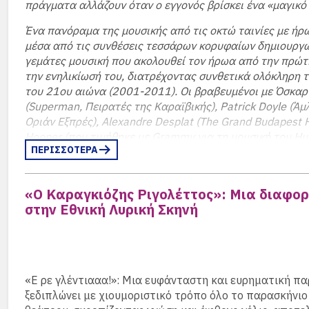
χωρίς προκαταλήψεις, γεμάτο δυνατότητες, με την πίστ
πράγματα αλλάζουν όταν ο εγγονός βρίσκει ένα «μαγικό 
μπορεί να είναι ξεχωριστή όταν υπάρχει το «μαζί».
Ένα πανόραμα της μουσικής από τις οκτώ ταινίες με ήρ
Γιατί τα Χριστούγεννα δεν είναι απλά μια ημερομηνία σ
μέσα από τις συνθέσεις τεσσάρων κορυφαίων δημιουργ
η στιγμή που επιλέγουμε να ανοίξουμε την καρδιά μας σ
γεμάτες μουσική που ακολουθεί τον ήρωα από την πρώτ
(περισσότερα…)
την ενηλικίωσή του, διατρέχοντας συνθετικά ολόκληρη 
του 21ου αιώνα (2001-2011). Οι βραβευμένοι με Όσκαρ 
(Superman, Πειρατές της Καραϊβικής), Patrick Doyle (Άμ
Οριάν Εξπρές), Alexandre Desplat (The Grand Budapest H
Hooper (που τιμήθηκε με Grammy για τη μουσική του Ημ
ΠΕΡΙΣΣΟΤΕΡΑ
δημιουργούν ένα ηχητικό σύμπαν που αναδεικνύει, συμπ
ενισχύει τη γραφή της J.K. Rowling. Ένα σύμπαν που πρ
αμέτρητους φίλους του μικρού μάγου την ευκαιρία να θ
«Ο Καραγκιόζης Ριγολέττος»: Μια διαφο
ξαναζήσουν τη μαγεία του κόσμου του. Η παραγωγή εμπλ
στην Εθνική Λυρική Σκηνή
φωτισμούς, animation και θεατρικά δρώμενα, σε επιμέλε
της
Κωνσταντίνας Ψωμά
, που ενοποιούν, επεξηγούν κα
δράση.
(περισσότερα…)
«Ε ρε γλέντιααα!»: Μια ευφάνταστη και ευρηματική π
ξεδιπλώνει με χιουμοριστικό τρόπο όλο το παρασκήνιο