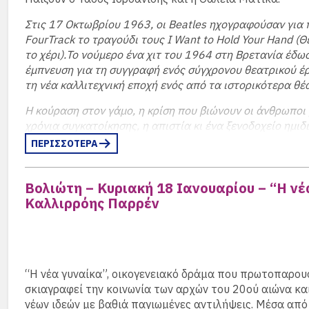
Στις 17 Οκτωβρίου 1963, οι Beatles ηχογραφούσαν για
FourTrack το τραγούδι τους I Want to Hold Your Hand (
το χέρι).Το νούμερο ένα χιτ του 1964 στη Βρετανία έδω
έμπνευση για τη συγγραφή ενός σύγχρονου θεατρικού έ
τη νέα καλλιτεχνική εποχή ενός από τα ιστορικότερα θέ
Η κούραση στον γάμο, η κρίση που βιώνουν οι άνθρωποι
χρόνια συγκατοίκησης, η απιστία κι ένα ξενοδοχείο ημιδ
σκηνικό για δύο «παράνομους» εραστές.
Είναι και οι δύο
ΠΕΡΙΣΣΟΤΕΡΑ
οι δύο τα δίκια τους. Έχουν κάνει και οι δύο λάθη.
Η παγκόσμια δραματουργία έχει συχνά ασχοληθεί με τ
Βολιώτη – Κυριακή 18 Ιανουαρίου – “Η νέ
ανθρώπινων σχέσεων, με τις ανάγκες των δύο φύλων, με
Καλλιρρόης Παρρέν
τα πρέπει τους, ίσως επειδή ο θεατής άμεσα ή έμμεσα 
πολύ εύκολα και να κινητοποιηθεί συναισθηματικά. Οι 
«προσκαλούν» να ισορροπήσουμε ανάμεσα στο γέλιο κα
αντιληφθούμε, μέσα από τις συναντήσεις τους, ότι αυ
όλοι μας στο τέλος της ημέρας είναι η ουσιαστική συν
“Η νέα γυναίκα”, οικογενειακό δράμα που πρωτοπαρου
Κάποιον να μας κρατάει το χέρι.
σκιαγραφεί την κοινωνία των αρχών του 20ού αιώνα κα
νέων ιδεών με βαθιά παγιωμένες αντιλήψεις. Μέσα από 