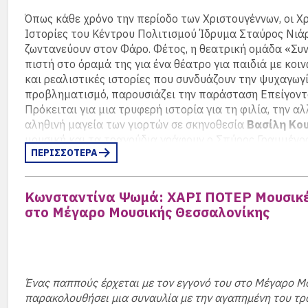
Όπως κάθε χρόνο την περίοδο των Χριστουγέννων, οι Χ
Ιστορίες του Κέντρου Πολιτισμού Ίδρυμα Σταύρος Νιά
ζωντανεύουν στον Φάρο. Φέτος, η θεατρική ομάδα «Συντ
πιστή στο όραμά της για ένα θέατρο για παιδιά με κοι
και ρεαλιστικές ιστορίες που συνδυάζουν την ψυχαγωγί
προβληματισμό, παρουσιάζει την παράσταση Επείγοντ
Πρόκειται για μια τρυφερή ιστορία για τη φιλία, την α
αληθινή μαγεία των γιορτών σε σκηνοθεσία
Βασίλη Κο
μουσική και τα τραγούδια γράφουν ο Σπύρος Γραμμένος
ΠΕΡΙΣΣΟΤΕΡΑ
Θεοχάρη.
Τρεις μικροί ασθενείς στο παιδιατρικό τμήμα ενός νοσο
Κωνσταντίνα Ψωμά: ΧΑΡΙ ΠΟΤΕΡ Μουσικέ
μακριά από τα σπίτια τους τις μέρες των Χριστουγέννων.
στο Μέγαρο Μουσικής Θεσσαλονίκης
ανησυχία τους γίνεται αφορμή για περιπέτειες που δεν 
προηγουμένως φανταστεί, ενώ το γέλιο και το παιχνίδι
εμπόδιο.
Το έργο θίγει με ευαισθησία και χιούμορ σύγχρονα κοιν
συνδυάζοντάς τα με μουσική, τραγούδι και «θέατρο μέσ
Ένας παππούς έρχεται με τον εγγονό του στο Μέγαρο Μ
καλεί τους θεατές να δουν τον κόσμο μέσα από τα μάτια
παρακολουθήσει μια συναυλία με την αγαπημένη του τρ