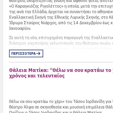
θεάτρου, σκορπίζοντας γνώση και άφθονο γέλιο, αποτε
«Ο Καραγκιόζης Ριγολέττος» η οποία, μετά την επιτυχ
της ανά την Ελλάδα, έρχεται να συναντήσει το αθηναϊκ
Εναλλακτική Σκηνή της Εθνικής Λυρικής Σκηνής, στο Κ
Ίδρυμα Σταύρος Νιάρχος, από τις 14 Δεκεμβρίου έως κα
Ιανουαρίου.
Σε αυτή τη νέα, επιτυχημένη παραγωγή της Εναλλακτικ
διάσημος καμπούρης γελωτοποιός του θεάτρου σκιών, 
καλείται να φέρει εις πέρας μια… λυρική αποστολή: να
ΠΕΡΙΣΣΟΤΕΡΑ
διάσημο καμπούρη της όπερας, τον Ριγολέττο!
(περισ
Θάλεια Ματίκα: “Θέλω να σου κρατάω το 
χρόνος και τελευταίος
Θέλω να σου κρατάω το χέρι» του Τάσου Ιορδανίδη για 
θέατρο Άλφα σε σκηνοθεσία και μουσική επιμέλεια Θάλ
Παίζουν ο Τάσος Ιορδανίδης και η Θάλεια Ματίκα.