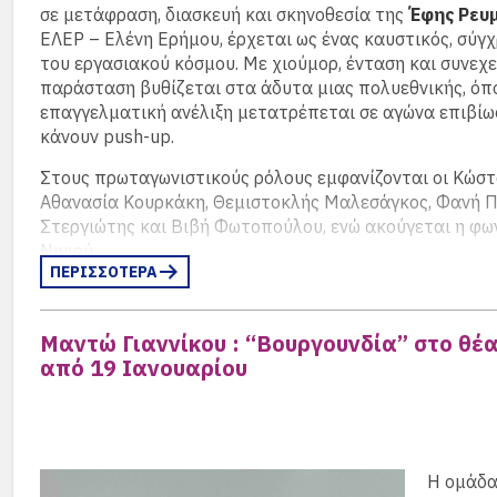
σε μετάφραση, διασκευή και σκηνοθεσία της
Έφης Ρευ
ΕΛΕΡ – Ελένη Ερήμου, έρχεται ως ένας καυστικός, σύγ
του εργασιακού κόσμου. Με χιούμορ, ένταση και συνεχε
παράσταση βυθίζεται στα άδυτα μιας πολυεθνικής, όπ
επαγγελματική ανέλιξη μετατρέπεται σε αγώνα επιβίωσ
κάνουν push-up.
Στους πρωταγωνιστικούς ρόλους εμφανίζονται οι Κώσ
Αθανασία Κουρκάκη, Θεμιστοκλής Μαλεσάγκος, Φανή Π
Στεργιώτης και Βιβή Φωτοπούλου, ενώ ακούγεται η φω
Νινιού.
ΠΕΡΙΣΣΟΤΕΡΑ
Μέσα από το ετήσιο πάρτι μιας πολυεθνικής Εταιρίας, γ
μοναχικούς, φιλόδοξους εργαζόμενούς της. Η γυναίκα το
Μαντώ Γιαννίκου : “Βουργουνδία” στο θέ
Εταιρίας ασκεί όλη την εξουσία της σε μια πολύ νεότερ
από 19 Ιανουαρίου
υπάλληλο, που όχι μόνο τη ζηλεύει αλλά και τη φοβάται
στελέχη, ένας άνδρας και μια γυναίκα που πρόκειται να
τη νέα καμπάνια της Εταιρίας, συνευρίσκονται για ένα 
μέσα στο γραφείο του ιδιοκτήτη. Τέλος, ο μεγαλύτερος σ
εργαζόμενος της Εταιρίας, λίγο πριν τη συνταξιοδότησή 
Η ομάδα
νέα θέση στο Ντουμπάι, αλλά έχει να ανταγωνιστεί τον 