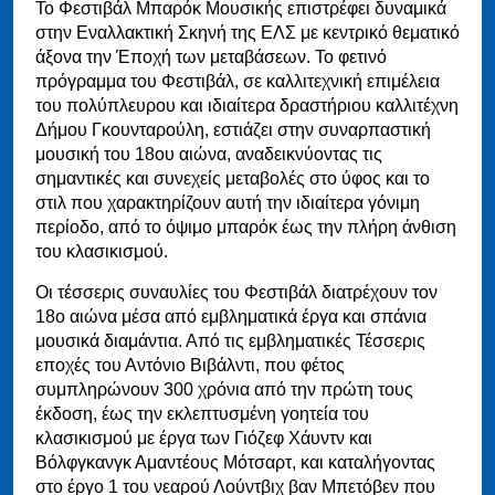
To Φεστιβάλ Μπαρόκ Μουσικής επιστρέφει δυναμικά
στην Εναλλακτική Σκηνή της ΕΛΣ με κεντρικό θεματικό
άξονα την Έποχή των μεταβάσεων. Το φετινό
πρόγραμμα του Φεστιβάλ, σε καλλιτεχνική επιμέλεια
του πολύπλευρου και ιδιαίτερα δραστήριου καλλιτέχνη
Δήμου Γκουνταρούλη, εστιάζει στην συναρπαστική
μουσική του 18ου αιώνα, αναδεικνύοντας τις
σημαντικές και συνεχείς μεταβολές στο ύφος και το
στιλ που χαρακτηρίζουν αυτή την ιδιαίτερα γόνιμη
περίοδο, από το όψιμο μπαρόκ έως την πλήρη άνθιση
του κλασικισμού.
Οι τέσσερις συναυλίες του Φεστιβάλ διατρέχουν τον
18ο αιώνα μέσα από εμβληματικά έργα και σπάνια
μουσικά διαμάντια. Από τις εμβληματικές Τέσσερις
εποχές του Αντόνιο Βιβάλντι, που φέτος
συμπληρώνουν 300 χρόνια από την πρώτη τους
έκδοση, έως την εκλεπτυσμένη γοητεία του
κλασικισμού με έργα των Γιόζεφ Χάυντν και
Βόλφγκανγκ Αμαντέους Μότσαρτ, και καταλήγοντας
στο έργο 1 του νεαρού Λούντβιχ βαν Μπετόβεν που