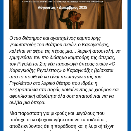
Ο πιο διάσημος και αγαπημένος καμπούρης
γελωτοποιός του θεάτρου σκιών, ο Καραγκιόζης,
καλείται να φέρει εις πέρας μια… λυρική αποστολή: να
ερμηνεύσει τον πιο διάσημο καμπούρη της όπερας,
τον Ριγολέττο! Στη νέα παραγωγή όπερας σκιών «Ο
Καραγκιόζης Ριγολέττος» ο Καραγκιόζης βρίσκεται
από το πουθενά να είναι πρωταγωνιστής του
Ριγολέττου στο λυρικό θέατρο που ιδρύει η
Βεζυροπούλα στο σαράι, μαθαίνοντας με χιούμορ και
αφοπλιστική αθωότητα όλα όσα απαιτούνται για να
ανέβει μια όπερα.
Μια παράσταση για μικρούς και μεγάλους που
υπόσχεται να ψυχαγωγήσει και να εκπαιδεύσει,
αποδεικνύοντας ότι η παράδοση και η λυρική τέχνη