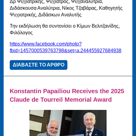
Δρ Ψυχιατρικής, Ψυχίατρος, Ψυχαναλύτρια,
Διδάσκουσα Αναλύτρια, Νίκος Τζαβάρας, Καθηγητής
Ψυχιατρικής, Διδάσκων Αναλυτής
Την εκδήλωση θα συντονίσει ο Κίμων Βελιτζανίδης,
Φιλόλογος
https://www.facebook.com/photo?
fbid=1457000539763798&set=a.244455927684938
ΔΙΑΒΑΣΤΕ ΤΟ ΑΡΘΡΟ
Konstantin Papailiou Receives the 2025
Claude de Tourreil Memorial Award