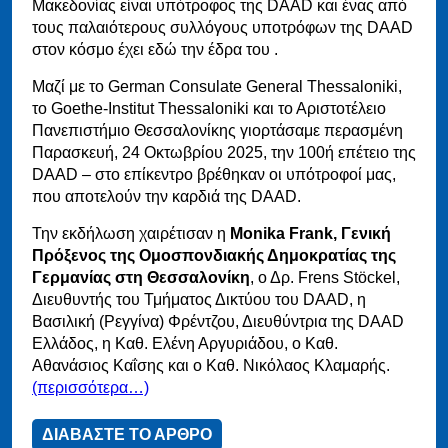
Μακεδονίας είναι υπότροφος της DAAD και ένας από
τους παλαιότερους συλλόγους υποτρόφων της DAAD
στον κόσμο έχει εδώ την έδρα του .
Μαζί με το German Consulate General Thessaloniki,
το Goethe-Institut Thessaloniki και το Αριστοτέλειο
Πανεπιστήμιο Θεσσαλονίκης γιορτάσαμε περασμένη
Παρασκευή, 24 Οκτωβρίου 2025, την 100ή επέτειο της
DAAD – στο επίκεντρο βρέθηκαν οι υπότροφοί μας,
που αποτελούν την καρδιά της DAAD.
Την εκδήλωση χαιρέτισαν η
Monika Frank, Γενική
Πρόξενος της Ομοσπονδιακής Δημοκρατίας της
Γερμανίας στη Θεσσαλονίκη
, ο Δρ. Frens Stöckel,
Διευθυντής του Τμήματος Δικτύου του DAAD, η
Βασιλική (Ρεγγίνα) Φρέντζου, Διευθύντρια της DAAD
Ελλάδος, η Καθ. Ελένη Αργυριάδου, ο Καθ.
Αθανάσιος Καΐσης και ο Καθ. Νικόλαος Κλαμαρής.
(περισσότερα…)
ΔΙΑΒΑΣΤΕ ΤΟ ΑΡΘΡΟ