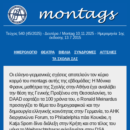
Τεύχος 540 (45/2025) - Δευτέρα / Montag 10.11.2025 - Ημερομηνία 1ης
έκδοσης 13.7.2015
ΗΜΕΡΟΛΟΓΙΟ
ΘΕΑΤΡΑ
ΒΙΒΛΙΑ
ΣΥΝΔΡΟΜΕΣ
ΑΓΓΕΛΙΕΣ
ΤΑ ΣΧΟΛΙΑ ΣΑΣ
Οι ελληνο-γερμανικές σχέσεις αποτελούν τον κύριο
κορμό του montags αυτής της εβδομάδας: Η Μόνικα
Φρανκ, μαθήτρια της Σχολής στην Αθήνα έχει αναλάβει
την θέση της Γενικής Προξένου στη Θεσσαλονίκη, το
DAAD εορτάζει τα 100 χρόνια του, ο Ronald Meinardus
προσεγγίζει το θέμα του δημογραφικού και την
δημιουργία ελληνικής κοινότητας στην Γερμανία, το AHK
διοργανώνει Forum, το Philadelphia πάει Κουκάκι, η
Katja Sporn δίνει διάλεξη στην Κρήτη και στο τέλος του
μήνα το Weihnachtsbasar φιλοξενείται στην DSA.