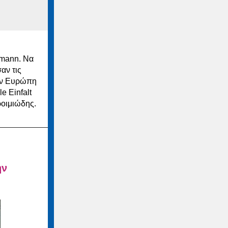
lmann. Να
αν τις
την Ευρώπη
e Einfalt
ροιμιώδης.
ην