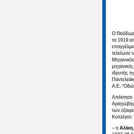
Ο Θεόδωρο
το 1919 απ
επαγγέλματ
τελείωσε 
Μηχανικός
μηχανικός
ιδρυτής τ
Παντελεάκ
Α.Ε. “Οδώ
Απέκτησε 
Αραχώβης κ
των εξαιρε
Κολλέγιο:
– η
Αλίκη