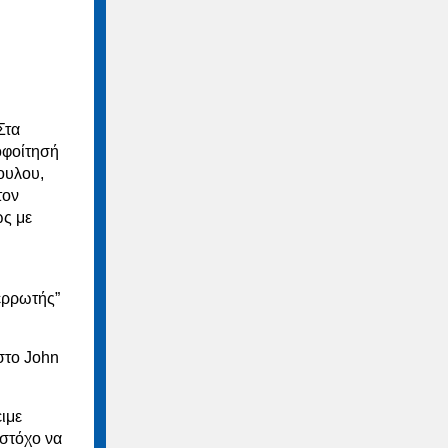
Στα
οφοίτησή
ουλου,
τον
ώς με
ερρωτής”
στο John
ιμε
 στόχο να