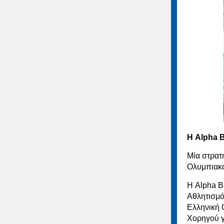
Η Alpha 
Μία στρατ
Ολυμπιακό
Η Alpha B
Αθλητισμό
Ελληνική 
Χορηγού γ