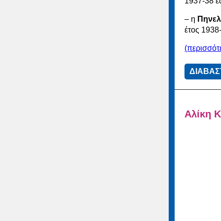
1937-38 έω
– η
Πηνε
έτος 1938-
(περισσό
ΔΙΑΒΑΣ
Αλίκη 