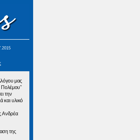
7.2015
Σ
λλόγου μας
υ Πολέμου"
ει την
ά και υλικό
ς Ανδρέα
ραση της