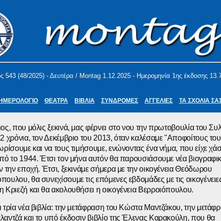
ς 543 (48/2025) - Δευτέρα / Montag 1.12.2025 - Ημερομηνία 1ης έκδοσης 13.
ΗΜΕΡΟΛΟΓΙΟ
ΘΕΑΤΡΑ
ΒΙΒΛΙΑ
ΣΥΝΔΡΟΜΕΣ
ΑΓΓΕΛΙΕΣ
ΤΑ ΣΧΟΛΙΑ ΣΑ
ος, που μόλις ξεκινά, μας φέρνει στο νου την πρωτοβουλία του Συ
2 χρόνια, τον Δεκέμβριο του 2013, όταν καλέσαμε "Αποφοίτους το
ωρίσουμε και να τους τιμήσουμε, ενώνοντας ένα νήμα, που είχε χάσ
πό το 1944. Έτσι τον μήνα αυτόν θα παρουσιάσουμε νέα βιογραφικ
ν την εποχή. Έτσι, ξεκινάμε σήμερα με την οικογένεια Θεόδωρου
ουλου, θα συνεχίσουμε τις επόμενες εβδομάδες με τις οικογένειε
 Κριεζή και θα ακολουθήσει η οικογένεια Βερροιόπουλου.
 τρία νέα βιβλία: την μετάφραση του Κώστα Μαντζάκου, την μετάφ
αντζά και το υπό έκδοσιν βιβλίο της Έλενας Καρακούλη, που θα