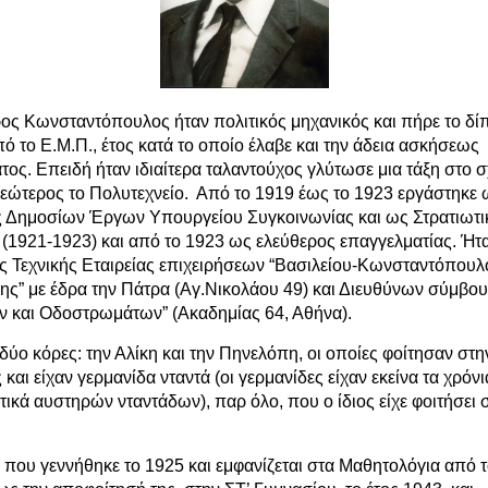
ς Κωνσταντόπουλος ήταν πολιτικός μηχανικός και πήρε το δί
ό το Ε.Μ.Π., έτος κατά το οποίο έλαβε και την άδεια ασκήσεως
ος. Επειδή ήταν ιδιαίτερα ταλαντούχος γλύτωσε μια τάξη στο σ
νεώτερος το Πολυτεχνείο. Από το 1919 έως το 1923 εργάστηκε 
 Δημοσίων Έργων Υπουργείου Συγκοινωνίας και ως Στρατιωτι
 (1921-1923) και από το 1923 ως ελεύθερος επαγγελματίας. Ήτ
ης Τεχνικής Εταιρείας επιχειρήσεων “Βασιλείου-Κωνσταντόπουλ
ης” με έδρα την Πάτρα (Αγ.Νικολάου 49) και Διευθύνων σύμβου
ν και Οδοστρωμάτων” (Ακαδημίας 64, Αθήνα).
δύο κόρες: την Αλίκη και την Πηνελόπη, οι οποίες φοίτησαν στη
αι είχαν γερμανίδα νταντά (οι γερμανίδες είχαν εκείνα τα χρόν
τικά αυστηρών νταντάδων), παρ όλο, που ο ίδιος είχε φοιτήσει 
, που γεννήθηκε το 1925 και εμφανίζεται στα Μαθητολόγια από τ