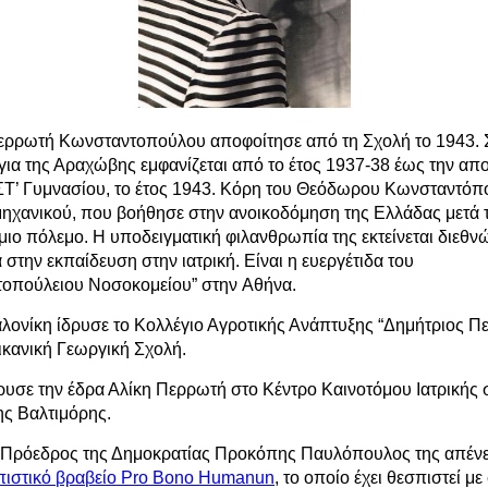
ερρωτή Κωνσταντοπούλου αποφοίτησε από τη Σχολή το 1943. 
ια της Αραχώβης εμφανίζεται από το έτος 1937-38 έως την απ
 ΣΤ’ Γυμνασίου, το έτος 1943. Κόρη του Θεόδωρου Κωνσταντόπ
ηχανικού, που βοήθησε στην ανοικοδόμηση της Ελλάδας μετά 
ιο πόλεμο. H υποδειγματική φιλανθρωπία της εκτείνεται διεθν
στην εκπαίδευση στην ιατρική. Eίναι η ευεργέτιδα του
οπούλειου Nοσοκομείου” στην Aθήνα.
λονίκη ίδρυσε το Κολλέγιο Αγροτικής Ανάπτυξης “Δημήτριος Π
ικανική Γεωργική Σχολή.
ρυσε την έδρα Αλίκη Περρωτή στο Κέντρο Καινοτόμου Ιατρικής 
ης Bαλτιμόρης.
 Πρόεδρος της Δημοκρατίας Προκόπης Παυλόπουλος της απένε
ιστικό βραβείο Pro Bono Humanun
, το οποίο έχει θεσπιστεί με