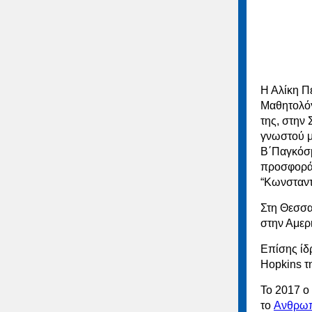
Η Αλίκη Π
Μαθητολόγ
της, στην
γνωστού μ
Β΄Παγκόσμ
προσφορά 
“Kωνσταντ
Στη Θεσσα
στην Αμερ
Επίσης ίδ
Hopkins τ
Το 2017 ο
το
Ανθρωπ