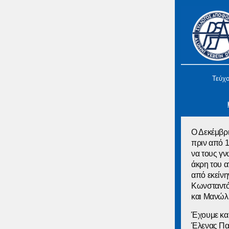
Τεύχο
Ο Δεκέμβρι
πριν από 1
να τους γν
άκρη του α
από εκείνη
Κωνσταντόπ
και Μανώλη
Έχουμε και
Έλενας Παλ