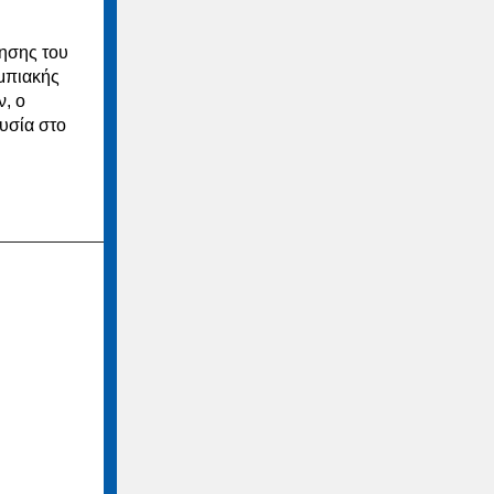
ησης του
μπιακής
ν, ο
υσία στο