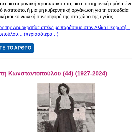
σει μια σημαντική προσωπικότητα, μια επιστημονική ομάδα, έν
ό ινστιτούτο, ή μια μη κυβερνητική οργάνωση για τη σπουδαία
ική και κοινωνική συνεισφορά της στο χώρο της υγείας.
ς της Δημοκρατίας απένειμε παράσημο στην Αλίκη Περρωτή –
τοπούλου…
(περισσότερα…)
ΤΕ ΤΟ ΑΡΘΡΟ
πη Κωνσταντοπούλου (44) (1927-2024)