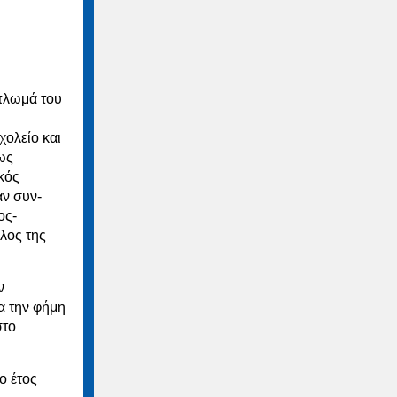
πλωμά του
χολείο και
ως
κός
αν συν-
ος-
λος της
ν
ια την φήμη
στο
ο έτος