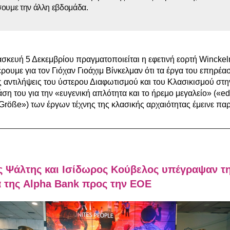
ουμε την άλλη εβδομάδα.
σκευή 5 Δεκεμβρίου πραγματοποιείται η εφετινή εορτή Wincke
ρουμε για τον Γιόχαν Γιοάχιμ Βίνκελμαν ότι τα έργα του επηρέασ
ς αντιλήψεις του ύστερου Διαφωτισμού και του Κλασικισμού σ
άση του για την «ευγενική απλότητα και το ήρεμο μεγαλείο» («edl
e Größe») των έργων τέχνης της κλασικής αρχαιότητας έμεινε πα
ς Ψάλτης και Ισίδωρος Κούβελος υπέγραψαν τ
 της Alpha Bank προς την ΕΟΕ