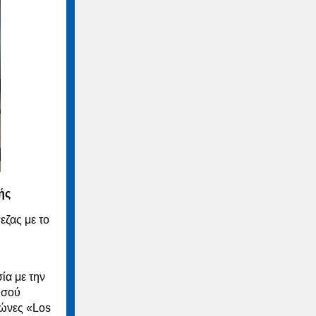
ής
εζας με το
ία με την
υσού
γώνες «Los