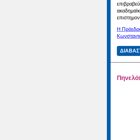
επιβραβεύ
ακαδημαϊκ
επιστημον
Η Πρόεδρο
Κωνσταν
ΔΙΑΒΑΣ
Πηνελό