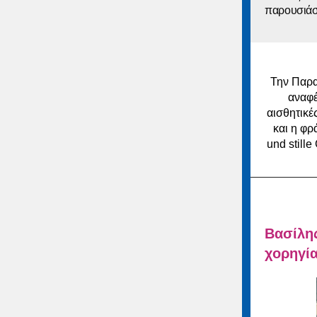
παρουσιάσ
Την Παρα
αναφέ
αισθητικέ
και η φρ
und still
Βασίλη
χορηγία