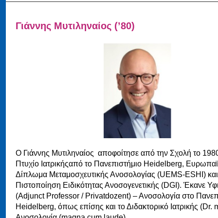
Γιάννης Μυτιληναίος (’80)
Ο Γιάννης Μυτιληναίος αποφοίτησε από την Σχολή το 198
Πτυχίο Ιατρικήςαπό το Πανεπιστήμιο Heidelberg, Ευρωπα
Δίπλωμα Μεταμοσχευτικής Ανοσολογίας (UEMS‑ESHI) και
Πιστοποίηση Ειδικότητας Ανοσογενετικής (DGI). Έκανε Υφ
(Adjunct Professor / Privatdozent) – Ανοσολογία στο Πανε
Heidelberg, όπως επίσης και το Διδακτορικό Ιατρικής (Dr. 
Ανοσολογία (magna cum laude)