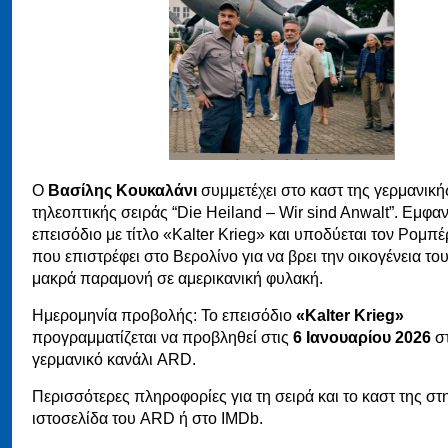
Ο
Βασίλης Κουκαλάνι
συμμετέχει στο καστ της γερμανική
τηλεοπτικής σειράς “Die Heiland – Wir sind Anwalt”. Εμφαν
επεισόδιο με τίτλο «Kalter Krieg» και υποδύεται τον Ρομπέ
που επιστρέφει στο Βερολίνο για να βρει την οικογένεια το
μακρά παραμονή σε αμερικανική φυλακή.
Ημερομηνία προβολής: Το επεισόδιο
«Kalter Krieg»
προγραμματίζεται να προβληθεί στις
6 Ιανουαρίου 2026
σ
γερμανικό κανάλι ARD.
Περισσότερες πληροφορίες για τη σειρά και το καστ της στ
ιστοσελίδα του ARD ή στο IMDb.