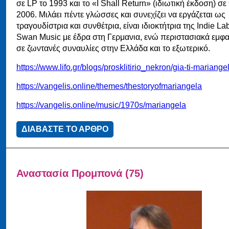
σε LP το 1993 και το «I Shall Return» (ιδιωτική έκδοση) σε
2006. Μιλάει πέντε γλώσσες και συνεχίζει να εργάζεται ως
τραγουδίστρια και συνθέτρια, είναι ιδιοκτήτρια της Indie L
Swan Music με έδρα στη Γερμανια, ενώ περιστασιακά εμφαν
σε ζωντανές συναυλίες στην Ελλάδα και το εξωτερικό.
https://www.lifo.gr/blogs/prosklitirio_nekron/gia-ti-mariange
https://vangelis.online/themes/thestoryofmariangela
https://vangelis.online/music/1970s/mariangela
ΔΙΑΒΑΣΤΕ ΤΟ ΑΡΘΡΟ
Αναστασία Προμπονά (75)