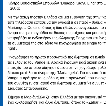
Κέντρο Βουδιστικών Σπουδών “Dhagpo Kagyu Ling” στο L
Γαλλίας.
Με την άφιξή τηςστην Ελλάδα και μια εμφάνιση της στην ”κ
τότε τηλεόραση έφτασε να την αναδείξει σε παιδί – θαύμα κ
Mariangela Celeste, όπως η ίδια ήθελε να αναγράφεται το
όνομα της, με τραγούδια σε δικούς της στίχους και μουσικ
να τραβήξει το ενδιαφέρον της ελληνικής Polygram και ένα
τη συμμετοχή της στο Τόκιο να ηχογραφήσει σε single το ”
right”.
Ηχογράφησε το πρώτο προσωπικό της άλμπουμ σε ηλικία 
τις ευλογίες του Vangelis. Αρχικά έγραψαν μαζί ακόμη ένα s
επιτυχία του οποίου οδήγησε άμεσα στην ηχογράφηση ολ
δίσκου με τίτλο το όνομα της: ”Mariangela”. Για τον εαυτό 
Vangelis κράτησε τους ρόλους του παραγωγού, του ενορχ
του συνθέτη ενίοτε, αφού στο άλμπουμ συμμετείχε συνθετικ
Σταμάτης Σπανουδάκης.
Σήμερα η Μαριάντζελα ζει στην Ελλάδα με την οικογένειά τ
έχει κυκλοφορήσει και άλλα άλμπουμ, όπως το «Zahari» (L