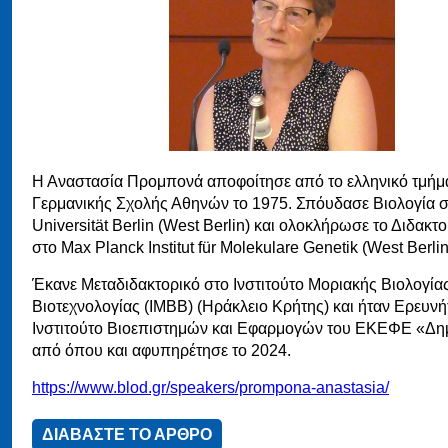
Η Αναστασία Προμπονά αποφοίτησε από το ελληνικό τμήμ
Γερμανικής Σχολής Αθηνών το 1975. Σπόυδασε Βιολογία σ
Universität Berlin (West Berlin) και ολοκλήρωσε το Διδακτο
στο Max Planck Institut für Molekulare Genetik (West Berlin
Έκανε Μεταδιδακτορικό στο Ινστιτούτο Μοριακής Βιολογίας
Βιοτεχνολογίας (ΙΜΒΒ) (Ηράκλειο Κρήτης) και ήταν Ερευνή
Ινστιτούτο Βιοεπιστημών και Εφαρμογών του ΕΚΕΦΕ «Δημ
από όπου και αφυπηρέτησε το 2024.
https://www.blod.gr/speakers/prompona-anastasia/
ΔΙΑΒΑΣΤΕ ΤΟ ΑΡΘΡΟ