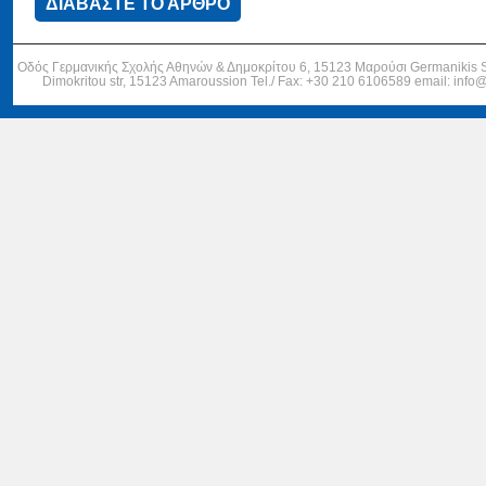
ΔΙΑΒΑΣΤΕ ΤΟ ΑΡΘΡΟ
Οδός Γερμανικής Σχολής Αθηνών & Δημοκρίτου 6, 15123 Μαρούσι Germanikis Sc
Dimokritou str, 15123 Amaroussion Tel./ Fax: +30 210 6106589 email: info