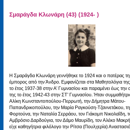
Σμαράγδα Κλωνάρη (43) (1924- )
Η Σμαράγδα Κλωνάρη γεννήθηκε το 1924 και ο πατέρας τη
έμπορος από την Άνδρο. Εμφανίζεται στα Μαθητολόγια τ
το έτος 1937-38 στην Α’ Γυμνασίου και παραμένει έως την
της το έτος 1942-43 στην ΣΤ’ Γυμνασίου. Ήταν συμμαθήτρι
Αλίκη Κωνσταντοπούλου-Περρωτή, την Δήμητρα Μάτου-
Παπανδρικοπούλου, την Μαρία Ραγκούση-Τζαννετάκου, τη
Φορτούνα, την Ναταλία Σερράου, τον Γιάκομπ Νικολαΐδη, τ
Αμβρόσιο Δαρδούγια, τον Δάμο Μαυρίδη, τον Αλέκο Μακρή
είχε καθηγήτρια φιλόλογο την Ρίτσα (Πουλχερία) Αναστασι