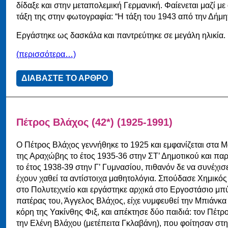
δίδαξε και στην μεταπολεμική Γερμανική. Φαίενεται μαζί με
τάξη της στην φωτογραφία: “Η τάξη του 1943 από την Δήμη
Εργάστηκε ως δασκάλα και παντρεύτηκε σε μεγάλη ηλικία.
(περισσότερα…)
ΔΙΑΒΑΣΤΕ ΤΟ ΑΡΘΡΟ
Πέτρος Βλάχος (42*) (1925-1991)
Ο Πέτρος Βλάχος γεννήθηκε το 1925 και εμφανίζεται στα 
της Αραχώβης το έτος 1935-36 στην ΣΤ’ Δημοτικού και πα
το έτος 1938-39 στην Γ’ Γυμνασίου, πιθανόν δε να συνέχισε
έχουν χαθεί τα αντίστοιχα μαθητολόγια. Σπούδασε Χημικό
στο Πολυτεχνείο και εργάστηκε αρχικά στο Εργοστάσιο μπ
πατέρας του, Άγγελος Βλάχος, είχε νυμφευθεί την Μπιάνκα Φ
κόρη της Υακίνθης Φιξ, και απέκτησε δύο παιδιά: τον Πέτρ
την Ελένη Βλάχου (μετέπειτα Γκλαβάνη), που φοίτησαν στ