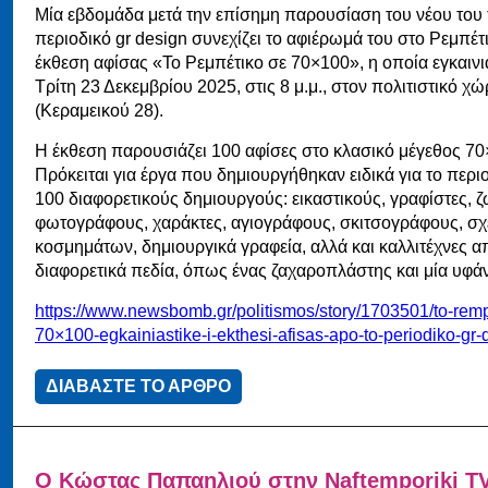
Μία εβδομάδα μετά την επίσημη παρουσίαση του νέου του 
περιοδικό gr design συνεχίζει το αφιέρωμά του στο Ρεμπέτι
έκθεση αφίσας «Το Ρεμπέτικο σε 70×100», η οποία εγκαινι
Τρίτη 23 Δεκεμβρίου 2025, στις 8 μ.μ., στον πολιτιστικό 
(Κεραμεικού 28).
Η έκθεση παρουσιάζει 100 αφίσες στο κλασικό μέγεθος 70×
Πρόκειται για έργα που δημιουργήθηκαν ειδικά για το περι
100 διαφορετικούς δημιουργούς: εικαστικούς, γραφίστες, 
φωτογράφους, χαράκτες, αγιογράφους, σκιτσογράφους, σχ
κοσμημάτων, δημιουργικά γραφεία, αλλά και καλλιτέχνες α
διαφορετικά πεδία, όπως ένας ζαχαροπλάστης και μία υφά
https://www.newsbomb.gr/politismos/story/1703501/to-remp
70×100-egkainiastike-i-ekthesi-afisas-apo-to-periodiko-gr-
ΔΙΑΒΑΣΤΕ ΤΟ ΑΡΘΡΟ
Ο Κώστας Παπαηλιού στην Naftemporiki T