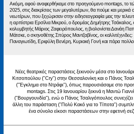
Ακόμη, αφού αναφερθήκαμε στο προηγούμενο montags, το τελ
2025, στις διακρίσεις των μεγαλυτέρων, θα πούμε και μερικά 
νεωτέρων, που ξεχώρισαν στην ειδησεογραφία μας την τελευτ
η αρπίστρια Ερσίλια Μικρού, ο δρομέας Δημήτρης Τσάκαλος, 
κολυμβητής Μάριος Ζαφειρόπουλος, η βιολονίστα Δανάη Πα
Μάτσκε, ο σκηνοθέτης Σπύρος Μαντζαβίνος, οι καλλιτέχνιδες:
Παναγιωτίδη, Εριφύλη Βενέρη, Κυριακή Γονή και πάρα πολλοί
Νέες θεατρικές παραστάσεις ξεκινούν μέσα στο Ιανουάρι
Κιτσοπούλου ("Cry") στην Θεσσαλονίκη και ο Πάνος Τσα
("Έγκλημα στο Ντράφι"), όπως παρουσιάσαμε στο προ
montags. Στις 19 Ιανουαρίου ξεκινά η Μαντώ Γιανν
("Βουργουνδία"), ενώ ο Πάνος Τσαλιγόπουλος συνεχίζει 
άλλη του παράσταση ("Πολύ Κακό για το Τίποτα") συμπ
ένα σύνολο είκοσι παραστάσεων στην εφετινή σεζ