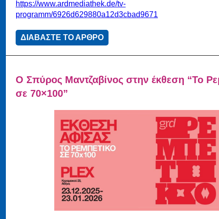
https://www.ardmediathek.de/tv-
programm/6926d629880a12d3cbad9671
ΔΙΑΒΑΣΤΕ ΤΟ ΑΡΘΡΟ
Ο Σπύρος Μαντζαβίνος στην έκθεση “Το Ρε
σε 70×100”