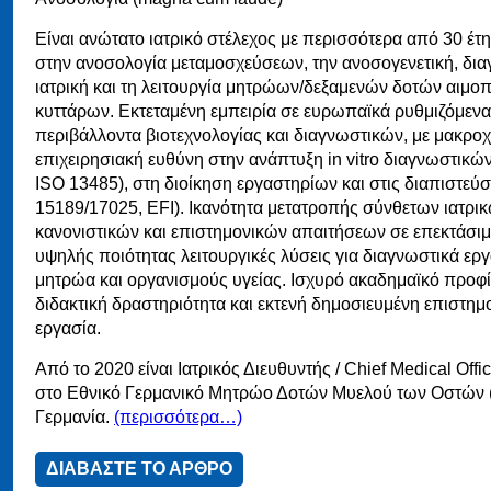
Είναι ανώτατο ιατρικό στέλεχος με περισσότερα από 30 έτη
στην ανοσολογία μεταμοσχεύσεων, την ανοσογενετική, δι
ιατρική και τη λειτουργία μητρώων/δεξαμενών δοτών αιμο
κυττάρων. Εκτεταμένη εμπειρία σε ευρωπαϊκά ρυθμιζόμενα
περιβάλλοντα βιοτεχνολογίας και διαγνωστικών, με μακρο
επιχειρησιακή ευθύνη στην ανάπτυξη in vitro διαγνωστικώ
ISO 13485), στη διοίκηση εργαστηρίων και στις διαπιστεύσ
15189/17025, EFI). Ικανότητα μετατροπής σύνθετων ιατρικ
κανονιστικών και επιστημονικών απαιτήσεων σε επεκτάσιμ
υψηλής ποιότητας λειτουργικές λύσεις για διαγνωστικά εργ
μητρώα και οργανισμούς υγείας. Ισχυρό ακαδημαϊκό προφί
διδακτική δραστηριότητα και εκτενή δημοσιευμένη επιστημ
εργασία.
Από το 2020 είναι Ιατρικός Διευθυντής / Chief Medical Off
στο Εθνικό Γερμανικό Μητρώο Δοτών Μυελού των Οστών 
Γερμανία.
(περισσότερα…)
ΔΙΑΒΑΣΤΕ ΤΟ ΑΡΘΡΟ