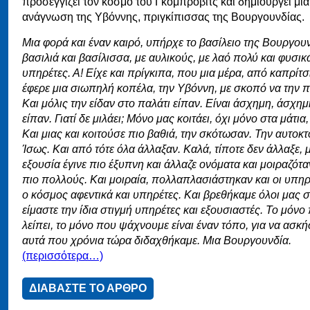
προσεγγίζει τον κόσμο του Γκομπρόβιτς και δημιουργεί μι
ανάγνωση της Υβόννης, πριγκίπισσας της Βουργουνδίας.
Μια φορά και έναν καιρό, υπήρχε το βασίλειο της Βουργου
βασιλιά και βασίλισσα, με αυλικούς, με λαό πολύ και φυσικ
υπηρέτες. Α! Είχε και πρίγκιπα, που μια μέρα, από καπρίτσ
έφερε μια σιωπηλή κοπέλα, την Υβόννη, με σκοπό να την π
Και μόλις την είδαν στο παλάτι είπαν. Είναι άσχημη, άσχημ
είπαν. Γιατί δε μιλάει; Μόνο μας κοιτάει, όχι μόνο στα μάτια,
Και μιας και κοιτούσε πιο βαθιά, την σκότωσαν. Την αυτοκ
Ίσως. Και από τότε όλα άλλαξαν. Καλά, τίποτε δεν άλλαξε,
εξουσία έγινε πιο έξυπνη και άλλαζε ονόματα και μοιραζότα
πιο πολλούς. Και μοιραία, πολλαπλασιάστηκαν και οι υπηρ
ο κόσμος αφεντικά και υπηρέτες. Και βρεθήκαμε όλοι μας σ
είμαστε την ίδια στιγμή υπηρέτες και εξουσιαστές. Το μόνο
λείπει, το μόνο που ψάχνουμε είναι έναν τόπο, για να ασκ
αυτά που χρόνια τώρα διδαχθήκαμε. Μια Βουργουνδία.
(περισσότερα…)
ΔΙΑΒΑΣΤΕ ΤΟ ΑΡΘΡΟ