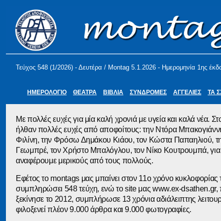
Τεύχος 548 (1/2026) - Δευτέρα / Montag 5.1.2026 - Ημερομηνία 1ης έκδ
ΗΜΕΡΟΛΟΓΙΟ
ΘΕΑΤΡΑ
ΒΙΒΛΙΑ
ΣΥΝΔΡΟΜΕΣ
ΑΓΓΕΛΙΕΣ
ΤΑ 
Με πολλές ευχές για μία καλή χρονιά με υγεία και καλά νέα. Σ
ήλθαν πολλές ευχές από αποφοίτους: την Ντόρα Μπακογιάννη
Φιλίνη, την Φρόσω Δημάκου Κιάου, τον Κώστα Παπαηλιού, τη
Γεωμπρέ, τον Χρήστο Μπαλόγλου, τον Νίκο Κουτρουμπά, για
αναφέρουμε μερικούς από τους πολλούς.
Εφέτος το montags μας μπαίνει στον 11ο χρόνο κυκλοφορίας τ
συμπληρώσει 548 τεύχη, ενώ το site μας www.ex-dsathen.gr,
ξεκίνησε το 2012, συμπλήρωσε 13 χρόνια αδιάλειπτης λειτουρ
φιλοξενεί πλέον 9.000 άρθρα και 9.000 φωτογραφίες.