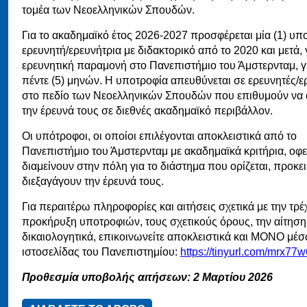
τομέα των Νεοελληνικών Σπουδών.
Για το ακαδημαϊκό έτος 2026-2027 προσφέρεται μία (1) υπ
ερευνητή/ερευνήτρια με διδακτορικό από το 2020 και μετά, 
ερευνητική παραμονή στο Πανεπιστήμιο του Άμστερνταμ, γ
πέντε (5) μηνών. Η υποτροφία απευθύνεται σε ερευνητές/ε
στο πεδίο των Νεοελληνικών Σπουδών που επιθυμούν να
την έρευνά τους σε διεθνές ακαδημαϊκό περιβάλλον.
Οι υπότροφοι, οι οποίοι επιλέγονται αποκλειστικά από το
Πανεπιστήμιο του Άμστερνταμ με ακαδημαϊκά κριτήρια, οφε
διαμείνουν στην πόλη για το διάστημα που ορίζεται, προκε
διεξαγάγουν την έρευνά τους.
Για περαιτέρω πληροφορίες και αιτήσεις σχετικά με την τρ
προκήρυξη υποτροφιών, τους σχετικούς όρους, την αίτηση 
δικαιολογητικά, επικοινωνείτε αποκλειστικά και ΜΟΝΟ μέσ
ιστοσελίδας του Πανεπιστημίου:
https://tinyurl.com/mrx77
Προθεσμία υποβολής αιτήσεων: 2 Μαρτίου 2026