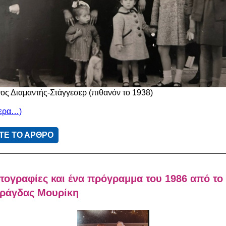
ος Διαμαντής-Στάγγεσερ (πιθανόν το 1938)
τερα…)
ΤΕ ΤΟ ΑΡΘΡΟ
ογραφίες και ένα πρόγραμμα του 1986 από το
αράγδας Μουρίκη