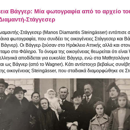
εια Βάγγερ: Μία φωτογραφία από το αρχείο το
Διαμαντή-Στάγγεσερ
ιαμαντής-Στάγγεσερ (Manos Diamantis Steingässer) εντόπισε σ
άνια φωτογραφία, που συνδέει τις οικογένειες Στάγγεσερ και Βά
 Βάγνερ). Οι Βάγγερ ζούσαν στο Ηράκλειο Αττικής αλλά και στο
αμο στο Φάληρο. Το όνομα της οικογένειας θεωρείται ότι είναι
ελληνικά αποδίδεται για ευκολία: Βάγγερ, ενώ στα Μαθητολόγια
αι ως Βάγνερ (από το Wagner). Κάτι αντίστοιχο βεβαίως συνέβη 
ης οικογένειας Steingässer, που σταδιακά διαμορφώθηκε σε Στ