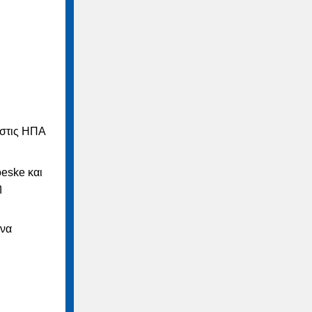
 στις ΗΠΑ
oeske και
η
ήνα