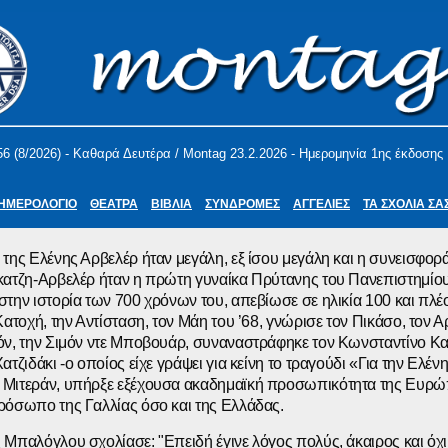
56 (8/2026) - Καθαρά Δευτέρα / Montag 23.2.2026 - Ημερομηνία 1ης έκδοσης 
ΗΜΕΡΟΛΟΓΙΟ
ΘΕΑΤΡΑ
ΒΙΒΛΙΑ
ΣΥΝΔΡΟΜΕΣ
ΑΓΓΕΛΙΕΣ
ΤΑ ΣΧΟΛΙΑ ΣΑ
της Ελένης Αρβελέρ ήταν μεγάλη, εξ ίσου μεγάλη και η συνεισφορά
κατζη-Αρβελέρ ήταν η πρώτη γυναίκα Πρύτανης του Πανεπιστημίου
την ιστορία των 700 χρόνων του, απεβίωσε σε ηλικία 100 και πλέ
Κατοχή, την Αντίσταση, τον Μάη του ’68, γνώρισε τον Πικάσο, τον Α
όν, την Σιμόν ντε Μποβουάρ, συναναστράφηκε τον Κωνσταντίνο Κ
τζιδάκι -ο οποίος είχε γράψει για κείνη το τραγούδι «Για την Ελένη
Μιτεράν, υπήρξε εξέχουσα ακαδημαϊκή προσωπικότητα της Ευρώ
ρόσωπο της Γαλλίας όσο και της Ελλάδας.
Μπαλόγλου σχολίασε: "Επειδή έγινε λόγος πολύς, άκαιρος και όχι