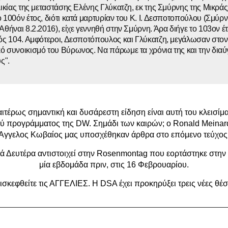
λικίας της μεταστάσης Ελένης Γλύκατζη, εκ της Σμύρνης της Μικράς
 100όν έτος, διότι κατά μαρτυρίαν του Κ. Ι. Δεσποτοπούλου (Σμύρ
Αθήναι 8.2.2016), είχε γεννηθή στην Σμύρνη. Άρα διήγε το 103ον έ
ός 104. Αμφότεροι, Δεσποτόπουλος και Γλύκατζη, μεγάλωσαν στον
 συνοικισμό του Βύρωνος. Να πάρωμε τα χρόνια της και την διαύγ
ς".
αιτέρως σημαντική και δυσάρεστη είδηση είναι αυτή του κλεισίμ
ού προγράμματος της DW. Σημάδι των καιρών; ο Ronald Meinard
Άγγελος Κωβαίος μας υποσχέθηκαν άρθρα στο επόμενο τεύχος
 Δευτέρα αντιστοιχεί στην Rosenmontag που εορτάστηκε στην
μία εβδομάδα πριν, στις 16 Φεβρουαρίου.
σκεφθείτε τις ΑΓΓΕΛΙΕΣ. Η DSA έχει προκηρύξει τρεις νέες θέσ