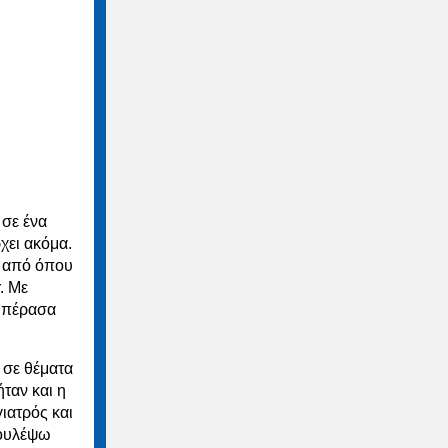
 σε ένα
χει ακόμα.
, από όπου
. Με
ι πέρασα
 σε θέματα
ήταν και η
ιατρός και
δουλέψω