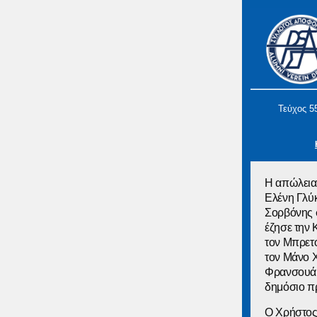
Τεύχος 5
Η απώλεια 
Ελένη Γλύ
Σορβόνης σ
έζησε την 
τον Μπρετ
τον Μάνο Χα
Φρανσουά 
δημόσιο π
Ο Χρήστος 