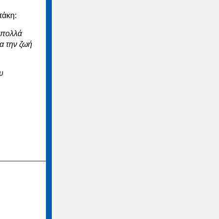
τάκη:
 πολλά
ια την ζωή
υ