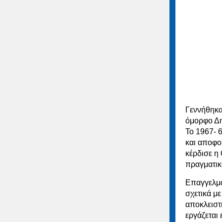
Γεννήθηκα
όμορφο Δη
Το 1967- 
και αποφο
κέρδισε η
πραγματικ
Επαγγελμα
σχετικά με
αποκλειστ
εργάζεται