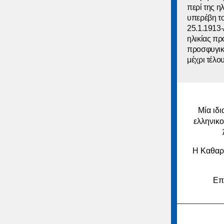
περί της η
υπερέβη το
25.1.1913-
ηλικίας πρ
προσφυγικό
μέχρι τέλου
Μία ιδι
ελληνικ
Η Καθαρά
Επι