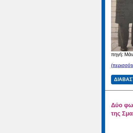
πηγή: Μάν
(περισσό
ΔΙΑΒΑΣ
Δύο φωτ
της Σμ