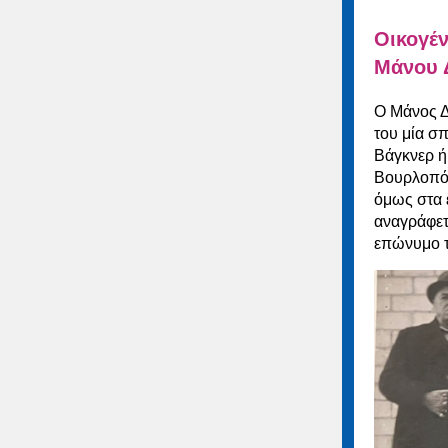
Οικογέν
Μάνου 
Ο Μάνος Δ
του μία σπ
Βάγκνερ ή
Βουρλοπότ
όμως στα 
αναγράφετ
επώνυμο τ