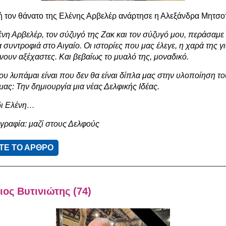
 τον θάνατο της Ελένης Αρβελέρ ανάρτησε η Αλεξάνδρα Μητσο
ένη Αρβελέρ, τον σύζυγό της Ζακ και τον σύζυγό μου, περάσαμε
 συντροφιά στο Αιγαίο. Οι ιστορίες που μας έλεγε, η χαρά της γ
νουν αξέχαστες. Και βεβαίως το μυαλό της, μοναδικό.
ου λυπάμαι είναι που δεν θα είναι δίπλα μας στην υλοποίηση το
ας: Την δημιουργία μια νέας Δελφικής Ιδέας.
δι Ελένη…
γραφία: μαζί στους Δελφούς
ΤΕ ΤΟ ΑΡΘΡΟ
ος Βυτινιώτης (74)