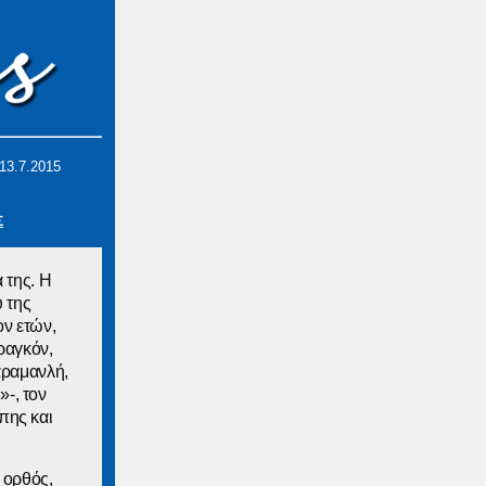
13.7.2015
Σ
 της. Η
 της
ον ετών,
ραγκόν,
αραμανλή,
»-, τον
πης και
 ορθός,