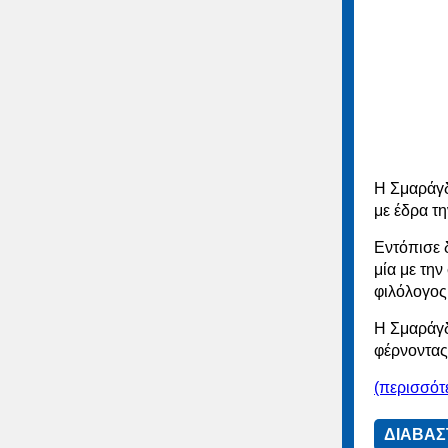
Η Σμαράγδ
με έδρα τ
Εντόπισε δ
μία με τη
φιλόλογος
Η Σμαράγδ
φέρνοντας 
(περισσό
ΔΙΑΒΑΣ