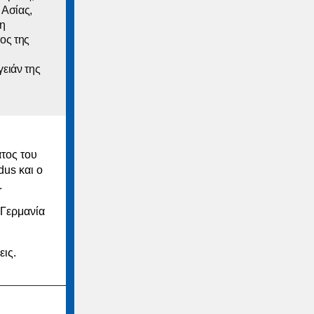
 Ασίας,
νη
τος της
ειάν της
ατος του
us και ο
.
 Γερμανία
εις.