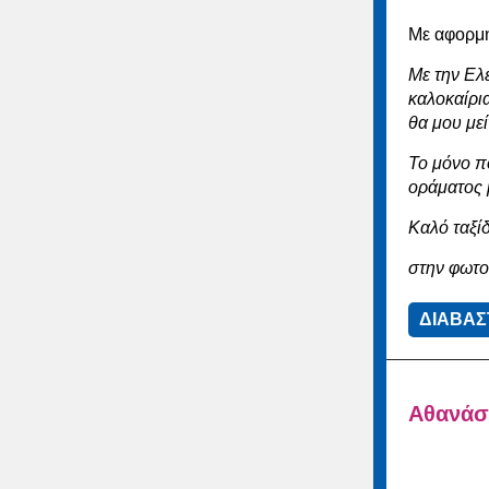
Με αφορμή
Με την Ελ
καλοκαίρια
θα μου μεί
Το μόνο π
οράματος μ
Καλό ταξί
στην φωτο
ΔΙΑΒΑΣ
Αθανάσι