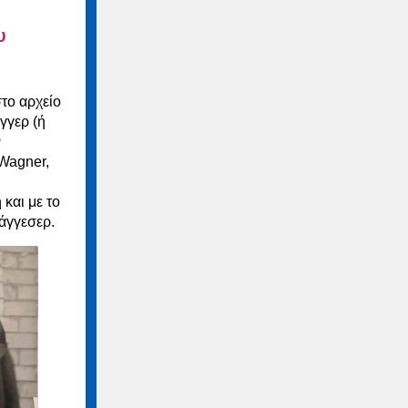
υ
το αρχείο
γγερ (ή
ν
 Wagner,
και με το
άγγεσερ.