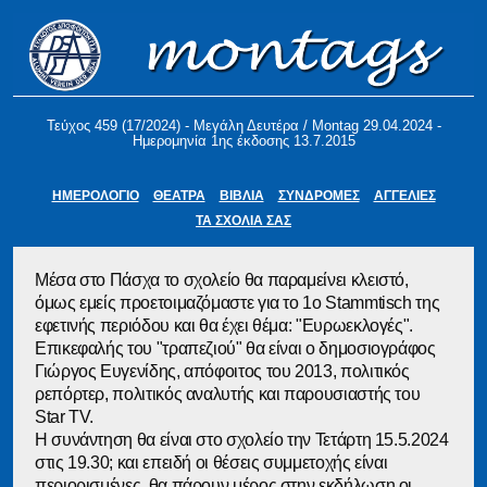
Τεύχος 459 (17/2024) - Μεγάλη Δευτέρα / Montag 29.04.2024 -
Ημερομηνία 1ης έκδοσης 13.7.2015
ΗΜΕΡΟΛΟΓΙΟ
ΘΕΑΤΡΑ
ΒΙΒΛΙΑ
ΣΥΝΔΡΟΜΕΣ
ΑΓΓΕΛΙΕΣ
ΤΑ ΣΧΟΛΙΑ ΣΑΣ
Μέσα στο Πάσχα το σχολείο θα παραμείνει κλειστό,
όμως εμείς προετοιμαζόμαστε για το 1ο Stammtisch της
εφετινής περιόδου και θα έχει θέμα: "Ευρωεκλογές".
Επικεφαλής του "τραπεζιού" θα είναι ο δημοσιογράφος
Γιώργος Ευγενίδης, απόφοιτος του 2013, πολιτικός
ρεπόρτερ, πολιτικός αναλυτής και παρουσιαστής του
Star TV.
Η συνάντηση θα είναι στο σχολείο την Τετάρτη 15.5.2024
στις 19.30; και επειδή οι θέσεις συμμετοχής είναι
περιορισμένες, θα πάρουν μέρος στην εκδήλωση οι