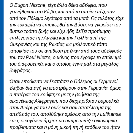
Ο Eugon Nitsche, είχε άλλα δέκα αδέλφια, που
γεννήθηκαν στο Κίεβο, και από τα οποία επέζησαν
από τον Πόλεμο λιγότερα από τα μισά. Ως πιλότος είχε
την ευκαιρία να επισκεφθεί την Δύση, να γνωρίσει τον
δυτικό τρόπο ζωής και είχε ήδη δείξει προτίμηση
επιλέγοντας την Αγγλία και την Γαλλία αντί της
Ουκρανίας και της Ρωσίας ως μελλοντικό τόπο
κατοικίας του σε αντίθεση με έναν από τους αδελφούς
του τον Paul Nietze, ο μόνος που έγραφε το επώνυμό
του διαφορετικά, και ο οποίος έγινε μάλιστα μεγάλος
ζωγράφος.
Όταν επρόκειτο να ξεσπάσει ο Πόλεμος οι Γερμανοί
έλαβαν διαταγή να επιστρέψουν στην Γερμανία, όμως
ο πατέρας του κρύφτηκε με την βοήθεια της
οικογένειας Αλιφραγκή, που διαχειριζόταν ρυμουλκά
στην Διώρυγα του Σουέζ και σαν αποτέλεσμα της
απείθειάς του, απολύθηκε αμέσως από την Lufthansa
και η οικογένεια άρχισε να αντιμετωπίζει οικονομικα
προβλήματα και η μόνη μικρή πηγή εσόδων του ήταν