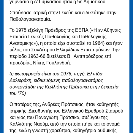
γυμνάσιο η Α’ Γυμνασίου ήταν η 5η Δημοτικού.
Σπούδασε Ιατρική στην Γενεύη και ειδικεύτηκε στην
Παθολογοανατομία.
Το 1975 εξελέγη Πρόεδρος της ΕΕΠΑ («Η εν Αθήναις
Εταιρεία Γενικής Παθολογίας και Παθολογικής
Ανατοµικής»), η οποία είχε συσταθεί το 1964) και ήταν
μέλος του Συνδέσμου Ελληνίδων Επιστημόνων. Την
περίοδο 1963-66 διετέλεσε Β’ Αντιπρόεδρος επί
προεδρίας Νίκης Γουλανδρή.
(η φωτογραφία είναι του 1976, πηγή: Ελπίδα
Δαλιεράκη, ειδικευόμενη παθαλογοανατόμος
συνεργάτιδα της Καλλιόπης Πράτσικα στην δεκαετία
του ’70)
Ο πατέρας της, Ανδρέας Πράτσικας, ήταν καθηγητής
ιατρικής, Διευθυντής του Ελληνικού Ερυθρού Σταυρού
και γιός του Παναγιώτη Πράτσικα, συζύγου της
Καλλιόπης Ναούμ, από την οποία πήρε και το όνομά
της, ενώ η γνωστή χορεύτρια, καθηγήτρια ρυθμικής