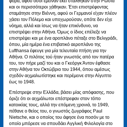
φορά, αφού όσοι έμειναν εκεί στάλθηκαν στην Ρωσία
και οι περισσότεροι χάθηκαν. Έτσι επιστρέφοντας
σταμάτησε στην Βιέννη, αφού οι Γερμανοί είχαν πλέον
χάσει τον Πόλεμο και υποχωρούσαν, οπότε δεν είχε
νόημα, αλλά και ίσως να ήταν επικίνδυνο, να
επιστρέψει στην Αθήνα. Όμως ο ίδιος επέλεξε να
επιστρέψει και με ένα αροπλάνο πέταξε στο Βελιγράδι,
όπου, μία ημέρα ένα επιβατικό αεροπλάνο της
Lufthansa έφευγε για μία τελευταία πτήση για την
Αθήνα. Ο πιλότος τού ήταν γνωστός από τον πατέρα
του, τον πήρε μαζί του και ο Γκεόργκ Άντον έφθασε
στην Αθήνα τον Οκτώβριο του 1944, όπου αμέσως
σχεδόν αιχμαλωτίστηκε και περέμεινε στην Αίγυπτο
έως τo 1948.
Επέστρεψε στην Ελλάδα, βάσει μίας απόφασης, που
όριζε ότι οι αιχμάλωτοι επέστρεφαν στον τόπο
κατοικίας τους, αλλά την επόμενη χρονιά, το 1949,
πέθανε ο θείος του, ο γνωστός ζωγράφος Paul
Nietsche, και ο οποίος του άφησε ένα ποσόν με το
οποίο μπόρεσε να σπουδάει Αγγλική Φιλολογία στο