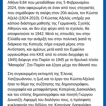
Αθήνα 9.84 που μεταδόθηκε στις 5 Φεβρουαρίου
2024, ήταν αφιερωμένη σε έναν από τους στοχαστές
που σημάδεψαν τη σκέψη στον 20ό αιώνα, τον Κώστα
Αξελό (1924-2010). Ο Κώστας Αξελός υπήρξε για
κάποιο διάστημα μαθητής της Γερμανικής Σχολής
Αθηνών και, αν δεν είχε φύγει από το σχολείο, θα
αποφοιτούσε το 1942. Μετά τις σπουδές του στην
Ελλάδα και την ανάμιξή του στην πολιτική (κατά τη
διάρκεια της Κατοχής πήρε ενεργά μέρος στην
Αντίσταση, και αμέσως μετά κατά τον Εμφύλιο
οργανώθηκε στο ΚΚΕ από το οποίο διεγράφη το
1945) διέφυγε στο Παρίσι το 1945 με το θρυλικό πλοίο
“Ματαρόα”. Στο Παρίσι και έζησε μέχρι τον θάνατό του.
Στη συγκεκριμένη εκπομπή της Έλενας
Χατζηιωάννου, η ζωή και το έργο του Κώστα Αξελού
ήταν το θέμα της συζήτησης της δημοσιογράφου,
συγγραφέα και μεταφράστριας Κατερίνας Δασκαλάκη
και του επίσης δημοσιογράφου και ποιητή Γιώργου
Δουατζή. Αφορμή του διαλόγου τους, η πρόσφατη
κυκλοφορία του βιβλίου της Κατερίνας Δασκαλάκη