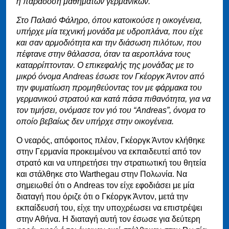
η παράδοση μαθημάτων γερμανικών.
Στο Παλαιό Φάληρο, όπου κατοικούσε η οικογένεια,
υπήρχε μία τεχνική μονάδα με υδροπλάνα, που είχε
και σαν αρμοδιότητα και την διάσωση πιλότων, που
πέφτανε στην θάλασσα, όταν τα αεροπλάνα τους
καταρρίπτονταν. Ο επικεφαλής της μονάδας με το
μικρό όνομα Andreas έσωσε τον Γκέοργκ Άντον από
την φυματίωση προμηθεύοντας τον με φάρμακα του
γερμανικού στρατού και κατά πάσα πιθανότητα, για να
τον τιμήσει, ονόμασε τον γιό του “Andreas”, όνομα το
οποίο βεβαίως δεν υπήρχε στην οικογένεια.
Ο νεαρός, απόφοιτος πλέον, Γκέοργκ Άντον κλήθηκε
στην Γερμανία προκειμένου να εκπαιδευτεί από τον
στρατό και να υπηρετήσει την στρατιωτική του θητεία
και στάλθηκε στο Warthegau στην Πολωνία. Να
σημειωθεί ότι ο Andreas τον είχε εφοδιάσει με μία
διαταγή που όριζε ότι ο Γκέοργκ Άντον, μετά την
εκπαίδευσή του, είχε την υποχρέωσει να επιστρέψει
στην Αθήνα. Η διαταγή αυτή τον έσωσε για δεύτερη