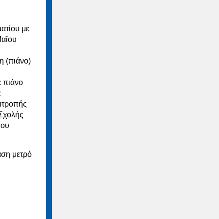
ματίου με
Μαΐου
η (πιάνο)
ε πιάνο
ε
πιτροπής
 Σχολής
ίου
άση μετρό