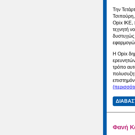
Την Τετάρ
Τσιπούρη,
Opix ΙΚΕ, 
τεχνητή ν
δυστυχώς 
εφαρμογών 
Η Opix δη
ερευνητών 
τρόπο αυτό
πολυσυζητ
επιστημόνω
(περισσό
ΔΙΑΒΑΣ
Φανή Κα