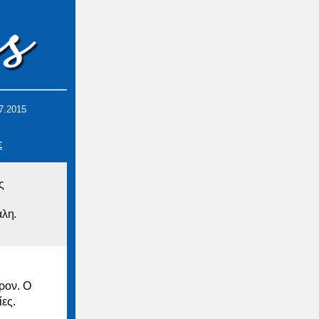
.7.2015
Σ
ς
άλη.
ρον. Ο
ίες.