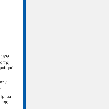
 1976.
ς της
οφοίτησή
στην
.
, Τμήμα
η της