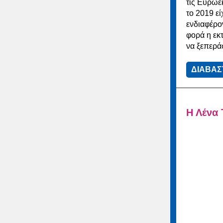
τις Ευρωεκ
το 2019 εί
ενδιαφέρο
φορά η εκτ
να ξεπερά
ΔΙΑΒΑΣ
Η Λένα 