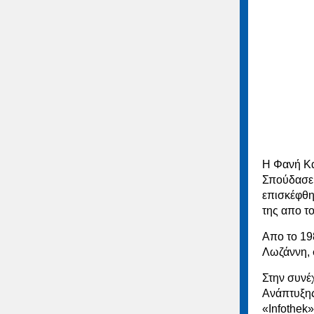
Η Φανή Κα
Σπούδασε 
επισκέφθη
της απο τ
Απο το 19
Λωζάννη, 
Στην συνέ
Ανάπτυξης
«Infothek»