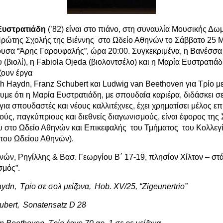
Ευστρατιάδη
(’82) είναι στο πιάνο, στη συναυλία Μουσικής Δω
Πρώτης Σχολής της Βιέννης στο Ωδείο Αθηνών το Σάββατο 25 
ουσα “Άρης Γαρουφαλής”, ώρα 20:00. Συγκεκριμένα, η Βανέσσα
(βιολί), η Fabiola Ojeda (βιολοντσέλο) και η Μαρία Ευστρατιάδ
ουν έργα
h Haydn, Franz Schubert και Ludwig van Beethoven για Τρίο μ
υμε ότι η Μαρία Ευστρατιάδη, με σπουδαία καριέρα, διδάσκει σ
για σπουδαστές και νέους καλλιτέχνες, έχει χρηματίσει μέλος ε
κούς, παγκύπριους και διεθνείς διαγωνισμούς, είναι έφορος της
υ στο Ωδείο Αθηνών και Επικεφαλής του Τμήματος του Κολλεγ
του Ωδείου Αθηνών).
νών, Ρηγίλλης & Βασ. Γεωργίου Β΄ 17-19, πλησίον Χίλτον – στ
σμός”.
dn, Τρίο σε σολ μείζονα, Hob. XV/25, “Zigeunertrio”
ubert, Sonatensatz D 28