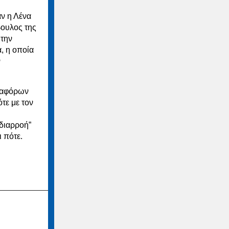
ν η Λένα
ουλος της
 την
, η οποία
ν
ιαφόρων
τε με τον
”διαρροή”
 πότε.