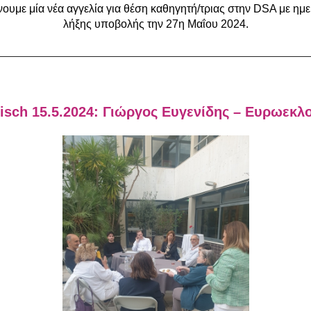
ουμε μία νέα αγγελία για θέση καθηγητή/τριας στην DSA με ημ
λήξης υποβολής την 27η Μαΐου 2024.
sch 15.5.2024: Γιώργος Ευγενίδης – Ευρωεκλ