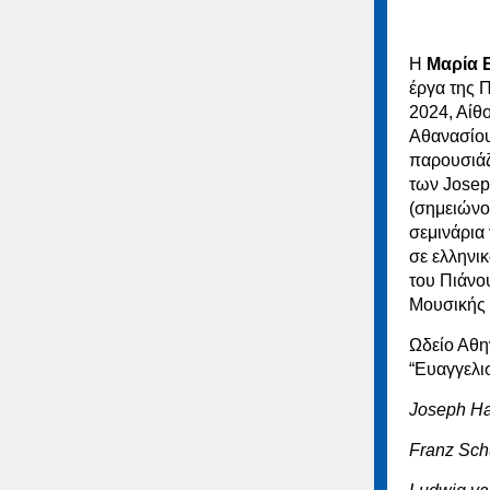
Η
Μαρία 
έργα της 
2024, Αίθ
Αθανασίου 
παρουσιάζ
των Josep
(σημειώνο
σεμινάρια 
σε ελληνι
του Πιάνο
Μουσικής 
Ωδείο Αθη
“Ευαγγελι
Joseph Hay
Franz Sch