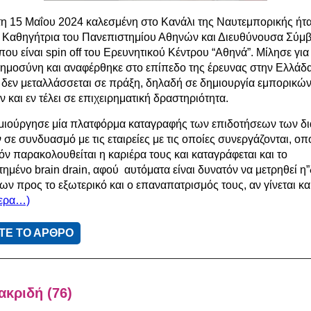
τη 15 Μαΐου 2024 καλεσμένη στο Κανάλι της Ναυτεμπορικής ήτα
 Καθηγήτρια του Πανεπιστημίου Αθηνών και Διευθύνουσα Σύμβ
που είναι spin off του Ερευνητικού Κέντρου “Αθηνά”. Μίλησε για
οημοσύνη και αναφέρθηκε στο επίπεδο της έρευνας στην Ελλάδα
δεν μεταλλάσσεται σε πράξη, δηλαδή σε δημιουργία εμπορικώ
και εν τέλει σε επιχειρηματική δραστηριότητα.
μιούργησε μία πλατφόρμα καταγραφής των επιδοτήσεων των δ
σε συνδυασμό με τις εταιρείες με τις οποίες συνεργάζονται, οπό
ν παρακολουθείται η καριέρα τους και καταγράφεται και το
ημένο brain drain, αφού αυτόματα είναι δυνατόν να μετρηθεί η
ν προς το εξωτερικό και ο επαναπατρισμός τους, αν γίνεται και
τερα…)
ΤΕ ΤΟ ΑΡΘΡΟ
κριδή (76)