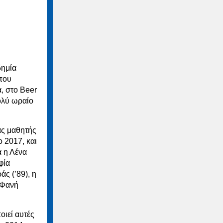
δημία
 που
, στο Beer
ολύ ωραίο
ας μαθητής
 2017, και
α η Λένα
φία
ς (’89), η
 Φανή
οιεί αυτές