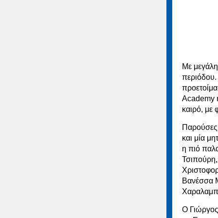
Με μεγάλη
περιόδου.
προετοίμα
Academy ή
καιρό, με 
Παρούσες 
και μία μ
η πιό παλ
Τσιπούρη, 
Χριστοφορί
Βανέσσα Μ
Χαραλαμπ
Ο Γιώργος