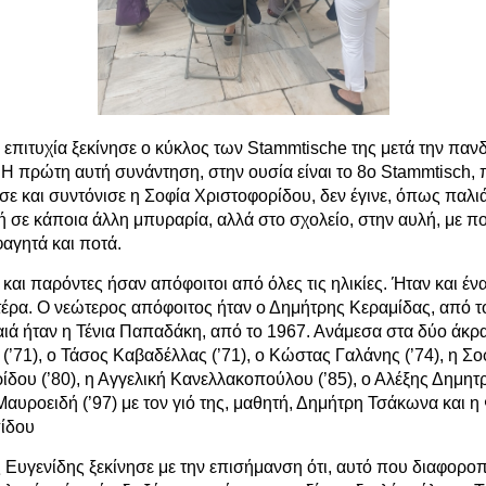
 επιτυχία ξεκίνησε ο κύκλος των Stammtische της μετά την παν
 Η πρώτη αυτή συνάντηση, στην ουσία είναι το 8ο Stammtisch,
σε και συντόνισε η Σοφία Χριστοφορίδου, δεν έγινε, όπως παλιά
 σε κάποια άλλη μπυραρία, αλλά στο σχολείο, στην αυλή, με π
φαγητά και ποτά.
και παρόντες ήσαν απόφοιτοι από όλες τις ηλικίες. Ήταν και έν
ητέρα. Ο νεώτερος απόφοιτος ήταν ο Δημήτρης Κεραμίδας, από το
αιά ήταν η Τένια Παπαδάκη, από το 1967. Ανάμεσα στα δύο άκρ
(’71), ο Τάσος Καβαδέλλας (’71), ο Κώστας Γαλάνης (’74), η Σο
δου (’80), η Αγγελική Κανελλακοπούλου (’85), ο Αλέξης Δημητρά
αυροειδή (’97) με τον γιό της, μαθητή, Δημήτρη Τσάκωνα και η
ίδου
 Ευγενίδης ξεκίνησε με την επισήμανση ότι, αυτό που διαφοροπ