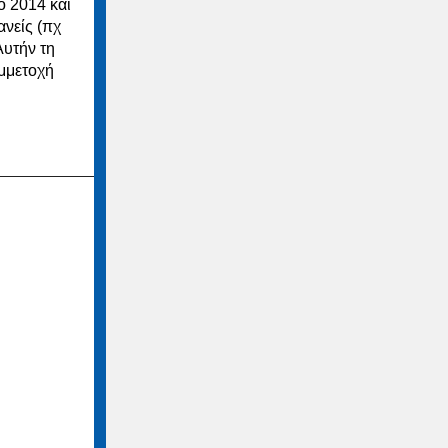
ο 2014 και
ανείς (πχ
Αυτήν τη
υμμετοχή