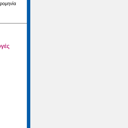
ερομηνία
ογές