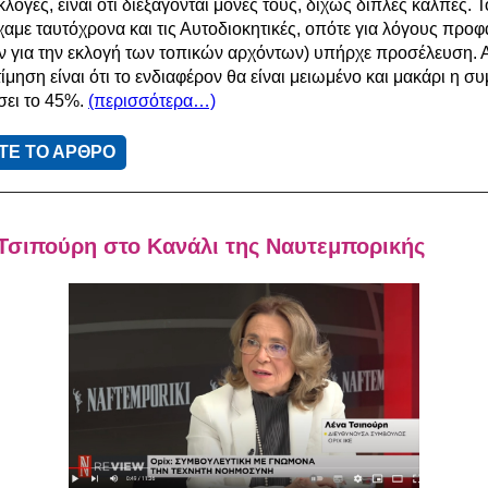
λογές, είναι ότι διεξάγονται μόνες τους, δίχως διπλές κάλπες. Τ
χαμε ταυτόχρονα και τις Αυτοδιοκητικές, οπότε για λόγους προφ
ν για την εκλογή των τοπικών αρχόντων) υπήρχε προσέλευση. 
ίμηση είναι ότι το ενδιαφέρον θα είναι μειωμένο και μακάρι η σ
σει το 45%.
(περισσότερα…)
ΤΕ ΤΟ ΑΡΘΡΟ
Τσιπούρη στο Κανάλι της Ναυτεμπορικής