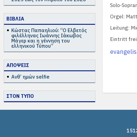
Solo-Sopra
Orgel: Matt
ΒΙΒΛΙΑ
Leitung: M
Κώστας Παπαηλιού: “Ο Ελβετός
φιλέλληνας Ιωάννης Ιάκωβος
Eintritt fr
Μάγερ και η γέννηση του
ελληνικού Τύπου”
evangeli
ΑΠΟΨΕΙΣ
Ανθ’ ημών selfie
ΣΤΟΝ ΤΥΠΟ
1512