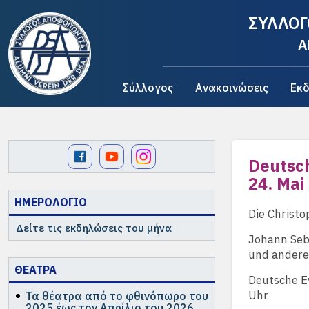
ΣΥΛΛΟΓ
A
Σύλλογος
Ανακοινώσεις
Εκδ
Deutsch
24. Mai
ΗΜΕΡΟΛΟΓΙΟ
Die Christ
Δείτε τις εκδηλώσεις του μήνα
Johann Seba
und ander
ΘΕΑΤΡΑ
Deutsche Ev
Uhr
Τα θέατρα από το φθινόπωρο του
2025 έως τον Απρίλιο του 2026