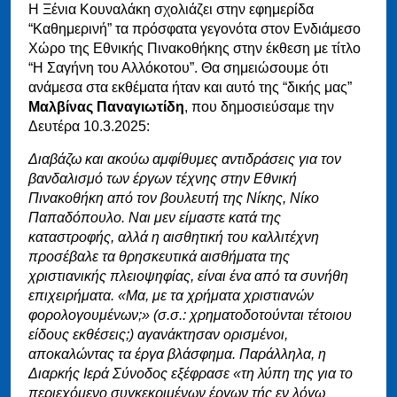
Η Ξένια Κουναλάκη σχολιάζει στην εφημερίδα
“Καθημερινή” τα πρόσφατα γεγονότα στον Ενδιάμεσο
Χώρο της Εθνικής Πινακοθήκης στην έκθεση με τίτλο
“Η Σαγήνη του Αλλόκοτου”. Θα σημειώσουμε ότι
ανάμεσα στα εκθέματα ήταν και αυτό της “δικής μας”
Μαλβίνας Παναγιωτίδη
, που δημοσιεύσαμε την
Δευτέρα 10.3.2025:
Διαβάζω και ακούω αμφίθυμες αντιδράσεις για τον
βανδαλισμό των έργων τέχνης στην Εθνική
Πινακοθήκη από τον βουλευτή της Νίκης, Νίκο
Παπαδόπουλο. Ναι μεν είμαστε κατά της
καταστροφής, αλλά η αισθητική του καλλιτέχνη
προσέβαλε τα θρησκευτικά αισθήματα της
χριστιανικής πλειοψηφίας, είναι ένα από τα συνήθη
επιχειρήματα. «Μα, με τα χρήματα χριστιανών
φορολογουμένων;» (σ.σ.: χρηματοδοτούνται τέτοιου
είδους εκθέσεις;) αγανάκτησαν ορισμένοι,
αποκαλώντας τα έργα βλάσφημα. Παράλληλα, η
Διαρκής Ιερά Σύνοδος εξέφρασε «τη λύπη της για το
περιεχόμενο συγκεκριμένων έργων τής εν λόγω