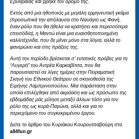
Ερυθραίας και βρήκε τον δρόμο της.
Εκτός από μια ηθοποιός με μεγάλη ερμηνευτική γκάμα
(προσωπικά την απόλαυσα στο Ναυάγιο ως Φανή,
έναν ρόλο που θα ήθελα να κρατήσει και περισσότερα
επεισόδια), η Μαντώ είναι μια ευαισθητοποιημένη
καλλιτέχνιδα, που δε μένει μόνο στα λόγια, αλλά το
φανερώνει και στις πράξεις της.
Αυτή την περίοδο βρίσκεται σ’ εντατικές πρόβες για τη
“Λυγερή” του Αντρέα Καρκαβίτσα, που θα
παρουσιαστεί σε λίγες ημέρες στην Πειραματική
Σκηνή του Εθνικού Θεάτρου σε σκηνοθεσία της
Ειρήνης Λαμπρινοπούλου. Μια παράσταση στην
οποία επιλέχθηκε από ακρόαση και ως πρόσωπο της
εβδομάδας μάς μίλησε μεταξύ άλλων τόσο για τον
ρόλο της ως κυρά-Παγώνα, αλλά και για το
περιεχόμενο του συγκεκριμένου έργου.
Δείτε το άρθρο του Κυριάκου Κουρουτσαβούρη στο
all4fun.gr