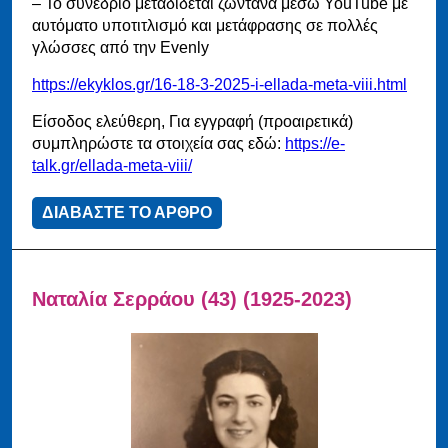
– Το συνέδριο μεταδίδεται ζωντανά μέσω YouTube με
αυτόματο υποτιτλισμό και μετάφρασης σε πολλές
γλώσσες από την Evenly
https://ekyklos.gr/16-18-3-2025-i-ellada-meta-viii.html
Είσοδος ελεύθερη, Για εγγραφή (προαιρετικά)
συμπληρώστε τα στοιχεία σας εδώ:
https://e-
talk.gr/ellada-meta-viii/
ΔΙΑΒΑΣΤΕ ΤΟ ΑΡΘΡΟ
Ναταλία Σερράου (43) (1925-2023)