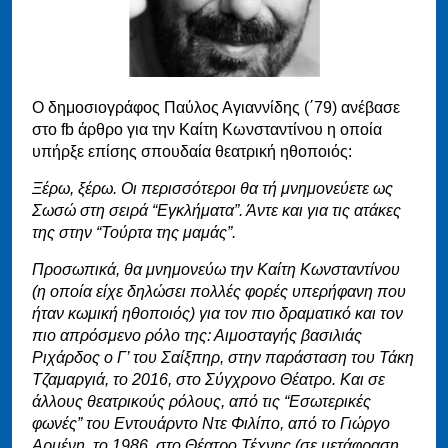
Ο δημοσιογράφος Παύλος Αγιαννίδης (΄79) ανέβασε
στο fb άρθρο για την Καίτη Κωνσταντίνου η οποία
υπήρξε επίσης σπουδαία θεατρική ηθοποιός:
Ξέρω, ξέρω. Οι περισσότεροι θα τή μνημονεύετε ως
Σωσώ στη σειρά “Εγκλήματα”. Άντε και για τις ατάκες
της στην “Τούρτα της μαμάς”.
Προσωπικά, θα μνημονεύω την Καίτη Κωνσταντίνου
(η οποία είχε δηλώσει πολλές φορές υπερήφανη που
ήταν κωμική ηθοποιός) για τον πιο δραματικό και τον
πιο απρόσμενο ρόλο της: Αιμοσταγής βασιλιάς
Ριχάρδος ο Γ’ του Σαίξπηρ, στην παράσταση του Τάκη
Τζαμαργιά, το 2016, στο Σύγχρονο Θέατρο. Και σε
άλλους θεατρικούς ρόλους, από τις “Εσωτερικές
φωνές” του Εντουάρντο Ντε Φιλίπο, από το Γιώργο
Αρμένη, το 1986, στο Θέατρο Τέχνης (σε μετάφραση