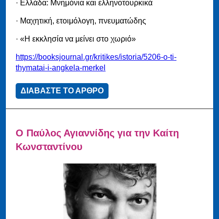
· Ελλάδα: Μνημόνια και ελληνοτουρκικά
· Μαχητική, ετοιμόλογη, πνευματώδης
· «Η εκκλησία να μείνει στο χωριό»
https://booksjournal.gr/kritikes/istoria/5206-o-ti-
thymatai-i-angkela-merkel
ΔΙΑΒΑΣΤΕ ΤΟ ΑΡΘΡΟ
Ο Παύλος Αγιαννίδης για την Καίτη
Κωνσταντίνου