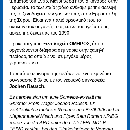
τμήματος του 1993. Μέχρι τώρα ήταν δικηγόρος στην
Γερμανία. Το τελευταίο χρόνο ανέλαβε με την αδελφή
της το ξενοδοχείο των γονιών τους στην Ερμούπολη
της Σύρου. Είναι ενα παλιό αρχοντικό που το
ανακαινίσαν οι γονείς τους και λειτουργεί από τις
αρχές της δεκαετίας του 1990.
Πρόκειται για το
Ξενοδοχείο ΟΜΗΡΟΣ
, όπου
οργανώνονται διάφορα σεμινάρια στην χαμηλή
περίοδο, τα οποία είναι σε μεγάλο μέρος
γερμανόφωνα.
Το πρώτο σεμινάριο της σεζόν είναι ενα σεμινάριο
συγγραφής βιβλίου με τον γερμανό συγγραφέα
Jochen Rausch
.
Es handelt sich um eine Schreibwerkstatt mit
Grimmer-Preis-Träger Jochen Rausch. Er
veröffentlichte mehrere Romane und Erzählbände bei
Kiepenheuer&Witsch und Piper. Sein Roman KRIEG
wurde von der ARD unter dem Titel FREMDER
FEIND verfilmt, bei den Filmfestspielen in Venedig