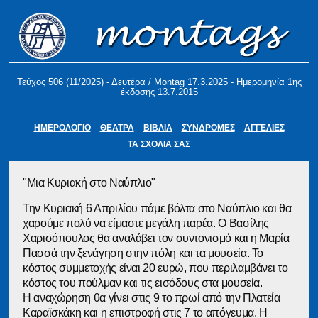
Τεύχος 506 (11/2025) - Δευτέρα / Montag 17.3.2025 - Ημερομηνία 1ης
έκδοσης 13.7.2015
ΗΜΕΡΟΛΟΓΙΟ
ΘΕΑΤΡΑ
ΒΙΒΛΙΑ
ΣΥΝΔΡΟΜΕΣ
ΑΓΓΕΛΙΕΣ
ΤΑ ΣΧΟΛΙΑ ΣΑΣ
"Μια Κυριακή στο Ναύπλιο"
Την Κυριακή 6 Απριλίου πάμε βόλτα στο Ναύπλιο και θα
χαρούμε πολύ να είμαστε μεγάλη παρέα. Ο Βασίλης
Χαρισόπουλος θα αναλάβει τον συντονισμό και η Μαρία
Πασσά την ξενάγηση στην πόλη και τα μουσεία. Το
κόστος συμμετοχής είναι 20 ευρώ, που περιλαμβάνει το
κόστος του πούλμαν και τις εισόδους στα μουσεία.
Η αναχώρηση θα γίνει στις 9 το πρωί από την Πλατεία
Καραϊσκάκη και η επιστροφή στις 7 το απόγευμα. Η