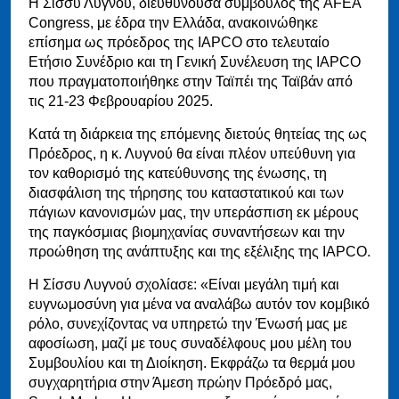
Η Σίσσυ Λυγνού, διευθύνουσα σύμβουλος της AFEA
Congress, με έδρα την Ελλάδα, ανακοινώθηκε
επίσημα ως πρόεδρος της IAPCO στο τελευταίο
Ετήσιο Συνέδριο και τη Γενική Συνέλευση της IAPCO
που πραγματοποιήθηκε στην Ταϊπέι της Ταϊβάν από
τις 21-23 Φεβρουαρίου 2025.
Κατά τη διάρκεια της επόμενης διετούς θητείας της ως
Πρόεδρος, η κ. Λυγνού θα είναι πλέον υπεύθυνη για
τον καθορισμό της κατεύθυνσης της ένωσης, τη
διασφάλιση της τήρησης του καταστατικού και των
πάγιων κανονισμών μας, την υπεράσπιση εκ μέρους
της παγκόσμιας βιομηχανίας συναντήσεων και την
προώθηση της ανάπτυξης και της εξέλιξης της IAPCO.
Η Σίσσυ Λυγνού σχολίασε: «Είναι μεγάλη τιμή και
ευγνωμοσύνη για μένα να αναλάβω αυτόν τον κομβικό
ρόλο, συνεχίζοντας να υπηρετώ την Ένωσή μας με
αφοσίωση, μαζί με τους συναδέλφους μου μέλη του
Συμβουλίου και τη Διοίκηση. Εκφράζω τα θερμά μου
συγχαρητήρια στην Άμεση πρώην Πρόεδρό μας,