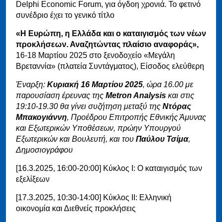
Delphi Economic Forum, για όγδοη χρονιά. Το φετινό
συνέδριο έχει το γενικό τίτλο
«Η Ευρώπη, η Ελλάδα και ο καταιγισμός των νέων
προκλήσεων. Αναζητώντας πλαίσιο αναφοράς»,
16-18 Μαρτίου 2025 στο ξενοδοχείο «Μεγάλη
Βρεταννία» (πλατεία Συντάγματος), Είσοδος ελεύθερη
Έναρξη:
Κυριακή 16 Μαρτίου 2025
, ώρα 16.00 με
παρουσίαση έρευνας της
Metron Analysis
και στις
19:10-19.30 θα γίνει συζήτηση μεταξύ της
Ντόρας
Μπακογιάννη
, Προέδρου Επιτροπής Εθνικής Άμυνας
και Εξωτερικών Υποθέσεων, πρώην Υπουργού
Εξωτερικών και Βουλευτή, και του
Παύλου Τσίμα
,
Δημοσιογράφου
[16.3.2025, 16:00-20:00] Κύκλος Ι: Ο καταιγισμός των
εξελίξεων
[17.3.2025, 10:30-14:00] Κύκλος IΙ: Ελληνική
οικονομία και Διεθνείς προκλήσεις