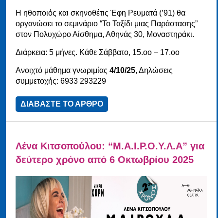
Η ηθοποιός και σκηνοθέτις Έφη Ρευματά (’91) θα
οργανώσει το σεμινάριο “Το Ταξίδι μιας Παράστασης”
στον Πολυχώρο Αίσθημα, Αθηνάς 30, Μοναστηράκι.
Διάρκεια: 5 μήνες. Κάθε Σάββατο, 15.οο – 17.οο
Ανοιχτό μάθημα γνωριμίας
4/10/25
, Δηλώσεις
συμμετοχής: 6933 293229
ΔΙΑΒΑΣΤΕ ΤΟ ΑΡΘΡΟ
Λένα Κιτσοπούλου: “Μ.Α.Ι.Ρ.Ο.Υ.Λ.Α” για
δεύτερο χρόνο από 6 Οκτωβρίου 2025