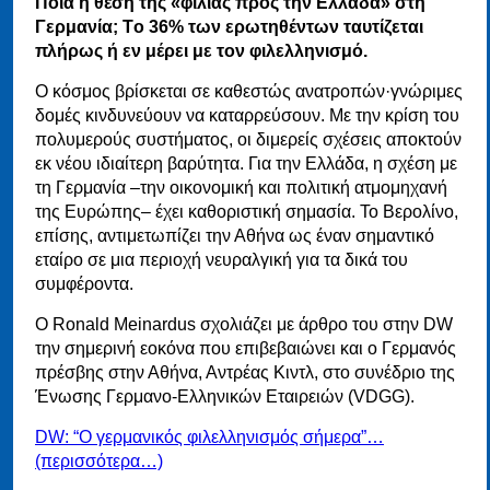
Ποια η θέση της «φιλίας προς την Ελλάδα» στη
Γερμανία; Tο 36% των ερωτηθέντων ταυτίζεται
πλήρως ή εν μέρει με τον φιλελληνισμό.
Ο κόσμος βρίσκεται σε καθεστώς ανατροπών·γνώριμες
δομές κινδυνεύουν να καταρρεύσουν. Με την κρίση του
πολυμερούς συστήματος, οι διμερείς σχέσεις αποκτούν
εκ νέου ιδιαίτερη βαρύτητα. Για την Ελλάδα, η σχέση με
τη Γερμανία –την οικονομική και πολιτική ατμομηχανή
της Ευρώπης– έχει καθοριστική σημασία. Το Βερολίνο,
επίσης, αντιμετωπίζει την Αθήνα ως έναν σημαντικό
εταίρο σε μια περιοχή νευραλγική για τα δικά του
συμφέροντα.
Ο Ronald Meinardus σχολιάζει με άρθρο του στην DW
την σημερινή εοκόνα που επιβεβαιώνει και ο Γερμανός
πρέσβης στην Αθήνα, Αντρέας Κιντλ, στο συνέδριο της
Ένωσης Γερμανο-Ελληνικών Εταιρειών (VDGG).
DW: “Ο γερμανικός φιλελληνισμός σήμερα”…
(περισσότερα…)