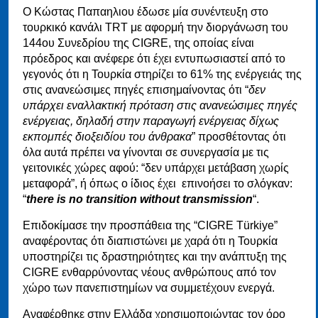
Ο Κώστας Παπαηλιου έδωσε μία συνέντευξη στο
τουρκικό κανάλι TRT με αφορμή την διοργάνωση του
144ου Συνεδρίου της CIGRE, της οποίας είναι
πρόεδρος και ανέφερε ότι έχει εντυπωσιαστεί από το
γεγονός ότι η Τουρκία στηρίζει το 61% της ενέργειάς της
στις ανανεώσιμες πηγές επισημαίνοντας ότι “
δεν
υπάρχει εναλλακτική πρόταση στις ανανεώσιμες πηγές
ενέργειας, δηλαδή στην παραγωγή ενέργειας δίχως
εκπομπές διοξειδίου του άνθρακα
” προσθέτοντας ότι
όλα αυτά πρέπει να γίνονται σε συνεργασία με τις
γειτονικές χώρες αφού: “δεν υπάρχει μετάβαση χωρίς
μεταφορά”, ή όπως ο ίδιος έχει επινοήσει το σλόγκαν:
“
there is no transition without transmission
“.
Επιδοκίμασε την προσπάθεια της “CIGRE Türkiye”
αναφέροντας ότι διαπιστώνει με χαρά ότι η Τουρκία
υποστηρίζει τις δραστηριότητες και την ανάπτυξη της
CIGRE ενθαρρύνοντας νέους ανθρώπους από τον
χώρο των πανεπιστημίων να συμμετέχουν ενεργά.
Αναφέρθηκε στην Ελλάδα χρησιμοποιώντας τον όρο