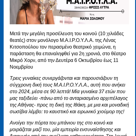
Μετά την μεγάλη προσέλευση του κοινού (10 χιλιάδες
θεατές) στον μονόλογο Μ.Α.Ι.Ρ.Ο.Υ.Λ.Α. της Λένας
Κιτσοπούλου τον περασμένο θεατρικό χειμώνα, η
παράσταση θα επαναληφθεί για 2η χρονιά, στο θέατρο
Μικρό Χορν, από την Δευτέρα 6 Οκτωβρίου έως 11
Νοεμβρίου
Τρεις γυναίκες συνεργάζονται και παρουσιάζουν τη
σύγχρονη δική τους Μ.Α.Ι.Ρ.Ο.Υ.Λ.Α., αυτή που ανήκει
στο 2024, μέσα σε 90 λεπτά!
Μία γυναίκα 37 ετών που
μας ταξιδεύει -πάνω από το ανταριασμένο αρχιπέλαγος
της Αθήνας- προς τη δική της Ιθάκη, με μια και μοναδική
σωσίβια λέμβο: το καυστικό και ειρωνικό χιούμορ της!
Ανοίγει την πόρτα του μπάνιου της στο κοινό και
μοιράζεται μαζί του, μία εμπειρία ενσυναίσθησης και