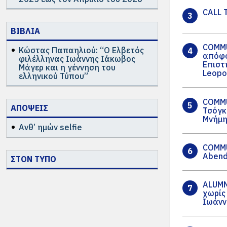
CALL 
3
ΒΙΒΛΙΑ
COMMU
Κώστας Παπαηλιού: “Ο Ελβετός
4
απόφο
φιλέλληνας Ιωάννης Ιάκωβος
Επιστ
Μάγερ και η γέννηση του
Leopo
ελληνικού Τύπου”
COMMU
5
ΑΠΟΨΕΙΣ
Τσόγκ
Μνήμ
Ανθ’ ημών selfie
COMMU
6
Abend
ΣΤΟΝ ΤΥΠΟ
ALUMN
7
χωρίς
Ιωάνν