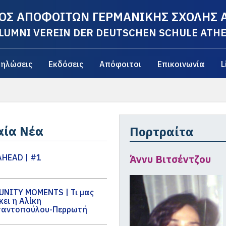
ΟΣ ΑΠΟΦΟΙΤΩΝ ΓΕΡΜΑΝΙΚΗΣ ΣΧΟΛΗΣ
LUMNI VEREIN DER DEUTSCHEN SCHULE ATH
ηλώσεις
Εκδόσεις
Απόφοιτοι
Επικοινωνία
L
αία Νέα
Πορτραίτα
HEAD | #1
Άννυ Βιτσέντζου
NITY MOMENTS | Τι μας
κει η Αλίκη
ταντοπούλου-Περρωτή