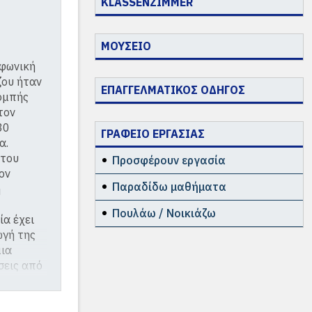
KLASSENZIMMER
ΜΟΥΣΕΙΟ
οφωνική
ζου ήταν
ΕΠΑΓΓΕΛΜΑΤΙΚΟΣ ΟΔΗΓΟΣ
ομπής
τον
30
ΓΡΑΦΕΙΟ ΕΡΓΑΣΙΑΣ
α.
 του
Προσφέρουν εργασία
ον
Παραδίδω μαθήματα
ή
Πουλάω / Νοικιάζω
ία έχει
ωγή της
μια
σεις από
φωσαν το
ου ’80.
ς