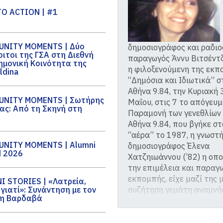
TO ACTION | #1
NITY MOMENTS | Δύο
δημοσιογράφος και ραδι
ιτοι της ΓΣΑ στη Διεθνή
παραγωγός Άννυ Βιτσέντ
ημονική Κοινότητα της
η φιλοξενούμενη της εκπ
ldina
“Δημόσια και Ιδιωτικά” σ
Αθήνα 9.84, την Κυριακή 
NITY MOMENTS | Σωτήρης
Μαΐου, στις 7 το απόγευμ
ας: Από τη Σκηνή στη
Παραμονή των γενεθλίων
η
Αθήνα 9.84, που βγήκε στ
“αέρα” το 1987, η γνωστ
NITY MOMENTS | Alumni
δημοσιογράφος Έλενα
 2026
Χατζηιωάννου (’82) η οπο
την επιμέλεια και παραγ
εκπομπής, είχε μαζί της 
I STORIES | «Λατρεία,
συζήτηση γεμάτη αναμνή
 γιατί»: Συνάντηση με τον
η Βαρδαβά
τις συνθήκες που διαμόρ
ραδιόφωνο την δεκαετία τ
Μαζί τους και ο Οδυσσέα