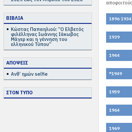
αποφοιτούσ
ΒΙΒΛΙΑ
1896 1934
Κώστας Παπαηλιού: “Ο Ελβετός
φιλέλληνας Ιωάννης Ιάκωβος
1939
Μάγερ και η γέννηση του
ελληνικού Τύπου”
1944
ΑΠΟΨΕΙΣ
*1949
Ανθ’ ημών selfie
1959
ΣΤΟΝ ΤΥΠΟ
1964
1969