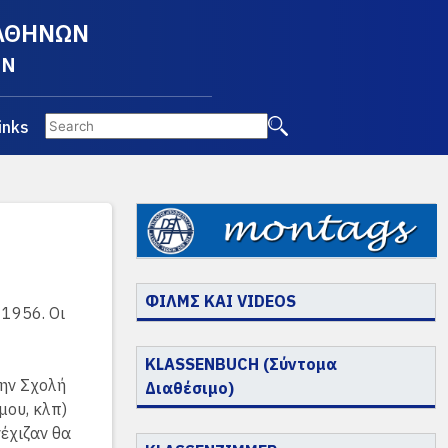
 ΑΘΗΝΩΝ
EN
inks
ΦΙΛΜΣ ΚΑΙ VIDEOS
 1956. Οι
KLASSENBUCH (Σύντομα
την Σχολή
Διαθέσιμο)
μου, κλπ)
νέχιζαν θα