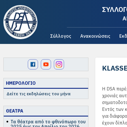
ΣΥΛΛΟΓ
A
Σύλλογος
Ανακοινώσεις
Εκδ
KLASS
ΗΜΕΡΟΛΟΓΙΟ
Η DSA περέ
Δείτε τις εκδηλώσεις του μήνα
χρονιές αυ
σηματοδοτού
Εντός των 
ΘΕΑΤΡΑ
για διάφορο
Τα θέατρα από το φθινόπωρο του
έχουν δίπλα
2025 έως τον Απρίλιο του 2026