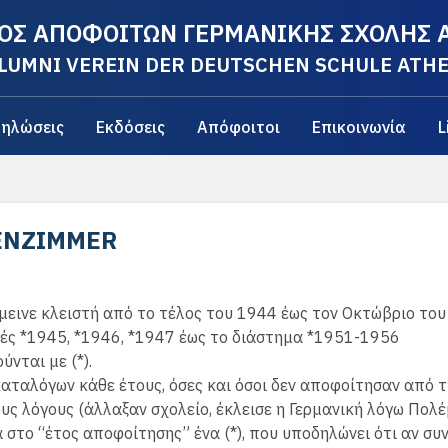
ΟΣ ΑΠΟΦΟΙΤΩΝ ΓΕΡΜΑΝΙΚΗΣ ΣΧΟΛΗΣ
LUMNI VEREIN DER DEUTSCHEN SCHULE ATH
ηλώσεις
Εκδόσεις
Απόφοιτοι
Επικοινωνία
L
ENZIMMER
μεινε κλειστή από το τέλος του 1944 έως τον Οκτώβριο του
τές *1945, *1946, *1947 έως το διάστημα *1951-1956
νται με (*).
καταλόγων κάθε έτους, όσες και όσοι δεν αποφοίτησαν από 
υς λόγους (άλλαξαν σχολείο, έκλεισε η Γερμανική λόγω Πολέ
 στο “έτος αποφοίτησης” ένα (*), που υποδηλώνει ότι αν συ