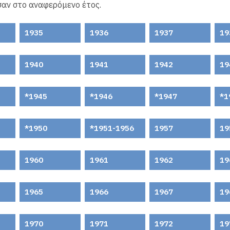
αν στο αναφερόμενο έτος.
1935
1936
1937
19
1940
1941
1942
19
1945
1946
1947
*1
*1950
*1951-1956
1957
19
1960
1961
1962
19
1965
1966
1967
19
1970
1971
1972
19