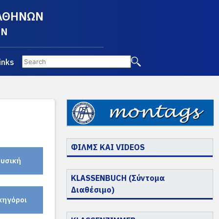
 ΑΘΗΝΩΝ
EN
inks
ΦΙΛΜΣ ΚΑΙ VIDEOS
υσική
KLASSENBUCH (Σύντομα
Διαθέσιμο)
κηγόροι