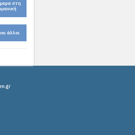
μερα στη
ρμανική
 και άλλοι
en.gr