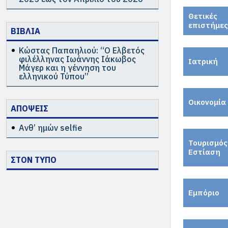
Θετικές
επιστήμες
ΒΙΒΛΙΑ
Κώστας Παπαηλιού: “Ο Ελβετός
φιλέλληνας Ιωάννης Ιάκωβος
Ιατρική
Μάγερ και η γέννηση του
ελληνικού Τύπου”
Οικονομία
ΑΠΟΨΕΙΣ
Ανθ’ ημών selfie
Τουρισμός
Εστίαση
ΣΤΟΝ ΤΥΠΟ
Εμπόριο