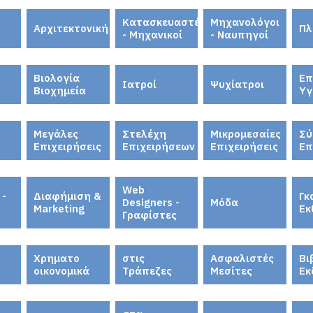
Κατασκευαστές
Μηχανολόγοι
Αρχιτεκτονική
Πλ
- Μηχανικοί
- Ναυπηγοί
Βιολογία
Επ
Ιατροί
Ψυχίατροι
Βιοχημεία
Υγ
Μεγάλες
Στελέχη
Μικρομεσαίες
Σύ
Επιχειρήσεις
Επιχειρήσεων
Επιχειρήσεις
Επ
Web
 -
Διαφήμιση &
Γκ
Designers -
Μόδα
Marketing
Εκ
Γραφίστες
Χρηματο
στις
Ασφαλιστές
Βι
οικονομικά
Τράπεζες
Μεσίτες
Εκ