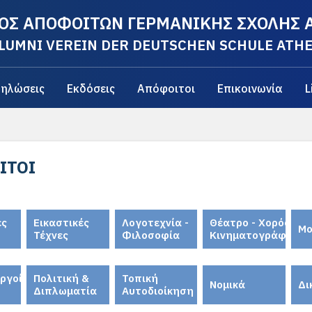
ΟΣ ΑΠΟΦΟΙΤΩΝ ΓΕΡΜΑΝΙΚΗΣ ΣΧΟΛΗΣ
LUMNI VEREIN DER DEUTSCHEN SCHULE ATH
ηλώσεις
Εκδόσεις
Απόφοιτοι
Επικοινωνία
L
ΙΤΟΙ
ές
Εικαστικές
Λογοτεχνία -
Θέατρο - Χορός
Μο
Τέχνες
Φιλοσοφία
Κινηματογράφος
ργοί
Πολιτική &
Τοπική
Νομικά
Δι
Διπλωματία
Αυτοδιοίκηση