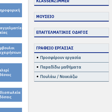
KLASSENZIMMER
ηροφορική
ΜΟΥΣΕΙΟ
αγγελματίες
ΕΠΑΓΓΕΛΜΑΤΙΚΟΣ ΟΔΗΓΟΣ
είας
μβουλοι
ΓΡΑΦΕΙΟ ΕΡΓΑΣΙΑΣ
ιχειρήσεων
Προσφέρουν εργασία
Παραδίδω μαθήματα
αλερί
θέσεις
Πουλάω / Νοικιάζω
βλιοπωλεία
δόσεις