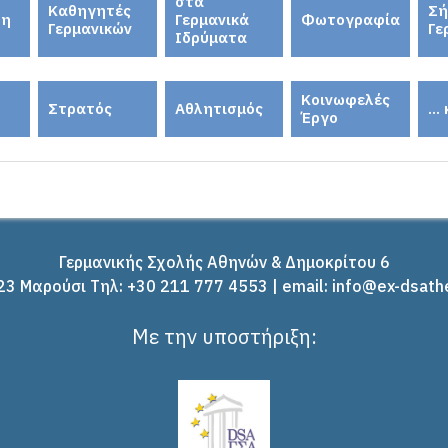
στα
Καθηγητές
Σή
ση
Γερμανικά
Φωτογραφία
Γερμανικών
Γε
Ιδρύματα
Κοινωφελές
Στρατός
Αθλητισμός
...
Έργο
Γερμανικής Σχολής Αθηνών & Δημοκρίτου 6
3 Μαρούσι Tηλ: +30 211 777 4553 | email: info@ex-dsath
Με την υποστήριξη: