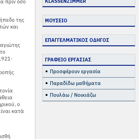
KLASSENZIMMER
τα πρίν όσο
γήπεδο της
ΜΟΥΣΕΙΟ
τών και
ΕΠΑΓΓΕΛΜΑΤΙΚΟΣ ΟΔΗΓΟΣ
ναγιώτης
το
1921-
ΓΡΑΦΕΙΟ ΕΡΓΑΣΙΑΣ
Προσφέρουν εργασία
τροπής
Παραδίδω μαθήματα
τονία
Πουλάω / Νοικιάζω
άθεια
ρικού, ο
είναι κατά
ισθή