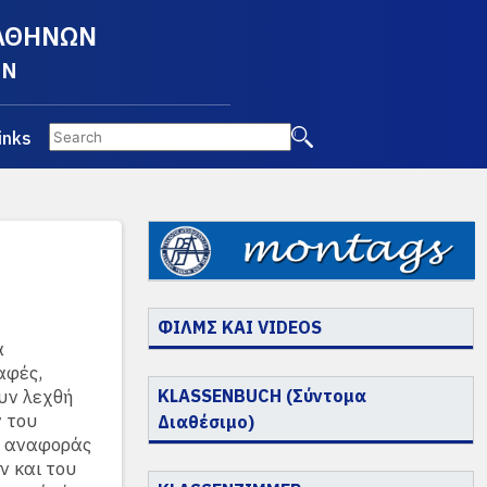
 ΑΘΗΝΩΝ
EN
inks
ΦΙΛΜΣ ΚΑΙ VIDEOS
α
αφές,
υν λεχθή
KLASSENBUCH (Σύντομα
ν του
Διαθέσιμο)
ν αναφοράς
ν και του