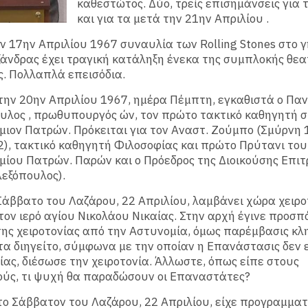
καθεστώτος. Δύο, τρείς επισημάνσεις για 
και για τα μετά την 21ην Απριλίου .
ν 17ην Απριλίου 1967 συναυλία των Rolling Stones στο 
άνδρας έχει τραγική κατάληξη ένεκα της συμπλοκής θεα
. Πολλαπλά επεισόδια.
την 20ην Απριλίου 1967, ημέρα Πέμπτη, εγκαθιστά ο Πα
λος , πρωθυπουργός ών, τον πρώτο τακτικό καθηγητή σ
ιον Πατρών. Πρόκειται για τον Αναστ. Ζούμπο (Σμύρνη 
), τακτικό καθηγητή Φιλοσοφίας και πρώτο Πρύτανι του
ίου Πατρών. Παρών και ο Πρόεδρος της Διοικούσης Επι
εξόπουλος).
 Σάββατο του Λαζάρου, 22 Απριλίου, λαμβάνει χώρα χειρο
τον ιερό αγίου Νικολάου Νικαίας. Στην αρχή έγινε προσπ
ης χειροτονίας από την Αστυνομία, όμως παρέμβασις κλη
 τα διηγείτο, σύμφωνα με την οποίαν η Επανάστασις δεν 
ίας, διέσωσε την χειροτονία. Άλλωστε, όπως είπε στους
ούς, τι ψυχή θα παραδώσουν οι Επαναστάτες?
το Σάββατον του Λαζάρου, 22 Απριλίου, είχε προγραμματ