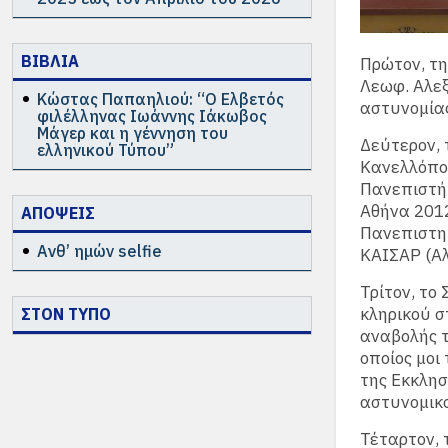
ΒΙΒΛΙΑ
Πρώτον, τη
Λεωφ. Αλεξ
Κώστας Παπαηλιού: “Ο Ελβετός
αστυνομίας
φιλέλληνας Ιωάννης Ιάκωβος
Μάγερ και η γέννηση του
Δεύτερον, 
ελληνικού Τύπου”
Κανελλόπου
Πανεπιστήμ
Αθήνα 2012
ΑΠΟΨΕΙΣ
Πανεπιστημ
Ανθ’ ημών selfie
ΚΑΙΣΑΡ (Αλ
Τρίτον, το
κληρικού σ
ΣΤΟΝ ΤΥΠΟ
αναβολής τ
οποίος μοι
της Εκκλησ
αστυνομικ
Τέταρτον, 