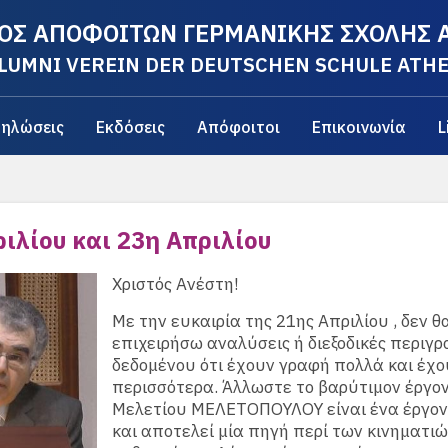
ΟΣ ΑΠΟΦΟΙΤΩΝ ΓΕΡΜΑΝΙΚΗΣ ΣΧΟΛΗΣ
LUMNI VEREIN DER DEUTSCHEN SCHULE ATH
ηλώσεις
Εκδόσεις
Απόφοιτοι
Επικοινωνία
L
ιλίου και 23η Απριλίου
Χριστός Ανέστη!
Με την ευκαιρία της 21ης Απριλίου , δεν θ
επιχειρήσω αναλύσεις ή διεξοδικές περιγρ
δεδομένου ότι έχουν γραφή πολλά και έχο
περισσότερα. Άλλωστε το βαρύτιμον έργο
Μελετίου ΜΕΛΕΤΟΠΟΥΛΟΥ είναι ένα έργο
και αποτελεί μία πηγή περί των κινηματιώ