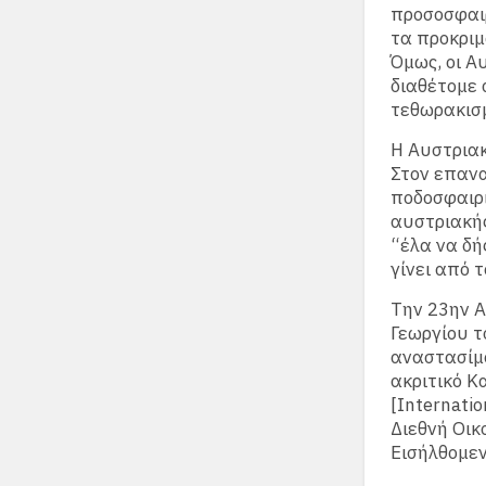
προσοσφαιρ
τα προκρι
Όμως, οι Α
διαθέτομε 
τεθωρακισμ
Η Αυστριακ
Στον επανα
ποδοσφαιρ
αυστριακής
“έλα να δή
γίνει από 
Την 23ην Α
Γεωργίου τ
αναστασίμο
ακριτικό Κ
[Internati
Διεθνή Οικ
Εισήλθομεν