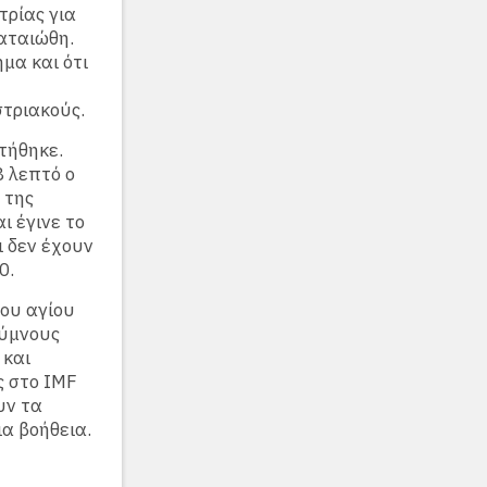
τρίας για
αταιώθη.
μα και ότι
στριακούς.
τήθηκε.
8 λεπτό ο
 της
ι έγινε το
ι δεν έχουν
0.
του αγίου
 ύμνους
 και
ς στο IMF
υν τα
ια βοήθεια.