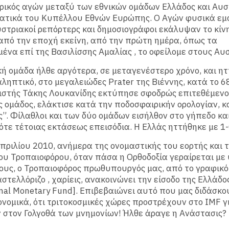
ικός αγών μεταξύ των εθνικών ομάδων Ελλάδος και Αυσ
ματικά του Κυπέλλου Εθνών Ευρώπης. Ο Αγών φυσικά εμ
υστριακοί ρεπόρτερς και δημοσιογράφοι εκάλυψαν το κίνη
από την εποχή εκείνη, από την πρώτη ημέρα, όπως τα
ένα επί της Βασιλίσσης Αμαλίας , το οφείλομε στους Αυ
ή ομάδα ήλθε αργότερα, σε μεταγενέστερο χρόνο, και ητ
ληπτικό, στο μεγαλειώδες Prater της Βιέννης, κατά το 6
ιστής Τάκης Λουκανίδης εκτύπησε σφοδρώς επιτεθέμενο
 ομάδος, ελάκτισε κατά την ποδοσφαιρικήν ορολογίαν, κα
ς”. Φίλαθλοι και των δύο ομάδων εισήλθον στο γήπεδο κα
τότε τέτοιας εκτάσεως επεισόδια. Η Ελλάς ηττήθηκε με 1-
πριλίου 2010, ανήμερα της ονομαστικής του εορτής και 
ου Τροπαιοφόρου, όταν πάσα η Ορθοδοξία γεραίρεται με
υς, ο Τροπαιοφόρος πρωθυπουργός μας, από το γραφικό
αστελλόριζο , χαρίεις, ανακοινώνει την είσοδο της Ελλάδο
onal Monetary Fund]. Επιβεβαιώνει αυτό που μας διδάσκο
ονομικά, ότι τριτοκοσμικές χώρες προστρέχουν στο IMF γ
 στον Γολγοθά των μνημονίων! Ήλθε άραγε η Ανάστασις?