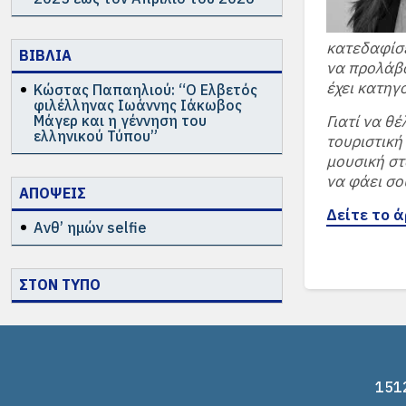
κατεδαφίσε
ΒΙΒΛΙΑ
να προλάβο
έχει κατηγ
Κώστας Παπαηλιού: “Ο Ελβετός
φιλέλληνας Ιωάννης Ιάκωβος
Μάγερ και η γέννηση του
Γιατί να θ
ελληνικού Τύπου”
τουριστική
μουσική στ
να φάει σο
ΑΠΟΨΕΙΣ
Δείτε το 
Ανθ’ ημών selfie
ΣΤΟΝ ΤΥΠΟ
1512