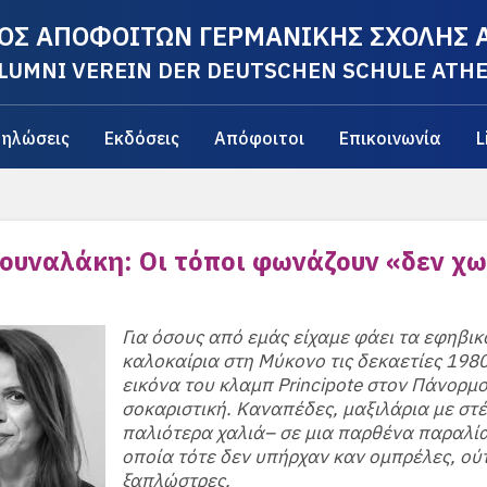
ΟΣ ΑΠΟΦΟΙΤΩΝ ΓΕΡΜΑΝΙΚΗΣ ΣΧΟΛΗΣ
LUMNI VEREIN DER DEUTSCHEN SCHULE ATH
ηλώσεις
Εκδόσεις
Απόφοιτοι
Επικοινωνία
L
Κουναλάκη: Οι τόποι φωνάζουν «δεν χ
Για όσους από εμάς είχαμε φάει τα εφηβικ
καλοκαίρια στη Μύκονο τις δεκαετίες 1980
εικόνα του κλαμπ Principote στον Πάνορμο
σοκαριστική. Kαναπέδες, μαξιλάρια με στ
παλιότερα χαλιά– σε μια παρθένα παραλία
οποία τότε δεν υπήρχαν καν ομπρέλες, ού
ξαπλώστρες.