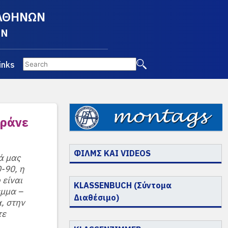
 ΑΘΗΝΩΝ
EN
inks
ωράνε
ΦΙΛΜΣ ΚΑΙ VIDEOS
ά μας
-90, η
 είναι
KLASSENBUCH (Σύντομα
έμμα –
Διαθέσιμο)
, στην
τε