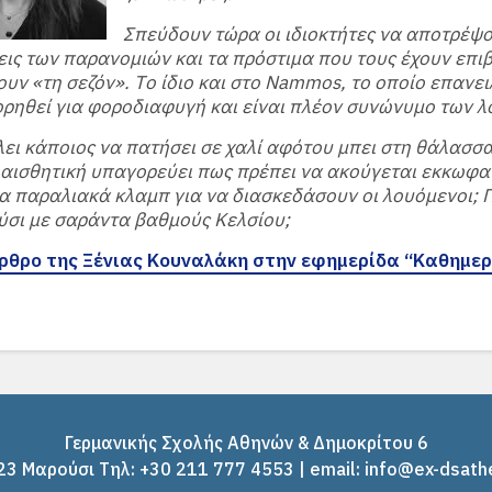
Σπεύδουν τώρα οι ιδιοκτήτες να αποτρέψο
ις των παρανομιών και τα πρόστιμα που τους έχουν επιβ
υν «τη σεζόν». Tο ίδιο και στο Nammos, το οποίο επανε
ορηθεί για φοροδιαφυγή και είναι πλέον συνώνυμο των λ
έλει κάποιος να πατήσει σε χαλί αφότου μπει στη θάλασσα
 αισθητική υπαγορεύει πως πρέπει να ακούγεται εκκωφα
α παραλιακά κλαμπ για να διασκεδάσουν οι λουόμενοι; Π
ύσι με σαράντα βαθμούς Κελσίου;
άρθρο της Ξένιας Κουναλάκη στην εφημερίδα “Καθημε
Γερμανικής Σχολής Αθηνών & Δημοκρίτου 6
3 Μαρούσι Tηλ: +30 211 777 4553 | email: info@ex-dsath