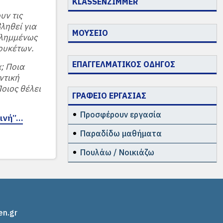
KLASSENZIMMER
υν τις
ληθεί για
ΜΟΥΣΕΙΟ
ιλημμένως
ουκέτων.
ΕΠΑΓΓΕΛΜΑΤΙΚΟΣ ΟΔΗΓΟΣ
; Ποια
ντική
οιος θέλει
ΓΡΑΦΕΙΟ ΕΡΓΑΣΙΑΣ
Προσφέρουν εργασία
ρινή”…
Παραδίδω μαθήματα
Πουλάω / Νοικιάζω
en.gr