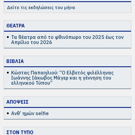
Δείτε τις εκδηλώσεις του μήνα
ΘΕΑΤΡΑ
Τα θέατρα από το φθινόπωρο του 2025 έως τον
Απρίλιο του 2026
ΒΙΒΛΙΑ
Κώστας Παπαηλιού: “Ο Ελβετός φιλέλληνας
Ιωάννης Ιάκωβος Μάγερ και η γέννηση του
ελληνικού Τύπου”
ΑΠΟΨΕΙΣ
Ανθ’ ημών selfie
ΣΤΟΝ ΤΥΠΟ