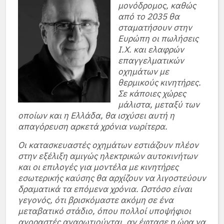
μονόδρομος, καθώς
από το 2035 θα
σταματήσουν στην
Ευρώπη οι πωλήσεις
Ι.Χ. και ελαφρών
επαγγελματικών
οχημάτων με
θερμικούς κινητήρες.
Σε κάποιες χώρες
μάλιστα, μεταξύ των
οποίων και η Ελλάδα, θα ισχύσει αυτή η
απαγόρευση αρκετά χρόνια νωρίτερα.
Οι κατασκευαστές οχημάτων εστιάζουν πλέον
στην εξέλιξη αμιγώς ηλεκτρικών αυτοκινήτων
και οι επιλογές για μοντέλα με κινητήρες
εσωτερικής καύσης θα αρχίζουν να λιγοστεύουν
δραματικά τα επόμενα χρόνια. Ωστόσο είναι
γεγονός, ότι βρισκόμαστε ακόμη σε ένα
μεταβατικό στάδιο, όπου πολλοί υποψήφιοι
αγοραστές αναρωτιούνται, αν έφτασε η ώρα να