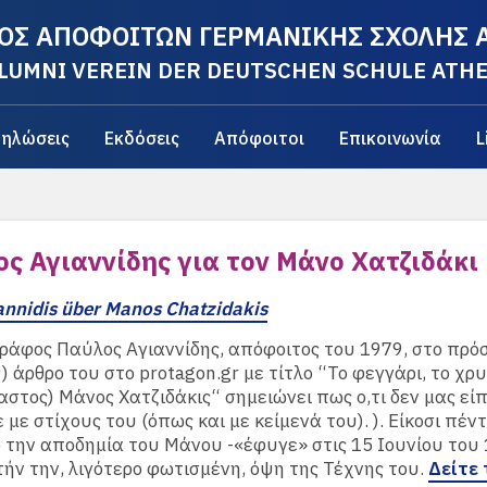
ΟΣ ΑΠΟΦΟΙΤΩΝ ΓΕΡΜΑΝΙΚΗΣ ΣΧΟΛΗΣ
LUMNI VEREIN DER DEUTSCHEN SCHULE ATH
ηλώσεις
Εκδόσεις
Απόφοιτοι
Επικοινωνία
L
ς Αγιαννίδης για τον Μάνο Χατζιδάκι
annidis über Manos Chatzidakis
ράφος Παύλος Αγιαννίδης, απόφοιτος του 1979, στο πρ
) άρθρο του στο protagon.gr με τίτλο “Το φεγγάρι, το χ
χαστος) Μάνος Χατζιδάκις“ σημειώνει πως ο,τι δεν μας είπ
 με στίχους του (όπως και με κείμενά του). ). Είκοσι πέν
 την αποδημία του Μάνου -«έφυγε» στις 15 Ιουνίου του 
τήν την, λιγότερο φωτισμένη, όψη της Τέχνης του.
Δείτε