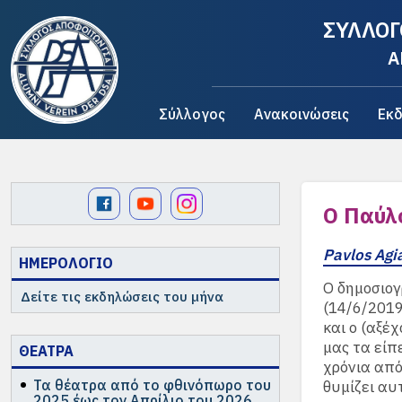
ΣΥΛΛΟΓ
A
Σύλλογος
Ανακοινώσεις
Εκδ
Ο Παύλο
Pavlos Agi
ΗΜΕΡΟΛΟΓΙΟ
Ο δημοσιογ
Δείτε τις εκδηλώσεις του μήνα
(14/6/2019
και ο (αξέ
μας τα είπε
ΘΕΑΤΡΑ
χρόνια από
Τα θέατρα από το φθινόπωρο του
θυμίζει αυ
2025 έως τον Απρίλιο του 2026