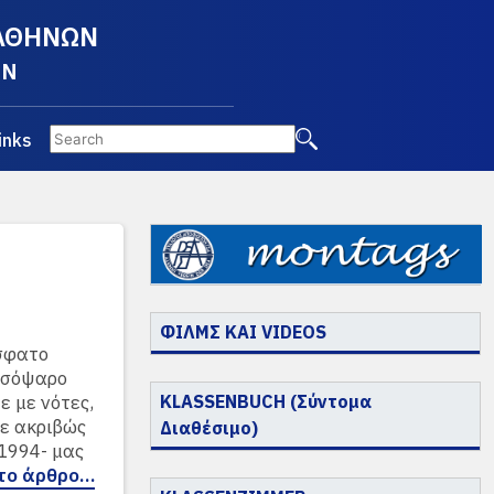
 ΑΘΗΝΩΝ
EN
inks
ΦΙΛΜΣ ΚΑΙ VIDEOS
όσφατο
ρυσόψαρο
ε με νότες,
KLASSENBUCH (Σύντομα
τε ακριβώς
Διαθέσιμο)
1994- μας
 το άρθρο…