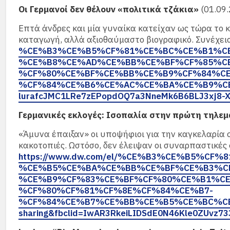
Οι Γερμανοί δεν θέλουν «πολιτικά τζάκια»
(01.09.
Επτά άνδρες και μία γυναίκα κατείχαν ως τώρα το 
καταγωγή, αλλά αξιοθαύμαστο βιογραφικό. Συνέχει
%CE%B3%CE%B5%CF%81%CE%BC%CE%B1%C
%CE%B8%CE%AD%CE%BB%CE%BF%CF%85%C
%CF%80%CE%BF%CE%BB%CE%B9%CF%84%C
%CF%84%CE%B6%CE%AC%CE%BA%CE%B9%CE%B1/a
lurafcJMC1LRe7zEPopdOQ7a3NneMk6B6BLJ3xj8-
Γερμανικές εκλογές: Ισοπαλία στην πρώτη τηλε
«Άμυνα έπαιξαν» οι υποψήφιοι για την καγκελαρία 
κακοτοπιές. Ωστόσο, δεν έλειψαν οι συναρπαστικές 
https://www.dw.com/el/%CE%B3%CE%B5%
%CE%B5%CE%BA%CE%BB%CE%BF%CE%B3%C
%CE%B9%CF%83%CE%BF%CF%80%CE%B1%CE
%CF%80%CF%81%CF%8E%CF%84%CE%B7-
%CF%84%CE%B7%CE%BB%CE%B5%CE%BC%CE%B1
sharing&fbclid=IwAR3RkeiLIDSdE0N46Kle0ZUvz