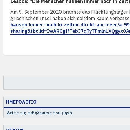
Lesbos: “Die Menschen hausen immer noch in Zelt
Am 9. September 2020 brannte das Flüchtlingslager 
griechischen Insel haben sich seitdem kaum verbesse
hausen-immer-noch-in-zelten-direkt-am-meer/a-
sharing&fbclid=IwAR0gIfTabJ7qTyTFmlnLXQgyx
ΗΜΕΡΟΛΟΓΙΟ
Δείτε τις εκδηλώσεις του μήνα