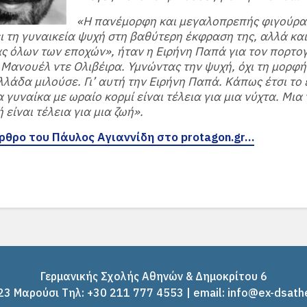
«Η πανέμορφη και μεγαλοπρεπής φιγούρα
 τη γυναικεία ψυχή στη βαθύτερη έκφραση της, αλλά και
ς όλων των εποχών», ήταν η Ειρήνη Παπά για τον πορτο
Μανουέλ ντε Ολιβέιρα. Υμνώντας την ψυχή, όχι τη μορφή τ
λλάδα μιλούσε. Γι’ αυτή την Ειρήνη Παπά. Κάπως έτσι το ε
α γυναίκα με ωραίο κορμί είναι τέλεια για μια νύχτα. Μια
 είναι τέλεια για μια ζωή».
άρθρο του Πάυλος Αγιαννίδη στο protagon.gr…
Γερμανικής Σχολής Αθηνών & Δημοκρίτου 6
3 Μαρούσι Tηλ: +30 211 777 4553 | email: info@ex-dsath