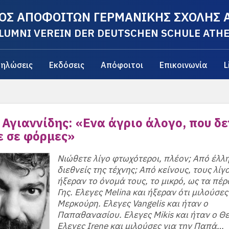
ΟΣ ΑΠΟΦΟΙΤΩΝ ΓΕΡΜΑΝΙΚΗΣ ΣΧΟΛΗΣ
LUMNI VEREIN DER DEUTSCHEN SCHULE ATH
ηλώσεις
Εκδόσεις
Απόφοιτοι
Επικοινωνία
L
Αγιαννίδης: «Ενα άγριο άλογο, που δε
ε σε φόρμες»
Νιώθετε λίγο φτωχότεροι, πλέον; Από έλλ
διεθνείς της τέχνης; Από κείνους, τους λίγ
ήξεραν το όνομά τους, το μικρό, ως τα πέρ
Γης. Ελεγες Melina και ήξεραν ότι μιλούσες
Μερκούρη. Ελεγες Vangelis και ήταν ο
Παπαθανασίου. Ελεγες Mikis και ήταν ο Θ
Ελεγες Irene και μιλούσες για την Παπά…