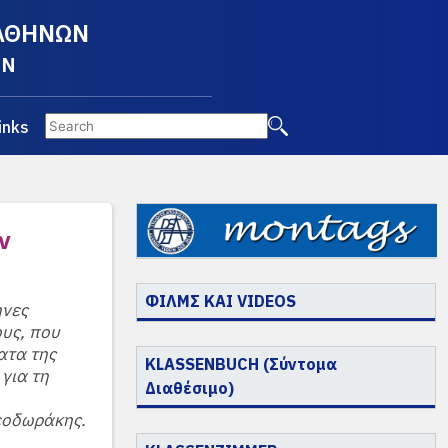
 ΑΘΗΝΩΝ
EN
inks
ν
ΦΙΛΜΣ ΚΑΙ VIDEOS
ηνες
ους, που
ατα της
KLASSENBUCH (Σύντομα
 για τη
Διαθέσιμο)
εοδωράκης.