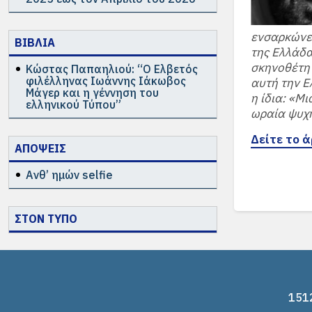
ενσαρκώνει
ΒΙΒΛΙΑ
της Ελλάδα
σκηνοθέτη 
Κώστας Παπαηλιού: “Ο Ελβετός
φιλέλληνας Ιωάννης Ιάκωβος
αυτή την Ε
Μάγερ και η γέννηση του
η ίδια: «Μι
ελληνικού Τύπου”
ωραία ψυχή
Δείτε το 
ΑΠΟΨΕΙΣ
Ανθ’ ημών selfie
ΣΤΟΝ ΤΥΠΟ
1512