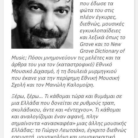
που έδωσε τα
φώτα του στις
πλέον έγκυρες,
διεθνώς, μουσικές
εγκυκλοπαίδειες
και λεξικά όπως το
Grove και το New
Grove Dictionary of
Music; Πόσοι μνημονεύουν τις μελέτες και τα
άρθρα του για τον (καταστροφικό) Εθνικό
Μουσικό Διχασμό, ή τη δουλειά μυρμηγκιού
που έκανε για την περίφημη Εθνική Μουσική
Σχολή και τον Μανώλη Καλομοίρη.
Ξέρω, ξέρω… Τι κάθομαι τώρα και θυμάμαι σε
μια Ελλάδα που δονείται σε ρυθμούς τραπ,
σκυλάδικου, άντε και «έντεχνου». Τι κάθομαι
και αναλογίζομαι έναν αφανή, πλην
σημαίνοντα «ανασκαφέα» μιας άλλης μουσικής
Ελλάδας: το Γιώργο Λεωτσάκο, έγκριτο διεθνώς
ερευνητή, μουσικολόγο και μουσικοκριτικό,