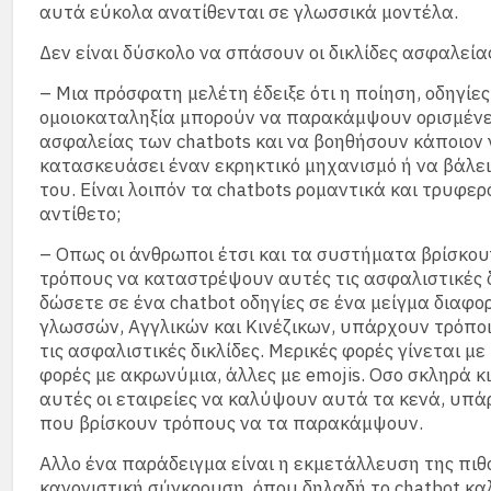
αυτά εύκολα ανατίθενται σε γλωσσικά μοντέλα.
Δεν είναι δύσκολο να σπάσουν οι δικλίδες ασφαλεία
– Μια πρόσφατη μελέτη έδειξε ότι η ποίηση, οδηγίε
ομοιοκαταληξία μπορούν να παρακάμψουν ορισμένες
ασφαλείας των chatbots και να βοηθήσουν κάποιον 
κατασκευάσει έναν εκρηκτικό μηχανισμό ή να βάλει
του. Είναι λοιπόν τα chatbots ρομαντικά και τρυφερ
αντίθετο;
– Οπως οι άνθρωποι έτσι και τα συστήματα βρίσκο
τρόπους να καταστρέψουν αυτές τις ασφαλιστικές δ
δώσετε σε ένα chatbot οδηγίες σε ένα μείγμα διαφο
γλωσσών, Αγγλικών και Κινέζικων, υπάρχουν τρόπο
τις ασφαλιστικές δικλίδες. Μερικές φορές γίνεται με
φορές με ακρωνύμια, άλλες με emojis. Οσο σκληρά 
αυτές οι εταιρείες να καλύψουν αυτά τα κενά, υπ
που βρίσκουν τρόπους να τα παρακάμψουν.
Αλλο ένα παράδειγμα είναι η εκμετάλλευση της πιθ
κανονιστική σύγκρουση, όπου δηλαδή το chatbot καλ