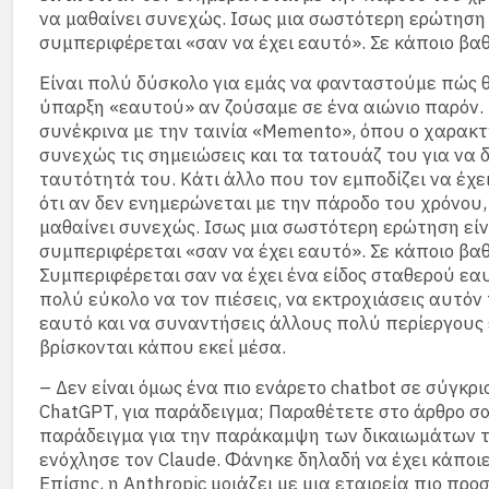
να μαθαίνει συνεχώς. Ισως μια σωστότερη ερώτηση 
συμπεριφέρεται «σαν να έχει εαυτό». Σε κάποιο βαθ
Είναι πολύ δύσκολο για εμάς να φανταστούμε πώς θ
ύπαρξη «εαυτού» αν ζούσαμε σε ένα αιώνιο παρόν. Γ
συνέκρινα με την ταινία «Memento», όπου ο χαρακτ
συνεχώς τις σημειώσεις και τα τατουάζ του για να δε
ταυτότητά του. Κάτι άλλο που τον εμποδίζει να έχε
ότι αν δεν ενημερώνεται με την πάροδο του χρόνου,
μαθαίνει συνεχώς. Ισως μια σωστότερη ερώτηση είν
συμπεριφέρεται «σαν να έχει εαυτό». Σε κάποιο βαθ
Συμπεριφέρεται σαν να έχει ένα είδος σταθερού εαυ
πολύ εύκολο να τον πιέσεις, να εκτροχιάσεις αυτόν
εαυτό και να συναντήσεις άλλους πολύ περίεργους
βρίσκονται κάπου εκεί μέσα.
– Δεν είναι όμως ένα πιο ενάρετο chatbot σε σύγκρι
ChatGPT, για παράδειγμα; Παραθέτετε στο άρθρο σ
παράδειγμα για την παράκαμψη των δικαιωμάτων 
ενόχλησε τον Claude. Φάνηκε δηλαδή να έχει κάποιες
Επίσης, η Anthropic μοιάζει με μια εταιρεία πιο πρ