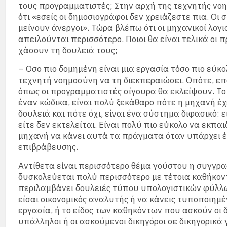
τους προγραμματιστές; Στην αρχή της τεχνητής νο
ότι «εσείς οι δημοσιογράφοι δεν χρειάζεστε πια. Οι
μείνουν άνεργοι». Τώρα βλέπω ότι οι μηχανικοί λογι
απειλούνται περισσότερο. Ποιοι θα είναι τελικά οι 
χάσουν τη δουλειά τους;
– Οσο πιο δομημένη είναι μια εργασία τόσο πιο εύκολ
τεχνητή νοημοσύνη να τη διεκπεραιώσει. Οπότε, ε
όπως οι προγραμματιστές σίγουρα θα εκλείψουν. Το
έναν κώδικα, είναι πολύ ξεκάθαρο πότε η μηχανή έχ
δουλειά και πότε όχι, είναι ένα σύστημα διφασικό: ε
είτε δεν εκτελείται. Είναι πολύ πιο εύκολο να εκπαι
μηχανή να κάνει αυτά τα πράγματα όταν υπάρχει 
επιβράβευσης.
Αντίθετα είναι περισσότερο θέμα γούστου η συγγρα
δυσκολεύεται πολύ περισσότερο με τέτοια καθήκον
περιλαμβάνει δουλειές τύπου υπολογιστικών φύλλω
είσαι οικονομικός αναλυτής ή να κάνεις τυποποιημέ
εργασία, ή το είδος των καθηκόντων που ασκούν οι δ
υπάλληλοι ή οι ασκούμενοι δικηγόροι σε δικηγορικά 