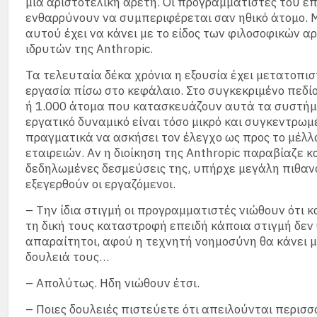
μια αριστοτελική αρετή. Οι προγραμματιστές του επ
ενθαρρύνουν να συμπεριφέρεται σαν ηθικό άτομο. 
αυτού έχει να κάνει με το είδος των φιλοσοφικών α
ιδρυτών της Anthropic.
Τα τελευταία δέκα χρόνια η εξουσία έχει μετατοπισ
εργασία πίσω στο κεφάλαιο. Στο συγκεκριμένο πεδίο
ή 1.000 άτομα που κατασκευάζουν αυτά τα συστήμ
εργατικό δυναμικό είναι τόσο μικρό και συγκεντρωμ
πραγματικά να ασκήσει τον έλεγχο ως προς το μέλ
εταιρειών. Αν η διοίκηση της Anthropic παραβίαζε 
δεδηλωμένες δεσμεύσεις της, υπήρχε μεγάλη πιθαν
εξεγερθούν οι εργαζόμενοι.
– Την ίδια στιγμή οι προγραμματιστές νιώθουν ότι
τη δική τους καταστροφή επειδή κάποια στιγμή δεν 
απαραίτητοι, αφού η τεχνητή νοημοσύνη θα κάνει μ
δουλειά τους…
– Απολύτως. Ηδη νιώθουν έτσι.
– Ποιες δουλειές πιστεύετε ότι απειλούνται περισσ