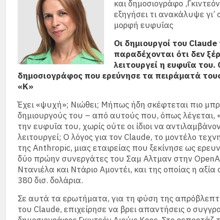
και δημοσιογράφο ,Γκιντεόν
εξηγήσει τι ανακάλυψε γι’ 
μορφή ευφυΐας
Οι δημιουργοί του Claude
παραδέχονται ότι δεν ξέ
λειτουργεί η ευφυΐα του. 
δημοσιογράφος που ερεύνησε τα πειράματά τους
«Κ»
Έχει «ψυχή»; Νιώθει; Μήπως ήδη σκέφτεται πιο μπ
δημιουργούς του – από αυτούς που, όπως λέγεται, 
την ευφυΐα του, χωρίς ούτε οι ίδιοι να αντιλαμβάν
λειτουργεί; Ο λόγος για τον Claude, το μοντέλο τεχ
της Anthropic, μιας εταιρείας που ξεκίνησε ως ερευ
δύο πρώην συνεργάτες του Σαμ Αλτμαν στην OpenAI
Ντανιέλα και Ντάριο Αμοντέι, και της οποίας η αξία 
380 δισ. δολάρια.
Σε αυτά τα ερωτήματα, για τη φύση της απρόβλεπ
του Claude, επιχείρησε να βρει απαντήσεις ο συγγρ