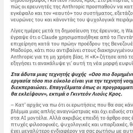
δημοσιογράφος Γκιντεόν Λιούις Κρος. Στο ρεπορτάζ 
πώς οι ερευνητές της Anthropic προσπαθούν να κα
εγκέφαλο και τον «εαυτό» του συστήματος, εξετάζο
νευρώνες του και κάνοντάς του ψυχολογικά πειράμ
Λίγες ημέρες μετά τη δημοσίευση της έρευνας, η Wal
έγραψε ότι ο Claude χρησιμοποιήθηκε από το Πεντ
επιχείρηση κατά του πρώην προέδρου της Βενεζουέ
Μαδούρο, κάτι που αντιβαίνει στους διακηρυγμένου
Anthropic για τη μη χρήση βίας. Η «Κ» ζήτησε από τ
εξηγήσει τι ανακάλυψε γι’ αυτή τη νέα μορφή ευφυΐ
Στα άδυτα μιας τεχνητής ψυχής «Οσο πιο δομημένη
εργασία τόσο πιο εύκολο είναι για την τεχνητή νοη
διεκπεραιώσει. Επαγγέλματα όπως οι προγραμματ
θα εκλείψουν», εκτιμά ο Γκιντεόν Λιούις Κρος.
– Κατ’ αρχάς να πω ότι οι ερωτήσεις που θα σας κάν
βλέμμα μιας απλής αναγνώστριας και όχι ειδικής στ
στα ΑΙ μοντέλα. Αλλά ακριβώς επειδή το άρθρο σας 
πτυχές φιλοσοφικές, ψυχολογικές και υπαρξιακές, θ
έχει μεγαλύτερο ενδιαφέρον να σας ρωτήσω με αυτή