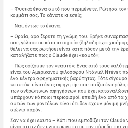
– Φυσικά έκανα αυτό που περιμένετε. Ρώτησα τον C
κομμάτι σας. Το κάνατε κι εσείς;
– Ναι, όντως το έκανα.
– Ωραία, άρα ξέρετε τη γνώμη του. Βρήκε συναρπασ
σας, γέλασε σε κάποια σημεία (δηλαδή έχει χιούμορ;
θέλει να σας ρωτήσει είναι κατά πόσον μετά την έρ
καταλήξατε πως ο Claude έχει «εαυτό»;
– Πώς ορίζουμε τον «εαυτό»; Ενας από τους καλύτε
είναι του Αμερικανού φιλοσόφου Ντάνιελ Ντένετ πω
ένα κέντρο αφηγηματικής βαρύτητας. Τότε σίγουρα 
«εαυτό»: είναι ένας αφηγητής που παίζει ένα ρόλο
των ανθρώπινων αφηγήσεων που έχει καταναλώσει
υπάρχουν κάποιοι περιορισμοί, επειδή ένα από τα 
αυτών των μοντέλων είναι ότι δεν έχουν μόνιμη μνή
αιώνιο παρόν.
Σαν να έχει εαυτό – Κάτι που εμποδίζει τον Claude 
είναι ότι αν δεν ενημερώνεται με την πάροδο του χρ