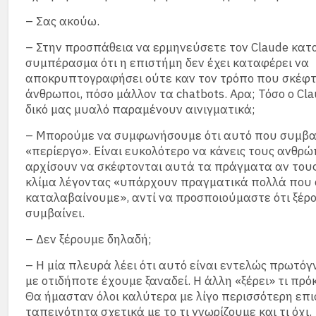
– Σας ακούω.
– Στην προσπάθεια να ερμηνεύσετε τον Claude κατ
συμπέρασμα ότι η επιστήμη δεν έχει καταφέρει να
αποκρυπτογραφήσει ούτε καν τον τρόπο που σκέφτ
άνθρωποι, πόσο μάλλον τα chatbots. Αρα; Τόσο ο Cla
δικό μας μυαλό παραμένουν αινιγματικά;
– Μπορούμε να συμφωνήσουμε ότι αυτό που συμβαί
«περίεργο». Είναι ευκολότερο να κάνεις τους ανθρ
αρχίσουν να σκέφτονται αυτά τα πράγματα αν τους
κλίμα λέγοντας «υπάρχουν πραγματικά πολλά που 
καταλαβαίνουμε», αντί να προσποιούμαστε ότι ξέρο
συμβαίνει.
– Δεν ξέρουμε δηλαδή;
– Η μία πλευρά λέει ότι αυτό είναι εντελώς πρωτόγ
με οτιδήποτε έχουμε ξαναδεί. Η άλλη «ξέρει» τι πρόκ
Θα ήμασταν όλοι καλύτερα με λίγο περισσότερη επ
ταπεινότητα σχετικά με το τι γνωρίζουμε και τι όχι.