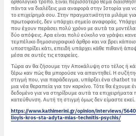
ορθολογικό τρόπο. Είναι περισσότερο θέμα διαίσθησ
πάντα να διαλέξεις μια αναφορά στην Ιστορία για ν
το επιχείρημά σου. Στην πραγματικότητα μιλάμε για
πρωτοφανές, δεν υπάρχει σημείο αναφοράς. Υπάρχ
που έχουν περάσει πολύ χρόνο με αυτά τα μοντέλα κ
δύο απόψεις. Αρα είναι πολύ εύκολο να γράψει κανε
τεμπέλικο δημοσιογραφικό άρθρο και να βρει κάποι
υποστηρίξει κάτι, επειδή υπάρχει κάθε πιθανή άπο
μέσα σε αυτές τις εταιρείες.
Τώρα αν θα ζήσουμε την Αποκάλυψη στο τέλος ή κάτ
ξέρω καν πώς θα μπορούσε να απαντηθεί. Η συζήτη
στιγμή που, για παράδειγμα, υπάρξει ένα chatbot το
μια νέα θεραπεία για τον καρκίνο. Τότε θα έχουμε 
δεδομένο για να στηρίξουμε αυτά τα επιχειρήματα π
κατεύθυνση. Αυτή τη στιγμή όμως δεν είμαστε εκεί.
https://www.kathimerini.gr/opinion/interviews/564
lioyis-kros-sta-adyta-mias-technitis-psychis/