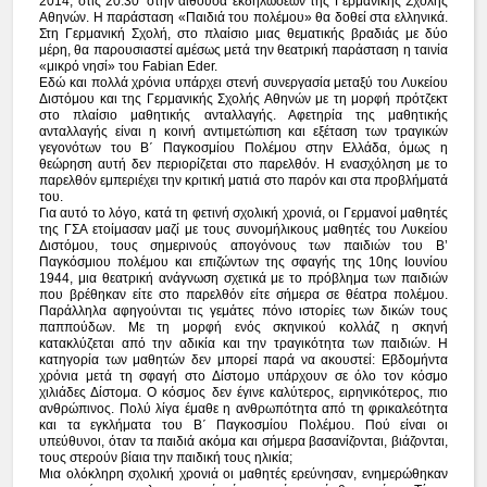
2014, στις 20.30′ στην αίθουσα εκδηλώσεων της Γερμανικής Σχολής
Αθηνών. Η παράσταση «Παιδιά του πολέμου» θα δοθεί στα ελληνικά.
Στη Γερμανική Σχολή, στο πλαίσιο μιας θεματικής βραδιάς με δύο
μέρη, θα παρουσιαστεί αμέσως μετά την θεατρική παράσταση η ταινία
«μικρό νησί» του Fabian Eder.
Εδώ και πολλά χρόνια υπάρχει στενή συνεργασία μεταξύ του Λυκείου
Διστόμου και της Γερμανικής Σχολής Αθηνών με τη μορφή πρότζεκτ
στο πλαίσιο μαθητικής ανταλλαγής. Αφετηρία της μαθητικής
ανταλλαγής είναι η κοινή αντιμετώπιση και εξέταση των τραγικών
γεγονότων του Β΄ Παγκοσμίου Πολέμου στην Ελλάδα, όμως η
θεώρηση αυτή δεν περιορίζεται στο παρελθόν. Η ενασχόληση με το
παρελθόν εμπεριέχει την κριτική ματιά στο παρόν και στα προβλήματά
του.
Για αυτό το λόγο, κατά τη φετινή σχολική χρονιά, οι Γερμανοί μαθητές
της ΓΣΑ ετοίμασαν μαζί με τους συνομήλικους μαθητές του Λυκείου
Διστόμου, τους σημερινούς απογόνους των παιδιών του Β’
Παγκόσμιου πολέμου και επιζώντων της σφαγής της 10ης Ιουνίου
1944, μια θεατρική ανάγνωση σχετικά με το πρόβλημα των παιδιών
που βρέθηκαν είτε στο παρελθόν είτε σήμερα σε θέατρα πολέμου.
Παράλληλα αφηγούνται τις γεμάτες πόνο ιστορίες των δικών τους
παππούδων. Με τη μορφή ενός σκηνικού κολλάζ η σκηνή
κατακλύζεται από την αδικία και την τραγικότητα των παιδιών. Η
κατηγορία των μαθητών δεν μπορεί παρά να ακουστεί: Εβδομήντα
χρόνια μετά τη σφαγή στο Δίστομο υπάρχουν σε όλο τον κόσμο
χιλιάδες Δίστομα. Ο κόσμος δεν έγινε καλύτερος, ειρηνικότερος, πιο
ανθρώπινος. Πολύ λίγα έμαθε η ανθρωπότητα από τη φρικαλεότητα
και τα εγκλήματα του Β΄ Παγκοσμίου Πολέμου. Πού είναι οι
υπεύθυνοι, όταν τα παιδιά ακόμα και σήμερα βασανίζονται, βιάζονται,
τους στερούν βίαια την παιδική τους ηλικία;
Μια ολόκληρη σχολική χρονιά οι μαθητές ερεύνησαν, ενημερώθηκαν