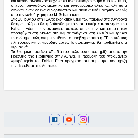
και συγκέντρωσαν λογοτεχνικά κείμενα, επίκαιρα άρθρα από τον Τύπο,
στίχους τραγουδιών, εικαστικό και φωτογραφικό υλικό και όλα αυτά
συνενώθηκαν σε ένα συναρπαστικό και συγκινητικό θεατρικό κολλάζ
υπό την καθοδήγηση του M. Scharnhorst.
Στις 18 Ιουνίου στη ΓΣΑ το εκρηκτικό θέμα των παιδιών στα σύγχρονα
θέατρα πολέμου θα εμβαθυνθεί με το ντοκιμαντέρ «μικρό νησί» του
Fabian Eder. Το ντοκιμαντέρ ασχολείται με την κατάσταση των
προσφύγων στη Μάλτα, στη Λαμπεντούζα και στη Σικελία και ερευνά
το ερώτημα, πώς αντιμετωπίζουν το πρόβλημα αυτό η ΕΕ, ο ντόπιος
πληθυσμός και οι αρμόδιες αρχές. Το ντοκιμαντέρ θα προβληθεί στα
γερμανικά.
Το θεατρικό πρότζεκτ «Παιδιά του πολέμου» υποστηρίζεται από την
Πρεσβεία της Γερμανίας στην Αθήνα. Η προβολή του ντοκιμαντέρ
«μικρό νησί» του Fabian Eder πραγματοποιείται με την υποστήριξη
της Πρεσβείας της Αυστρίας.