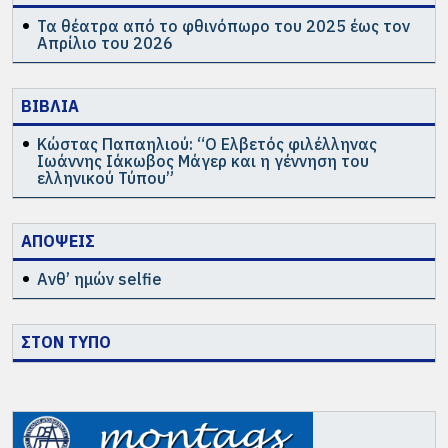
Τα θέατρα από το φθινόπωρο του 2025 έως τον
Απρίλιο του 2026
ΒΙΒΛΙΑ
Κώστας Παπαηλιού: “Ο Ελβετός φιλέλληνας
Ιωάννης Ιάκωβος Μάγερ και η γέννηση του
ελληνικού Τύπου”
ΑΠΟΨΕΙΣ
Ανθ’ ημών selfie
ΣΤΟΝ ΤΥΠΟ