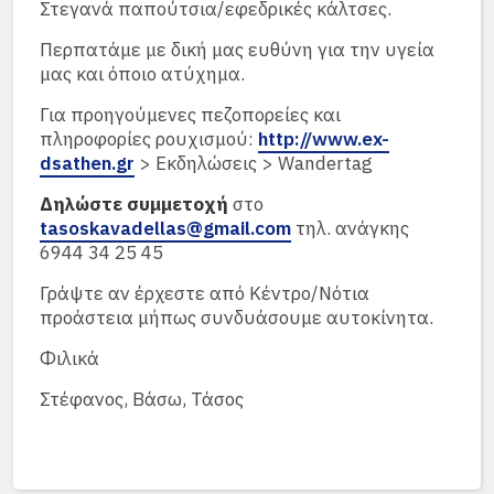
Στεγανά παπούτσια/εφεδρικές κάλτσες.
Περπατάμε με δική μας ευθύνη για την υγεία
μας και όποιο ατύχημα.
Για προηγούμενες πεζοπορείες και
πληροφορίες ρουχισμού:
http://www.ex-
dsathen.gr
> Εκδηλώσεις > Wandertag
Δηλώστε συμμετοχή
στο
tasoskavadellas@gmail.com
τηλ. ανάγκης
6944 34 25 45
Γράψτε αν έρχεστε από Κέντρο/Νότια
προάστεια μήπως συνδυάσουμε αυτοκίνητα.
Φιλικά
Στέφανος, Βάσω, Τάσος