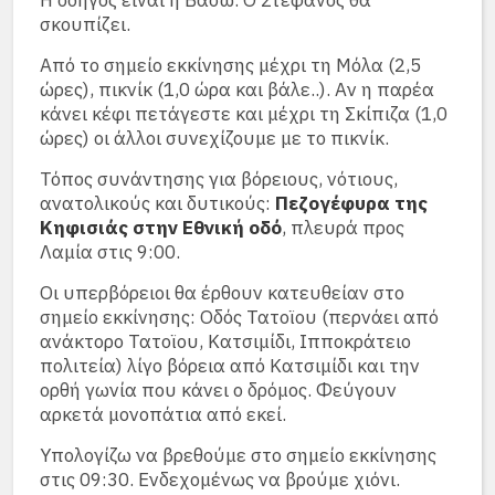
Η οδηγός είναι η Βάσω. Ο Στέφανος θα
σκουπίζει.
Από το σημείο εκκίνησης μέχρι τη Μόλα (2,5
ώρες), πικνίκ (1,0 ώρα και βάλε..). Αν η παρέα
κάνει κέφι πετάγεστε και μέχρι τη Σκίπιζα (1,0
ώρες) οι άλλοι συνεχίζουμε με το πικνίκ.
Τόπος συνάντησης για βόρειους, νότιους,
ανατολικούς και δυτικούς:
Πεζογέφυρα της
Κηφισιάς στην Εθνική οδό
, πλευρά προς
Λαμία στις 9:00.
Οι υπερβόρειοι θα έρθουν κατευθείαν στο
σημείο εκκίνησης: Οδός Τατοϊου (περνάει από
ανάκτορο Τατοϊου, Κατσιμίδι, Ιπποκράτειο
πολιτεία) λίγο βόρεια από Κατσιμίδι και την
ορθή γωνία που κάνει ο δρόμος. Φεύγουν
αρκετά μονοπάτια από εκεί.
Υπολογίζω να βρεθούμε στο σημείο εκκίνησης
στις 09:30. Ενδεχομένως να βρούμε χιόνι.