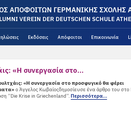
ΟΣ ΑΠΟΦΟΙΤΩΝ ΓΕΡΜΑΝΙΚΗΣ ΣΧΟΛΗΣ
LUMNI VEREIN DER DEUTSCHEN SCHULE ATH
ηλώσεις
Εκδόσεις
Απόφοιτοι
Επικοινωνία
L
άις: «Η συνεργασία στο…
ουλτχάις: «Η συνεργασία στο προσφυγικό θα φέρει
ματα»
ο Άγγελος Κωβαίοςδημοσίευσε ένα άρθρο του στο
ση “Die Krise in Griechenland”.
Περισσότερα…