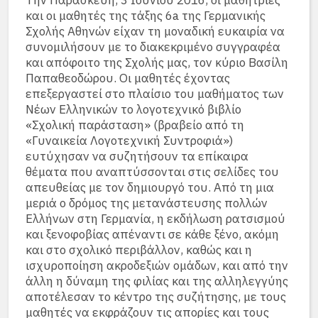
Την Παρασκευή, 3 Ιουνίου 2016, οι μαθήτριες
και οι μαθητές της τάξης 6a της Γερμανικής
Σχολής Αθηνών είχαν τη μοναδική ευκαιρία να
συνομιλήσουν με το διακεκριμένο συγγραφέα
και απόφοιτο της Σχολής μας, τον κύριο Βασίλη
Παπαθεοδώρου. Οι μαθητές έχοντας
επεξεργαστεί στο πλαίσιο του μαθήματος των
Νέων Ελληνικών το λογοτεχνικό βιβλίο
«Σχολική παράσταση» (βραβείο από τη
«Γυναικεία Λογοτεχνική Συντροφιά»)
ευτύχησαν να συζητήσουν τα επίκαιρα
θέματα που αναπτύσσονται στις σελίδες του
απευθείας με τον δημιουργό του. Από τη μια
μεριά ο δρόμος της μετανάστευσης πολλών
Ελλήνων στη Γερμανία, η εκδήλωση ρατσισμού
και ξενοφοβίας απέναντι σε κάθε ξένο, ακόμη
και στο σχολικό περιβάλλον, καθώς και η
ισχυροποίηση ακροδεξιών ομάδων, και από την
άλλη η δύναμη της φιλίας και της αλληλεγγύης
αποτέλεσαν το κέντρο της συζήτησης, με τους
μαθητές να εκφράζουν τις απορίες και τους