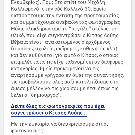
Ελευθερίας). Που; Στο σπίτι του Μιχάλη
Καλλιφρονά, στην οδό Καλλιγά 30. Εμείς
εισπράττουμε την ένταση της προετοιμασίας
και συμμετέχουμε ανεβάζοντας φωτογραφίες.
Μόλις ολοκληρώσαμε το “μεγάλο” σκέλος, το
υλικό, που είχε συγκεντρώσει ο Κίτσος Λούης.
Βέβαια είναι “ανακατωμένος ο ερχόμενος”
(reunions, σχολείο, εκδρομές, καθηγητές κλπ)
και δεν ευθύνεται γιά αυτό ο Κίτσος, ο οποίος
επιμελέστατα τις είχε ταξινομήσει σε διάφορες
κατηγορίες. Εμείς προκειμένου να τις
αναρτήσουμε γρήγορα εν όψει της συνάντησης,
τις προβάλλουμε όλες μαζί και ελπίζουμε στο
άμεσο μέλλον να τις χωρίσουμε έτσι όπως τις
θέλει ο “δημιουργός”.
Δείτε όλες τις φωτογραφίες που έχει
συγνετρώσει ο Κίτσος Λούης…
Με την ευκαιρία να διευκρινίσουμε ότι οι
φωτογραφίες: