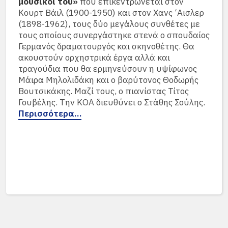
μουσικοί του»
που επικεντρώνεται στον
Κουρτ Βάιλ (1900-1950) και στον Χανς ‘Αισλερ
(1898-1962), τους δύο μεγάλους συνθέτες με
τους οποίους συνεργάστηκε στενά ο σπουδαίος
Γερμανός δραματουργός και σκηνοθέτης. Θα
ακουστούν ορχηστρικά έργα αλλά και
τραγούδια που θα ερμηνεύσουν η υψίφωνος
Μάιρα Μηλολιδάκη και ο βαρύτονος Θοδωρής
Βουτσικάκης. Μαζί τους, ο πιανίστας Τίτος
Γουβέλης. Την ΚΟΑ διευθύνει ο Στάθης Σούλης.
Περισσότερα…