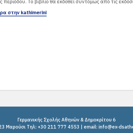
ς περιόδου. Το βιβλίο θα εκδοθεί συντόμως από τις εκδόσε
α στην kathimerini
Γερμανικής Σχολής Αθηνών & Δημοκρίτου 6
3 Μαρούσι Tηλ: +30 211 777 4553 | email: info@ex-dsath