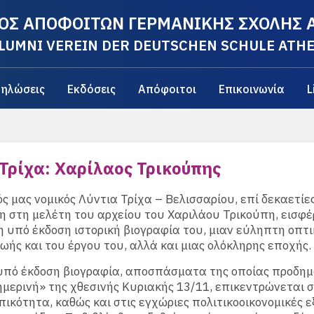
ΟΣ ΑΠΟΦΟΙΤΩΝ ΓΕΡΜΑΝΙΚΗΣ ΣΧΟΛΗΣ
LUMNI VEREIN DER DEUTSCHEN SCHULE ATH
ηλώσεις
Εκδόσεις
Απόφοιτοι
Επικοινωνία
L
 Τρίχα: Χαρίλαος Τρικούπης
ς μας νομικός Λύντια Τρίχα – Βελισσαρίου, επί δεκαετίε
 στη μελέτη του αρχείου του Χαριλάου Τρικούπη, εισφέρ
 υπό έκδοση ιστορική βιογραφία του, μιαν εύληπτη οπτι
ζωής και του έργου του, αλλά και μιας ολόκληρης εποχής.
υπό έκδοση βιογραφία, αποσπάσματα της οποίας προδημ
μερινή» της χθεσινής Κυριακής 13/11, επικεντρώνεται σ
ικότητα, καθώς και στις εγχώριες πολιτικοοικονομικές εξ