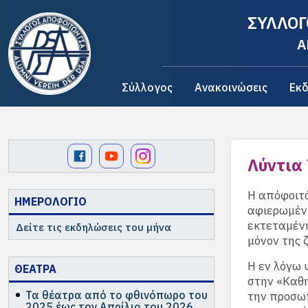
ΣΥΛΛΟΓ
A
Σύλλογος
Ανακοινώσεις
Εκδ
Λύντια
Η απόφοιτό
ΗΜΕΡΟΛΟΓΙΟ
αφιερωμένη
εκτεταμένη
Δείτε τις εκδηλώσεις του μήνα
μόνον της 
Η εν λόγω 
ΘΕΑΤΡΑ
στην «Καθη
Τα θέατρα από το φθινόπωρο του
την προσωπ
2025 έως τον Απρίλιο του 2026