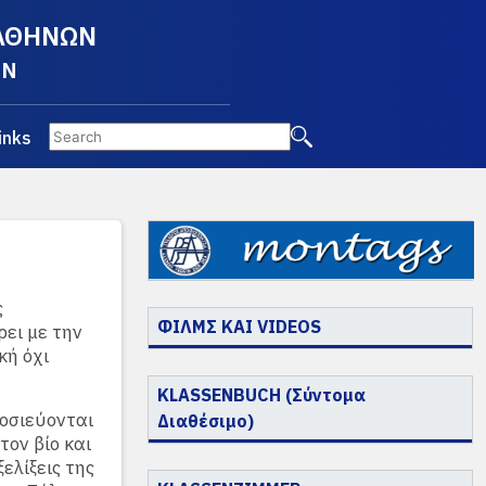
 ΑΘΗΝΩΝ
EN
inks
ς
ΦΙΛΜΣ ΚΑΙ VIDEOS
ει με την
κή όχι
KLASSENBUCH (Σύντομα
οσιεύονται
Διαθέσιμο)
τον βίο και
ελίξεις της