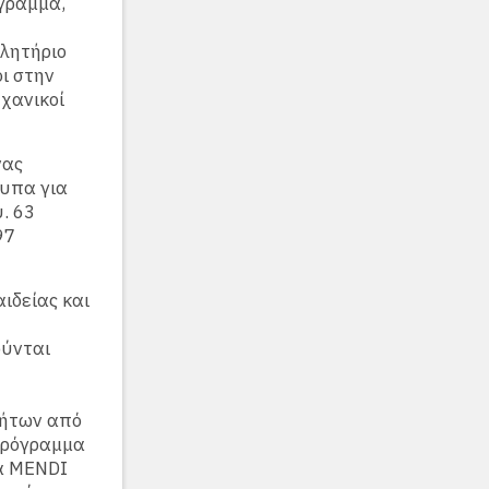
γραμμα,
ελητήριο
ι στην
χανικοί
νας
τυπα για
. 63
97
ιδείας και
ούνται
τήτων από
 πρόγραμμα
α MENDI