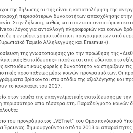
όχοι της δήλωσης αυτής είναι η καταπολέμηση της ανεργ
η παροχή περισσότερων δυνατοτήτων απασχόλησης στην
μανία. Στην δήλωση, καθώς και στον επισυναπτόμενο κα
ίνεται λόγος για ανταλλαγή πληροφοριών και κοινών δρ
αι δε η εν μέρει χρηματοδότηση προγραμμάτων από ευ
Ευρωπαϊκό Ταμείο Αλληλεγγύης και Erasmus+).
οσίευση της γνωστοποίησης για την προώθηση της «Διε
λματικής Εκπαίδευσης» παρέχεται από εδώ και στο εξής
ς εκπαιδευτικούς φορείς η δυνατότητα να στηρίξουν τις
στικές προσπάθειες μέσω κοινών προγραμμάτων. Οι προ
γράμματα βρίσκονται στο στάδιο της αξιολόγησης και π
ουν το καλοκαίρι του 2017.
ία στον τομέα της επαγγελματικής εκπαίδευσης με την
η περισσότερα από τέσσερα έτη. Παραδείγματα κοινών 
κόλουθα:
σιο του προγράμματος „VETnet” του Ομοσπονδιακού Υπ
αι Έρευνας, δημιουργούνται από το 2013 οι απαραίτητες 