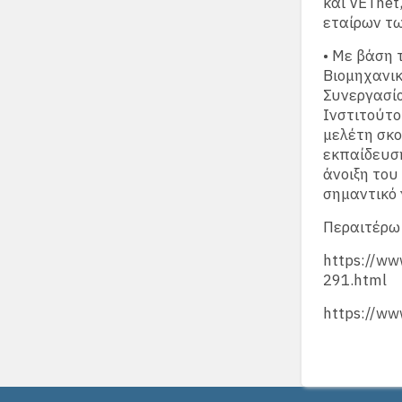
και VETnet
εταίρων τ
• Με βάση 
Βιομηχανικ
Συνεργασί
Ινστιτούτο
μελέτη σκο
εκπαίδευση
άνοιξη του
σημαντικό 
Περαιτέρω
https://ww
291.html
https://w