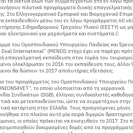
αι τα δίκτυα όλων των συμμετεχόντων στο εν λόγω πρό
κινήσουν πιλοτικά προγράμματα δυικής επαγγελματικής
ς. Στο Ελληνογερμανικό Εμπορικό και Βιομηχανικό Επιμ
να εκπαιδευθούν μέσω του εν λόγω προγράμματος 60 νέο
ντήρησης Σιδηροδρομικού Τροχαίου Υλικού (ΕΕΣΤΥ) ως μη
αι ηλεκτρονικοί για μηχανήματα και συστήματα.
αμμα του Ομοσπονδιακού Υπουργείου Παιδείας και Έρευ
 Dual International” (MENDI) στόχο έχει να παρέχει πρό
κή επαγγελματική εκπαίδευση στον τομέα του τουρισμού
ενοι ολοκλήρωσαν το 2016 την εκπαίδευση τους, άλλοι 
ενοι θα δώσουν το 2017 απολυτήριες εξετάσεις.
σιο του προγράμματος του Ομοσπονδιακού Υπουργείου Πα
NIONS4VET”, το οποίο υλοποιείται από τη γερμανική
δία Συνδικάτων (DGB), έλληνες συνδικαλιστές καθοδηγ
τικά και μετεκπαιδεύονται, ώστε να συμμετέχουν στην
ική κατάρτιση στην Ελλάδα. Τους προηγούμενες μήνες
ιήθηκε στο πλαίσιο αυτό μία σειρά διμερών δραστηριο
μονες, οι οποίες πρόκειται να ενισχυθούν το 2017. Στο
ρησιμοποιηθούν δοκιμασμένες δομές από τα προγράμματ