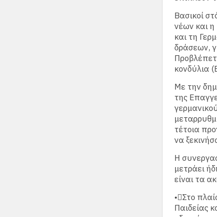
Βασικοί στ
νέων και 
και τη Γερ
δράσεων, γ
Προβλέπετ
κονδύλια (
Με την δημ
της Επαγγε
γερμανικού
μεταρρυθμι
τέτοια προ
να ξεκινήσ
Η συνεργασ
μετράει ήδ
είναι τα α
•Στο πλαί
Παιδείας κ