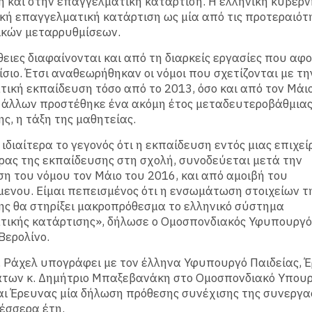
 και στην επαγγελματική κατάρτιση. Η ελληνική κυβέρ
κή επαγγελματική κατάρτιση ως μία από τις προτεραιότ
ικών μεταρρυθμίσεων.
ειες διαφαίνονται και από τη διαρκείς εργασίες που αφ
ίσιο. Έτσι αναθεωρήθηκαν οι νόμοι που σχετίζονται με τη
ική εκπαίδευση τόσο από το 2013, όσο και από τον Μάι
ύ άλλων προστέθηκε ένα ακόμη έτος μεταδευτεροβάθμια
ς, η τάξη της μαθητείας.
 ιδιαίτερα το γεγονός ότι η εκπαίδευση εντός μιας επιχεί
ρας της εκπαίδευσης στη σχολή, συνοδεύεται μετά την
η του νόμου τον Μάιο του 2016, και από αμοιβή του
ενου. Είμαι πεπεισμένος ότι η ενσωμάτωση στοιχείων τ
ς θα στηρίξει μακροπρόθεσμα το ελληνικό σύστημα
ικής κατάρτισης», δήλωσε ο Ομοσπονδιακός Υφυπουργός
Βερολίνο.
. Ράχελ υπογράφει με τον έλληνα Υφυπουργό Παιδείας, Έ
των κ. Δημήτριο Μπαξεβανάκη στο Ομοσπονδιακό Υπουρ
αι Έρευνας μία δήλωση πρόθεσης συνέχισης της συνεργα
έσσερα έτη.