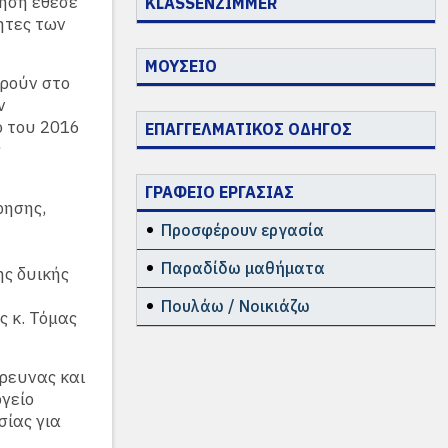
νηση έθεσε
KLASSENZIMMER
ητες των
ΜΟΥΣΕΙΟ
ορούν στο
ν
ο του 2016
ΕΠΑΓΓΕΛΜΑΤΙΚΟΣ ΟΔΗΓΟΣ
ς
ΓΡΑΦΕΙΟ ΕΡΓΑΣΙΑΣ
ρησης,
Προσφέρουν εργασία
Παραδίδω μαθήματα
ης δυικής
Πουλάω / Νοικιάζω
 κ. Τόμας
ρευνας και
γείο
σίας για