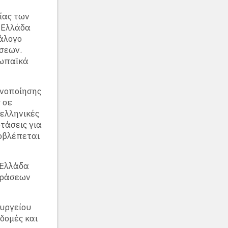
ίας των
 Ελλάδα
τάλογο
άσεων.
ρωπαϊκά
θνοποίησης
 σε
 ελληνικές
τάσεις για
ροβλέπεται
 Ελλάδα
δράσεων
ουργείου
δομές και