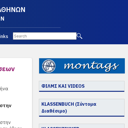
 ΑΘΗΝΩΝ
EN
inks
σεων
ΦΙΛΜΣ ΚΑΙ VIDEOS
θήνα
KLASSENBUCH (Σύντομα
 στην
Διαθέσιμο)
 στην