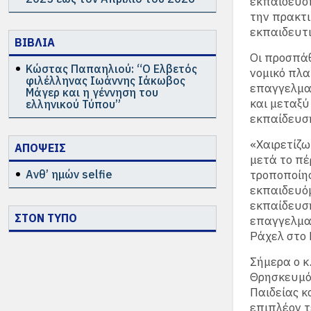
εκπαίδευση
την πρακτι
εκπαιδευτ
ΒΙΒΛΙΑ
Οι προσπάθ
Κώστας Παπαηλιού: “Ο Ελβετός
νομικό πλα
φιλέλληνας Ιωάννης Ιάκωβος
επαγγελματ
Μάγερ και η γέννηση του
και μεταξ
ελληνικού Τύπου”
εκπαίδευση
«Χαιρετίζω
ΑΠΟΨΕΙΣ
μετά το πέ
Ανθ’ ημών selfie
τροποποίησ
εκπαιδευόμ
εκπαίδευση
ΣΤΟΝ ΤΥΠΟ
επαγγελματ
Ράχελ στο 
Σήμερα ο κ
Θρησκευμά
Παιδείας κ
επιπλέον τ