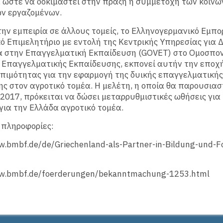
, ώστε να δοκιμαστεί στην πράξη η συμμετοχή των κοινω
ων εργαζομένων.
την εμπειρία σε άλλους τομείς, το Ελληνογερμανικό Εμπο
ό Επιμελητήριο με εντολή της Κεντρικής Υπηρεσίας για 
α στην Επαγγελματική Εκπαίδευση (GOVET) στο Ομοσπο
 Επαγγελματικής Εκπαίδευσης, εκπονεί αυτήν την εποχή
πιμότητας για την εφαρμογή της δυικής επαγγελματικής
ς στον αγροτικό τομέα. Η μελέτη, η οποία θα παρουσιασ
 2017, πρόκειται να δώσει μεταρρυθμιστικές ωθήσεις για
για την Ελλάδα αγροτικό τομέα.
 πληροφορίες:
w.bmbf.de/de/Griechenland-als-Partner-in-Bildung-und-F
ww.bmbf.de/foerderungen/bekanntmachung-1253.html