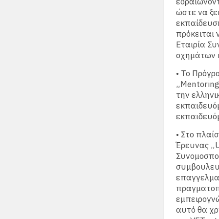
εδραιώνοντ
ώστε να ξε
εκπαίδευση
πρόκειται 
Εταιρία Συ
οχημάτων κ
• Το Πρόγρ
„Mentoring
την ελληνι
εκπαιδευόμ
εκπαιδευόμ
• Στο πλαί
Έρευνας „U
Συνομοσπον
συμβουλευ
επαγγελματ
πραγματοπο
εμπειρογνώ
αυτό θα χ