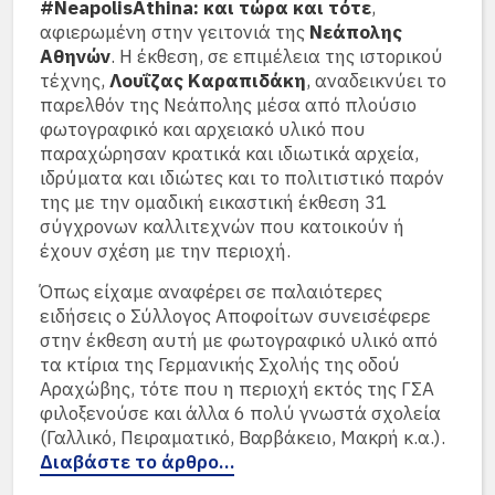
#NeapolisAthina: και τώρα και τότε
,
αφιερωμένη στην γειτονιά της
Νεάπολης
Αθηνών
. Η έκθεση, σε επιμέλεια της ιστορικού
τέχνης,
Λουΐζας Καραπιδάκη
, αναδεικνύει το
παρελθόν της Νεάπολης μέσα από πλούσιο
φωτογραφικό και αρχειακό υλικό που
παραχώρησαν κρατικά και ιδιωτικά αρχεία,
ιδρύματα και ιδιώτες και το πολιτιστικό παρόν
της με την ομαδική εικαστική έκθεση 31
σύγχρονων καλλιτεχνών που κατοικούν ή
έχουν σχέση με την περιοχή.
Όπως είχαμε αναφέρει σε παλαιότερες
ειδήσεις ο Σύλλογος Αποφοίτων συνεισέφερε
στην έκθεση αυτή με φωτογραφικό υλικό από
τα κτίρια της Γερμανικής Σχολής της οδού
Αραχώβης, τότε που η περιοχή εκτός της ΓΣΑ
φιλοξενούσε και άλλα 6 πολύ γνωστά σχολεία
(Γαλλικό, Πειραματικό, Βαρβάκειο, Μακρή κ.α.).
Διαβάστε το άρθρο…