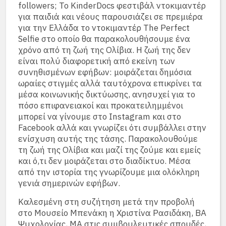
followers; Το KinderDocs φεστιβάλ ντοκιμαντέρ
για παιδιά και νέους παρουσιάζει σε πρεμιέρα
για την Ελλάδα το ντοκιμαντέρ The Perfect
Selfie στο οποίο θα παρακολουθήσουμε ένα
χρόνο από τη ζωή της Ολίβια. Η ζωή της δεν
είναι πολύ διαφορετική από εκείνη των
συνηθισμένων εφήβων: μοιράζεται δημόσια
ωραίες στιγμές αλλά ταυτόχρονα επικρίνει τα
μέσα κοινωνικής δικτύωσης, ανησυχεί για το
πόσο επιφανειακοί και προκατειλημμένοι
μπορεί να γίνουμε στο Instagram και στο
Facebook αλλά και γνωρίζει ότι συμβάλλει στην
ενίσχυση αυτής της τάσης. Παρακολουθούμε
τη ζωή της Ολίβια και μαζί της ζούμε και εμείς
και ό,τι δεν μοιράζεται στο διαδίκτυο. Μέσα
από την ιστορία της γνωρίζουμε μια ολόκληρη
γενιά σημερινών εφήβων.
Καλεσμένη στη συζήτηση μετά την προβολή
στο Μουσείο Μπενάκη η Χριστίνα Ρασιδάκη, ΒΑ
Ψυχολογίας, MA στις συμβουλευτικές σπουδές,