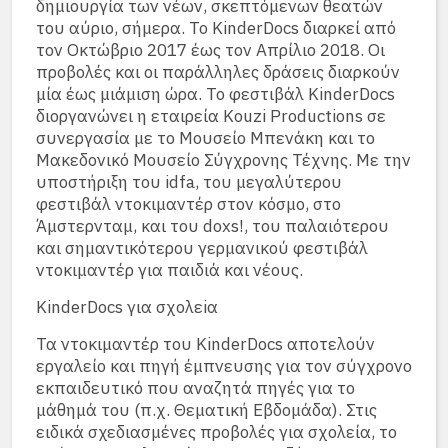
δημιουργία των νέων, σκεπτόμενων θεατών
του αύριο, σήμερα. Το KinderDocs διαρκεί από
τον Οκτώβριο 2017 έως τον Απρίλιο 2018. Οι
προβολές και οι παράλληλες δράσεις διαρκούν
μία έως μιάμιση ώρα. To φεστιβάλ KinderDocs
διοργανώνει η εταιρεία Kouzi Productions σε
συνεργασία με το Μουσείο Μπενάκη και το
Μακεδονικό Μουσείο Σύγχρονης Τέχνης. Με την
υποστήριξη του idfa, του μεγαλύτερου
φεστιβάλ ντοκιμαντέρ στον κόσμο, στο
Άμστερνταμ, και του doxs!, του παλαιότερου
και σημαντικότερου γερμανικού φεστιβάλ
ντοκιμαντέρ για παιδιά και νέους.
KinderDocs για σχολεiα
Τα ντοκιμαντέρ του KinderDocs αποτελούν
εργαλείο και πηγή έμπνευσης για τον σύγχρονο
εκπαιδευτικό που αναζητά πηγές για το
μάθημά του (π.χ. Θεματική Εβδομάδα). Στις
ειδικά σχεδιασμένες προβολές για σχολεία, το