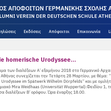
ΟΣ ΑΠΟΦΟΙΤΩΝ ΓΕΡΜΑΝΙΚΗΣ ΣΧΟΛΗΣ
LUMNI VEREIN DER DEUTSCHEN SCHULE ATH
ηλώσεις
Εκδόσεις
Απόφοιτοι
Επικοινωνία
L
Die homerische Urodyssee…
μα των διαλέξεων Α’ εξαμήνου 2018 στο Γερμανικό Αρχα
 Αθήνας συνεχίζεται την Τετάρτη 28 Μαρτίου, με θέμα: “
 Urodyssee im Spätwerk Wilhelm Dörpfelds” και με ομιλήτ
ιακό Mira Weidhaas (Universität Wuppertal).Φειδίου 1, τ
α διαλέξεων Β’ ορόφου. Ώρα έναρξης 18.00.