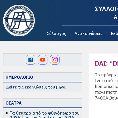
ΣΥΛΛΟΓ
A
Σύλλογος
Ανακοινώσεις
Εκδ
DAI: “
Το πρόγραμ
ΗΜΕΡΟΛΟΓΙΟ
Ινστιτούτο
homerische
Δείτε τις εκδηλώσεις του μήνα
πανεπιστημ
7400Αίθουσ
ΘΕΑΤΡΑ
Τα θέατρα από το φθινόπωρο του
2025 έως τον Απρίλιο του 2026