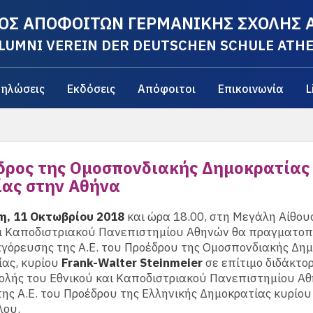
ΟΣ ΑΠΟΦΟΙΤΩΝ ΓΕΡΜΑΝΙΚΗΣ ΣΧΟΛΗΣ
LUMNI VEREIN DER DEUTSCHEN SCHULE ATH
ηλώσεις
Εκδόσεις
Απόφοιτοι
Επικοινωνία
L
δρος της Ομοσπονδιακής Δημοκρατίας
ίας στην Αθήνα
η, 11 Οκτωβρίου 2018
και ώρα 18.00, στη Μεγάλη Αίθου
αι Καποδιστριακού Πανεπιστημίου Αθηνών θα πραγματοπ
γόρευσης της Α.Ε. του Προέδρου της Ομοσπονδιακής Δη
ίας, κυρίου
Frank-Walter Steinmeier
σε επίτιμο διδάκτο
ολής του Εθνικού και Καποδιστριακού Πανεπιστημίου Α
ης Α.Ε. του Προέδρου της Ελληνικής Δημοκρατίας κυρίο
ου.