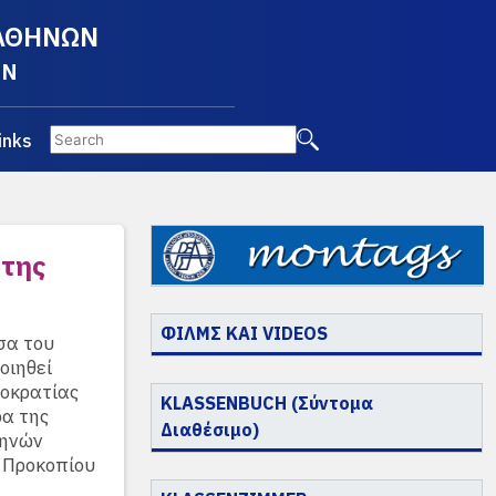
 ΑΘΗΝΩΝ
EN
inks
 της
ΦΙΛΜΣ ΚΑΙ VIDEOS
σα του
οιηθεί
μοκρατίας
KLASSENBUCH (Σύντομα
ρα της
Διαθέσιμο)
θηνών
υ Προκοπίου