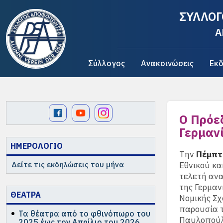
ΣΥΛΛΟΓ
A
Σύλλογος
Ανακοινώσεις
Εκδ
Ο Πρόε
Γερμαν
ΗΜΕΡΟΛΟΓΙΟ
Την
Πέμπτ
Δείτε τις εκδηλώσεις του μήνα
Εθνικού κ
τελετή ανα
της Γερμαν
ΘΕΑΤΡΑ
Νομικής Σχ
παρουσία τ
Τα θέατρα από το φθινόπωρο του
Παυλοπούλ
2025 έως τον Απρίλιο του 2026