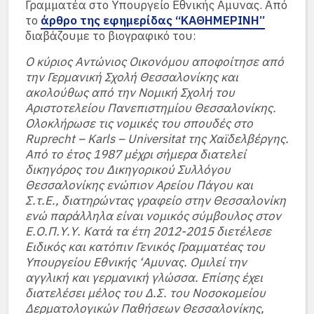
Γραμματέα στο Υπουργείο Εθνικής Αμυνας. Από
το
άρθρο της εφημερίδας “ΚΑΘΗΜΕΡΙΝΗ”
διαβάζουμε το βιογραφικό του:
Ο κύριος Αντώνιος Οικονόμου αποφοίτησε από
την Γερμανική Σχολή Θεσσαλονίκης και
ακολούθως από την Νομική Σχολή του
Αριστοτελείου Πανεπιστημίου Θεσσαλονίκης.
Ολοκλήρωσε τις νομικές του σπουδές στο
Ruprecht – Karls – Universitat της Χαϊδελβέργης.
Από το έτος 1987 μέχρι σήμερα διατελεί
δικηγόρος του Δικηγορικού Συλλόγου
Θεσσαλονίκης ενώπιον Αρείου Πάγου και
Σ.τ.Ε., διατηρώντας γραφείο στην Θεσσαλονίκη
ενώ παράλληλα είναι νομικός σύμβουλος στον
Ε.Ο.Π.Υ.Υ. Κατά τα έτη 2012-2015 διετέλεσε
Ειδικός και κατόπιν Γενικός Γραμματέας του
Υπουργείου Εθνικής ‘Αμυνας. Ομιλεί την
αγγλική και γερμανική γλώσσα. Επίσης έχει
διατελέσει μέλος του Δ.Σ. του Νοσοκομείου
Δερματολογικών Παθήσεων Θεσσαλονίκης,