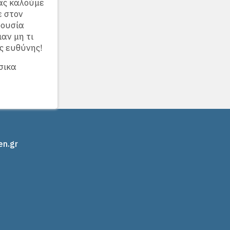
σας καλούμε
ε στον
ρουσία
αν μη τι
ς ευθύνης!
σικα
en.gr