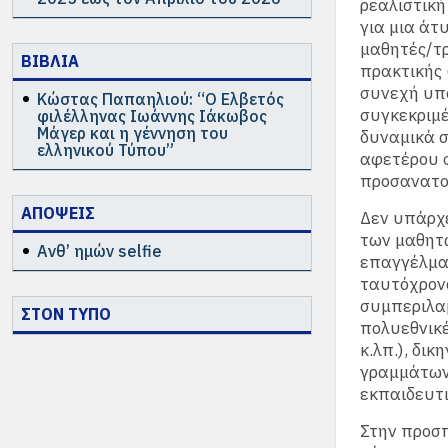
ρεαλιστική
για μια άτ
μαθητές/τρ
ΒΙΒΛΙΑ
πρακτικής 
συνεχή υπο
Κώστας Παπαηλιού: “Ο Ελβετός
συγκεκριμέ
φιλέλληνας Ιωάννης Ιάκωβος
Μάγερ και η γέννηση του
δυναμικά 
ελληνικού Τύπου”
αφετέρου σ
προσανατολ
ΑΠΟΨΕΙΣ
Δεν υπάρχε
των μαθητώ
Ανθ’ ημών selfie
επαγγέλμα
ταυτόχρονα
συμπεριλαμ
ΣΤΟΝ ΤΥΠΟ
πολυεθνικέ
κ.λπ.), δι
γραμμάτων,
εκπαιδευτι
Στην προσπ