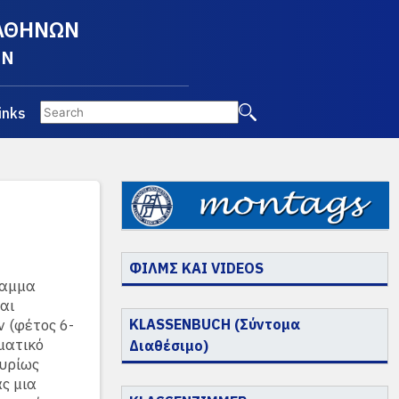
 ΑΘΗΝΩΝ
EN
inks
ΦΙΛΜΣ ΚΑΙ VIDEOS
ραμμα
αι
 (φέτος 6-
KLASSENBUCH (Σύντομα
ματικό
Διαθέσιμο)
κυρίως
ας μια