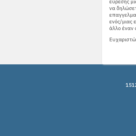
εύρεσης μι
να δηλώσετ
επαγγελματ
ενός/μιας 
άλλο έναν 
Ευχαριστώ 
1512