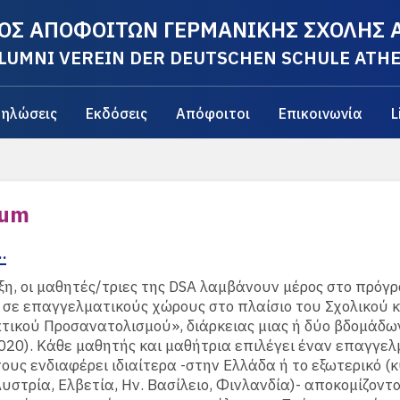
ΟΣ ΑΠΟΦΟΙΤΩΝ ΓΕΡΜΑΝΙΚΗΣ ΣΧΟΛΗΣ
LUMNI VEREIN DER DEUTSCHEN SCHULE ATH
ηλώσεις
Εκδόσεις
Απόφοιτοι
Επικοινωνία
L
kum
…
ξη, οι μαθητές/τριες της DSA λαμβάνουν μέρος στο πρόγ
σε επαγγελματικούς χώρους στο πλαίσιο του Σχολικού κ
ικού Προσανατολισμού», διάρκειας μιας ή δύο βδομάδων
020). Κάθε μαθητής και μαθήτρια επιλέγει έναν επαγγελ
ους ενδιαφέρει ιδιαίτερα -στην Ελλάδα ή το εξωτερικό (
Αυστρία, Ελβετία, Ην. Βασίλειο, Φινλανδία)- αποκομίζοντ