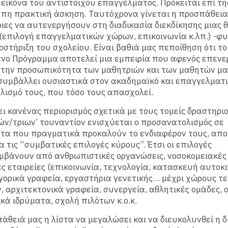
 εικόνα του αντίστοιχου επαγγέλματος. Πρόκειται επί τη
υπη πρακτική άσκηση. Ταυτόχρονα γίνεται η προσπάθεια
ιες να αυτενεργήσουν στη διαδικασία διεκδίκησης μιας 
(επιλογή επαγγελματικών χώρων, επικοινωνία κ.λπ.) -φυ
στήριξη του σχολείου. Είναι βαθιά μας πεποίθηση ότι το
νο Πρόγραμμα αποτελεί μια εμπειρία που αφενός επενε
στην προσωπικότητα των μαθητριών και των μαθητών μα
υμβάλλει ουσιαστικά στον ακαδημαϊκό και επαγγελματ
ισμό τους, που τόσο τους απασχολεί.
ι κανένας περιορισμός σχετικά με τους τομείς δραστηρι
ν/τριων’ τουναντίον ενισχύεται ο προσανατολισμός σε
τα που πραγματικά προκαλούν το ενδιαφέρον τους, απ
 τις “συμβατικές επιλογές κύρους”. Έτσι οι επιλογές
βάνουν από ανθρωπιστικές οργανώσεις, νοσοκομειακές 
ς εταιρείες (επικοινωνία, τεχνολογία, κατασκευή αυτοκ
κηγορικά γραφεία, εργαστήρια γενετικής… μέχρι χώρους τ
 αρχιτεκτονικά γραφεία, συνεργεία, αθλητικές ομάδες,
κά ιδρύματα, σχολή πιλότων κ.ο.κ.
άθειά μας η λίστα να μεγαλώσει και να διευκολυνθεί η δ