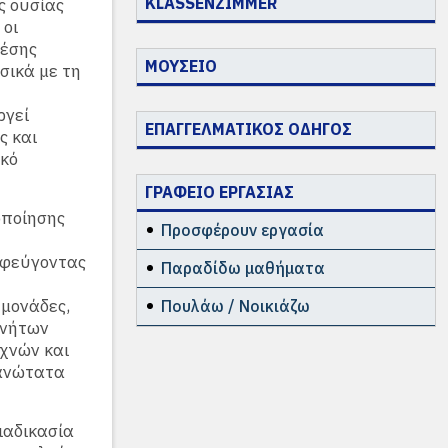
KLASSENZIMMER
ς ουσίας
 οι
θέσης
ΜΟΥΣΕΙΟ
σικά με τη
ργεί
ΕΠΑΓΓΕΛΜΑΤΙΚΟΣ ΟΔΗΓΟΣ
ς και
ικό
ΓΡΑΦΕΙΟ ΕΡΓΑΣΙΑΣ
οποίησης
Προσφέρουν εργασία
οφεύγοντας
Παραδίδω μαθήματα
μονάδες,
Πουλάω / Νοικιάζω
ινήτων
εχνών και
 ανώτατα
ιαδικασία