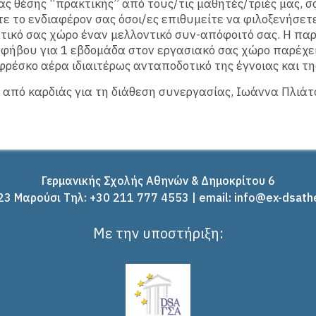
ας θέσης “πρακτικής” από τους/τις μαθητές/τριές μας, 
ε το ενδιαφέρον σας όσοι/ες επιθυμείτε να φιλοξενήσετ
ικό σας χώρο έναν μελλοντικό συν-απόφοιτό σας. Η πα
εφήβου για 1 εβδομάδα στον εργασιακό σας χώρο παρέχει
φρέσκο αέρα ιδιαιτέρως ανταποδοτικό της έγνοιας και τη
από καρδιάς για τη διάθεση συνεργασίας, Ιωάννα Πλιάτ
Γερμανικής Σχολής Αθηνών & Δημοκρίτου 6
3 Μαρούσι Tηλ: +30 211 777 4553 | email: info@ex-dsath
Με την υποστήριξη: