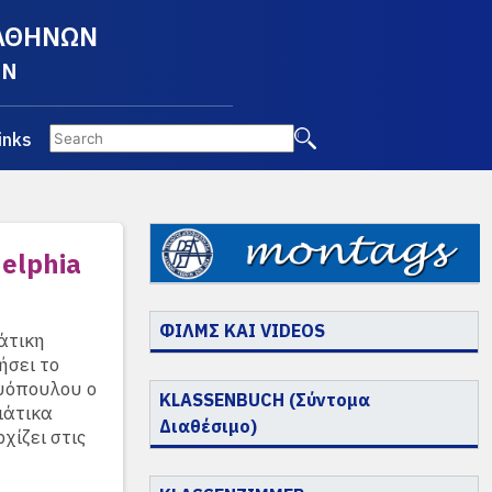
 ΑΘΗΝΩΝ
EN
inks
delphia
ΦΙΛΜΣ ΚΑΙ VIDEOS
άτικη
ήσει το
ευόπουλου ο
KLASSENBUCH (Σύντομα
ιάτικα
Διαθέσιμο)
χίζει στις