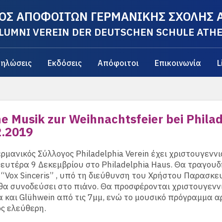
ΟΣ ΑΠΟΦΟΙΤΩΝ ΓΕΡΜΑΝΙΚΗΣ ΣΧΟΛΗΣ
LUMNI VEREIN DER DEUTSCHEN SCHULE ATH
ηλώσεις
Εκδόσεις
Απόφοιτοι
Επικοινωνία
L
he Musik zur Weihnachtsfeier bei Phila
2.2019
ρμανικός Σύλλογος Philadelphia Verein έχει χριστουγεννι
Δευτέρα 9 Δεκεμβρίου στο Philadelphia Haus. Θα τραγουδ
“Vox Sinceris” , υπό τη διεύθυνση του Χρήστου Παρασκ
 θα συνοδεύσει στο πιάνο. Θα προσφέρονται χριστουγενν
 και Glühwein από τις 7μμ, ενώ το μουσικό πρόγραμμα αρ
ος ελεύθερη.