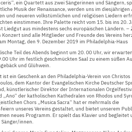
nceris“, ein Quartett aus zwei Sängerinnen und Sängern, spe
stliche Musik der Renaissance, werden uns im diesjährigen
len und neueren volkstümlichen und religiösen Liedern er
hten einstimmen. Ihre Palette reicht vom 15. bis ins 20.
t Liedgut aus mindestens sechs europäischen Ländern. –
Konzert sind alle Mitglieder und Freunde des Vereins her
am Montag, den 9. Dezember 2019 im Philadelphia-Haus
ische Teil des Abends beginnt um 20. 00 Uhr, wir erwarten
9.00 Uhr im festlich geschmückten Saal zu einem süßen Au
gebäck und Glühwein.
 ist ein Geschenk an den Philadelphia-Verein von Christos
oulos, dem Kantor der Evangelischen Kirche Deutscher Sp
d, künstlerischer Direktor der Internationalen Orgelfestiv
d „Ano“ der katholischen Kathedralen von Rhodos und Syro
geistlichen Chors „Musica Sacra“ hat er mehrmals die
feiern unseres Vereins gestaltet, und bietet unserem Pub
men neues Programm. Er spielt das Klavier und begleitet 
ie Sänger/innen.