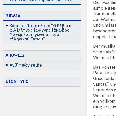
Die „Vox Si
auf die gei
traditionel
ΒΙΒΛΙΑ
auf Weihnac
und umfass
Κώστας Παπαηλιού: “Ο Ελβετός
φιλέλληνας Ιωάννης Ιάκωβος
besonderen 
Μάγερ και η γέννηση του
eingeladen
ελληνικού Τύπου”
Der musikal
schon ab 1
ΑΠΟΨΕΙΣ
Weihnachts
Ανθ’ ημών selfie
Das Konzert
Paraskevop
Griechenlan
ΣΤΟΝ ΤΥΠΟ
Sancta“ un
Leiter des 
Weihnachts
ein vollkom
dirigiert d