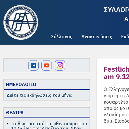
ΣΥΛΛΟΓ
A
Σύλλογος
Ανακοινώσεις
Εκδ
Festlic
am 9.1
ΗΜΕΡΟΛΟΓΙΟ
Ο Ελληνογε
Δείτε τις εκδηλώσεις του μήνα
γιορτή τη 
κουαρτέτο 
οποίος και
ΘΕΑΤΡΑ
γλυκίσματα
8μμ. Είσοδ
Τα θέατρα από το φθινόπωρο του
2025 έως τον Απρίλιο του 2026