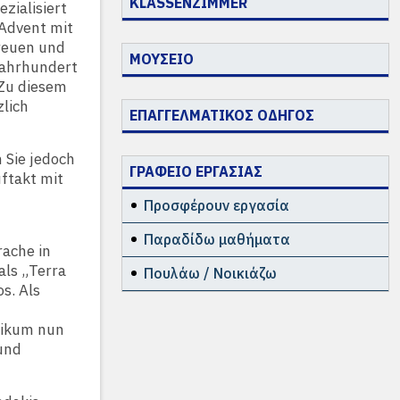
KLASSENZIMMER
zialisiert
 Advent mit
freuen und
ΜΟΥΣΕΙΟ
 Jahrhundert
 Zu diesem
zlich
ΕΠΑΓΓΕΛΜΑΤΙΚΟΣ ΟΔΗΓΟΣ
 Sie jedoch
ΓΡΑΦΕΙΟ ΕΡΓΑΣΙΑΣ
ftakt mit
Προσφέρουν εργασία
Παραδίδω μαθήματα
rache in
als „Terra
Πουλάω / Νοικιάζω
s. Als
likum nun
und