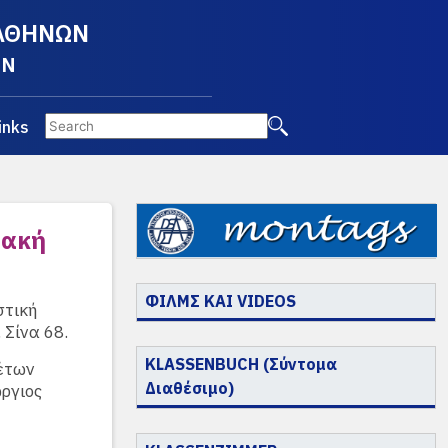
 ΑΘΗΝΩΝ
EN
inks
ιακή
ΦΙΛΜΣ ΚΑΙ VIDEOS
στική
 Σίνα 68.
KLASSENBUCH (Σύντομα
νέτων
Διαθέσιμο)
ργιος