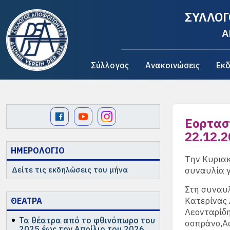
ΣΥΛΛΟΓ
A
Σύλλογος
Ανακοινώσεις
Εκδ
Εορτασ
22.12.
ΗΜΕΡΟΛΟΓΙΟ
Την Κυριακ
Δείτε τις εκδηλώσεις του μήνα
συναυλία γ
Στη συναυλ
Κατερίνας 
ΘΕΑΤΡΑ
Λεονταρίδη
Τα θέατρα από το φθινόπωρο του
σοπράνο,Α
2025 έως τον Απρίλιο του 2026