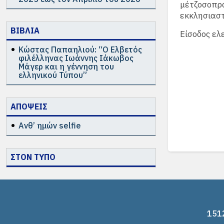
μέτζοσοπρ
εκκλησιαστ
ΒΙΒΛΙΑ
Είσοδος ελ
Κώστας Παπαηλιού: “Ο Ελβετός
φιλέλληνας Ιωάννης Ιάκωβος
Μάγερ και η γέννηση του
ελληνικού Τύπου”
ΑΠΟΨΕΙΣ
Ανθ’ ημών selfie
ΣΤΟΝ ΤΥΠΟ
1512