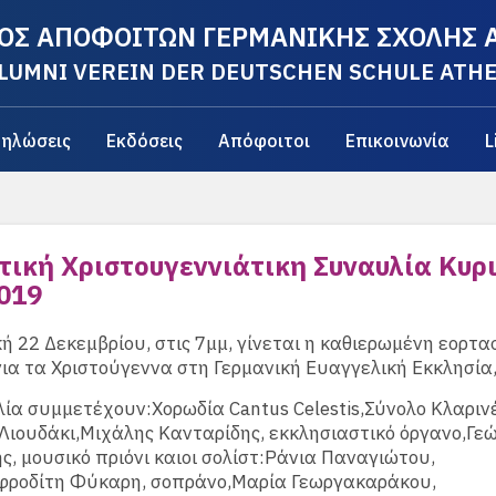
ΟΣ ΑΠΟΦΟΙΤΩΝ ΓΕΡΜΑΝΙΚΗΣ ΣΧΟΛΗΣ
LUMNI VEREIN DER DEUTSCHEN SCHULE ATH
ηλώσεις
Εκδόσεις
Απόφοιτοι
Επικοινωνία
L
τική Χριστουγεννιάτικη Συναυλία Κυρ
2019
ή 22 Δεκεμβρίου, στις 7μμ, γίνεται η καθιερωμένη εορτα
ια τα Χριστούγεννα στη Γερμανική Ευαγγελική Εκκλησία,
ία συμμετέχουν:Χορωδία Cantus Celestis,Σύνολο Κλαρι
Λιουδάκι,Μιχάλης Κανταρίδης, εκκλησιαστικό όργανο,Γεώ
ς, μουσικό πριόνι καιοι σολίστ:Ράνια Παναγιώτου,
φροδίτη Φύκαρη, σοπράνο,Μαρία Γεωργακαράκου,