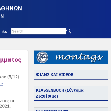
 ΑΘΗΝΩΝ
EN
inks
άμματος
ΦΙΛΜΣ ΚΑΙ VIDEOS
ασε (5/12)
o…
KLASSENBUCH (Σύντομα
Διαθέσιμο)
ντας τα
/2021,