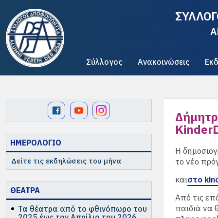
ΣΥΛΛΟΓ
A
Σύλλογος
Ανακοινώσεις
Εκδ
Δήμητρ
Kinder
ΗΜΕΡΟΛΟΓΙΟ
Η δημοσιογ
Δείτε τις εκδηλώσεις του μήνα
το νέο πρό
και
στο kin
ΘΕΑΤΡΑ
Από τις επ
παιδιά να 
Τα θέατρα από το φθινόπωρο του
2025 έως τον Απρίλιο του 2026