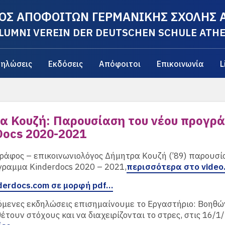
ΟΣ ΑΠΟΦΟΙΤΩΝ ΓΕΡΜΑΝΙΚΗΣ ΣΧΟΛΗΣ
LUMNI VEREIN DER DEUTSCHEN SCHULE ATH
ηλώσεις
Εκδόσεις
Απόφοιτοι
Επικοινωνία
L
α Κουζή: Παρουσίαση του νέου προγρ
Docs 2020-2021
ράφος – επικοινωνιολόγος Δήμητρα Κουζή (’89) παρουσί
γραμμα Kinderdocs 2020 – 2021,
περισσότερα στο vide
derdocs.com σε μορφή pdf…
όμενες εκδηλώσεις επισημαίνουμε το Εργαστήριο: Βοηθώ
θέτουν στόχους και να διαχειρίζονται το στρες, στις 16/1