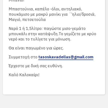
Μπάνιο!
Μπαστούνια, καπέλο -όλοι, αντηλιακό,
πουκάμισο με μακρύ μανίκι για ΄’ηλιο/δροσιά,
Μαγιό, πετσετούλα
Νερό 1 ή 1,5λίτρο: παγώστε μισο-γεμάτο
μπουκάλι στην κατάψυξη.Το γεμίζετε με κρύο
νερό και το τυλίγετε για μόνωση.
Θα είναι παγωμένο για ώρες.
Συμμετοχή στο
tasoskavadellas@gmail.com
Έρχεστε με δική σας ευθύνη.
Καλό Καλοκαίρι!