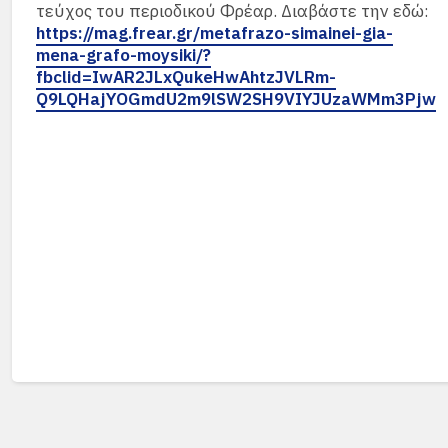
τεύχος του περιοδικού Φρέαρ. Διαβάστε την εδώ:
https://mag.frear.gr/metafrazo-simainei-gia-
mena-grafo-moysiki/?
fbclid=IwAR2JLxQukeHwAhtzJVLRm-
Q9LQHajYOGmdU2m9lSW2SH9VIYJUzaWMm3Pjw