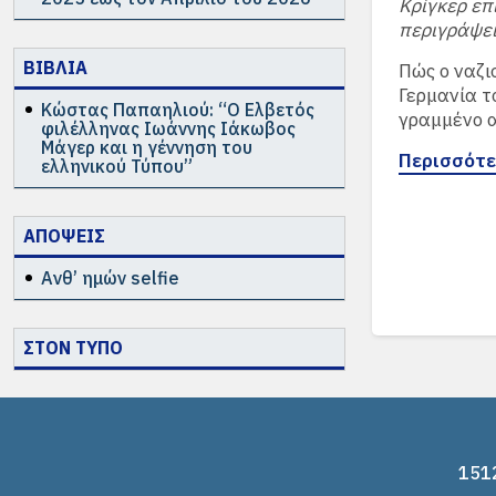
Κρίγκερ επ
περιγράψει
ΒΙΒΛΙΑ
Πώς ο ναζι
Γερμανία τ
Κώστας Παπαηλιού: “Ο Ελβετός
γραμμένο α
φιλέλληνας Ιωάννης Ιάκωβος
Μάγερ και η γέννηση του
Περισσότ
ελληνικού Τύπου”
ΑΠΟΨΕΙΣ
Ανθ’ ημών selfie
ΣΤΟΝ ΤΥΠΟ
1512