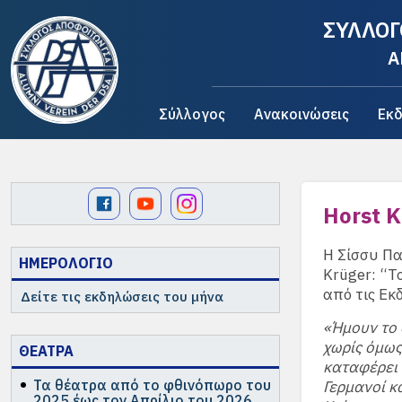
ΣΥΛΛΟΓ
A
Σύλλογος
Ανακοινώσεις
Εκδ
Horst K
Η Σίσσυ Πα
ΗΜΕΡΟΛΟΓΙΟ
Krüger: “Τ
από τις Εκ
Δείτε τις εκδηλώσεις του μήνα
«Ήμουν το 
χωρίς όμως
ΘΕΑΤΡΑ
καταφέρει 
Τα θέατρα από το φθινόπωρο του
Γερμανοί κ
2025 έως τον Απρίλιο του 2026