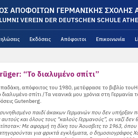
ΟΣ ΑΠΟΦΟΙΤΩΝ ΓΕΡΜΑΝΙΚΗΣ ΣΧΟΛΗΣ
LUMNI VEREIN DER DEUTSCHEN SCHULE ATH
ηλώσεις
Εκδόσεις
Απόφοιτοι
Επικοινωνία
L
rüger: “Το διαλυμένο σπίτι”
παδάκη, απόφοιτος του 1980, μετέφρασε το βιβλίο τουH
ο διαλυμένο σπίτι /Τα νεανικά μου χρόνια στη Γερμανία τ
δόσεις Gutenberg.
συνηθισμένο παιδί άκακων Γερμανών που δεν υπήρξαν πο
 αυτούς και όλους τους “καλούς Γερμανούς”, οι ναζί δεν 
τίποτα»: Με αφορμή τη δίκη του Άουσβιτς το 1963, όπου
ατηγορούνται για φρικτά εγκλήματα, ο δημοσιογράφος Χ