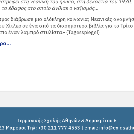
ιστρέφει στη νεανική του ηλικία, στη δεκαετία του 1930, 
 το έδαφος στο οποίο άνθισε ο ναζισμός…
σμός διάβρωσε μια ολόκληρη κοινωνία; Νεανικές αναμνήσ
ου Χίτλερ σε ένα από τα διασημότερα βιβλία για το Τρίτο
πό έναν λαμπρό στυλίστα» (Tagesspiegel)
ερα…
Γερμανικής Σχολής Αθηνών & Δημοκρίτου 6
3 Μαρούσι Tηλ: +30 211 777 4553 | email: info@ex-dsath