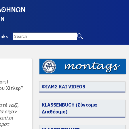
 ΑΘΗΝΩΝ
EN
inks
orst
ΦΙΛΜΣ ΚΑΙ VIDEOS
ου Χίτλερ”
τέ ναζί,
KLASSENBUCH (Σύντομα
θα είχαν
Διαθέσιμο)
 απλοί
ορστ