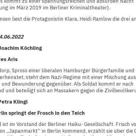
Es kommt zu einer spannungsreichen und absurden Nacht
ung im März 2019 im Berliner Kriminaltheater).
nsen liest die Protagonistin Klara, Heidi Ramlow die drei 
4.06.2022
Joachim Köchling
des Aris
orp, Spross einer liberalen Hamburger Bürgerfamilie und 
erheiratet, steht dem Nazi-Regime mit einer Mischung aus
 und Bewunderung gegenüber. Als Soldat kommt er nach
d und beteiligt sich an Massakern gegen die Zivilbevölker
Petra Klingl
lin springt der Frosch in den Teich
l ist im Vorstand der Berliner Haiku- Gesellschaft. Frisch 
len „Japanmarkt“ in Berlin kommend, erzählt sie über die 