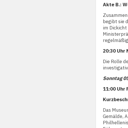
Akte B.: W
Zusammen m
begibt sie
im Dickich
Ministerprä
regelmäßig 
20:30 Uhr 
Die Rolle d
investigati
Sonntag 0
11:00 Uhr 
Kurzbesch
Das Museum 
Gemälde, A
Philhelleni