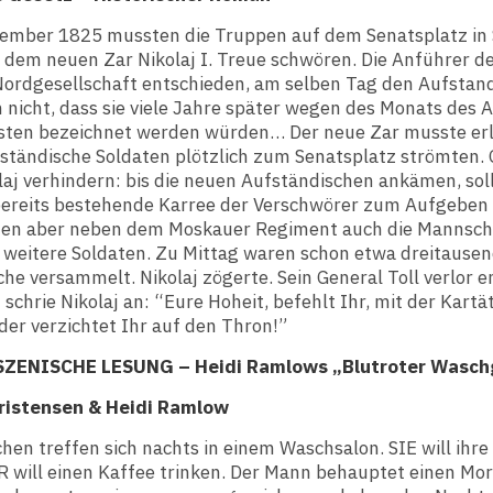
ember 1825 mussten die Truppen auf dem Senatsplatz in
 dem neuen Zar Nikolaj I. Treue schwören. Die Anführer d
ordgesellschaft entschieden, am selben Tag den Aufstan
 nicht, dass sie viele Jahre später wegen des Monats des 
isten bezeichnet werden würden… Der neue Zar musste erl
fständische Soldaten plötzlich zum Senatsplatz strömten.
laj verhindern: bis die neuen Aufständischen ankämen, sol
bereits bestehende Karree der Verschwörer zum Aufgeben
den aber neben dem Moskauer Regiment auch die Mannsch
 weitere Soldaten. Zu Mittag waren schon etwa dreitause
he versammelt. Nikolaj zögerte. Sein General Toll verlor e
schrie Nikolaj an: “Eure Hoheit, befehlt Ihr, mit der Kartä
der verzichtet Ihr auf den Thron!”
 SZENISCHE LESUNG – Heidi Ramlows „Blutroter Wasc
ristensen & Heidi Ramlow
en treffen sich nachts in einem Waschsalon. SIE will ihr
R will einen Kaffee trinken. Der Mann behauptet einen Mo