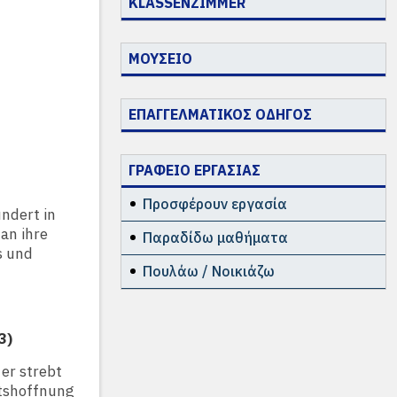
KLASSENZIMMER
ΜΟΥΣΕΙΟ
ΕΠΑΓΓΕΛΜΑΤΙΚΟΣ ΟΔΗΓΟΣ
ΓΡΑΦΕΙΟ ΕΡΓΑΣΙΑΣ
Προσφέρουν εργασία
undert in
an ihre
Παραδίδω μαθήματα
s und
Πουλάω / Νοικιάζω
3)
er strebt
ftshoffnung