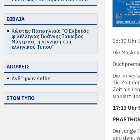
ΒΙΒΛΙΑ
Κώστας Παπαηλιού: “Ο Ελβετός
φιλέλληνας Ιωάννης Ιάκωβος
16:30 Uhr 
Μάγερ και η γέννηση του
ελληνικού Τύπου”
Die Masken
Buchpremi
ΑΠΟΨΕΙΣ
Die im Verl
Ανθ’ ημών selfie
die Zeit de
Zeit als Le
sinniert ü
ΣΤΟΝ ΤΥΠΟ
17:15 Uhr 
PHAETHON o
Der junge 
und dem, w