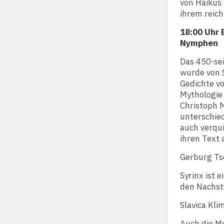
von Haikus 
ihrem reic
18:00 Uhr 
Nymphen
Das 450-se
wurde von 
Gedichte vo
Mythologie
Christoph 
unterschied
auch verqu
ihren Text
Gerburg Tse
Syrinx ist 
den Nachste
Slavica Kl
Auch die Me