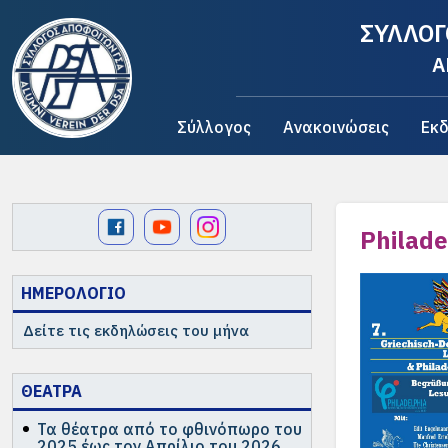
ΣΥΛΛΟΓ
A
Σύλλογος
Ανακοινώσεις
Εκδ
Philade
ΗΜΕΡΟΛΟΓΙΟ
Δείτε τις εκδηλώσεις του μήνα
ΘΕΑΤΡΑ
Τα θέατρα από το φθινόπωρο του
2025 έως τον Απρίλιο του 2026