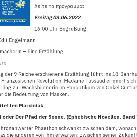
Δείτε το πρόγραμμα:
Freitag 03.06.2022
16:00 Uhr Begrüßung
Edit Engelmann
macherin – Eine Erzählung
ere
ag der 9 Reiche erschienene Erzählung führt ins 18. Jahrh
r Französischen Revolution. Madame Tussaud erinnert sich 
hrling zur Wachsbildnerin im Panoptikum von Onkel Curtiu
ber die Bedeutung von Masken.
Steffen Marciniak
der Der Pfad der Sonne. (Ephebische Novellen, Band 
Thronanwärter Phaethon schwankt zwischen dem, wonach 
as die anderen von ihm erwarten; zwischen seiner Zukun