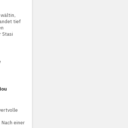
wältin,
andet tief
en
 Stasi
e
iou
ertvolle
. Nach einer