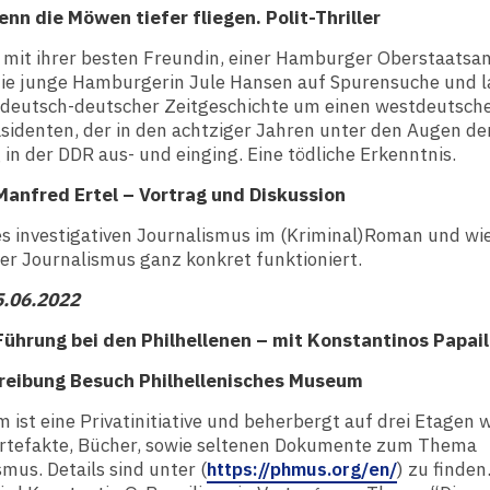
enn die Möwen tiefer fliegen. Polit-Thriller
it ihrer besten Freundin, einer Hamburger Oberstaatsan
 die junge Hamburgerin Jule Hansen auf Spurensuche und l
t deutsch-deutscher Zeitgeschichte um einen westdeutsch
sidenten, der in den achtziger Jahren unter den Augen der
in der DDR aus- und einging. Eine tödliche Erkenntnis.
Manfred Ertel – Vortrag und Diskussion
es investigativen Journalismus im (Kriminal)Roman und wi
ver Journalismus ganz konkret funktioniert.
5.06.2022
Führung bei den Philhellenen – mit Konstantinos Papail
reibung Besuch Philhellenisches Museum
ist eine Privatinitiative und beherbergt auf drei Etagen w
rtefakte, Bücher, sowie seltenen Dokumente zum Thema
smus. Details sind unter (
https://phmus.org/en/
) zu finden