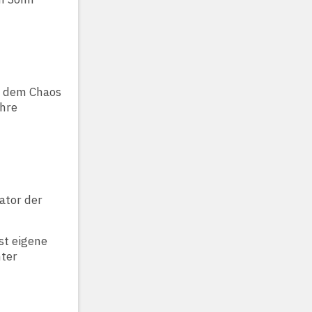
us dem Chaos
ihre
ator der
st eigene
nter