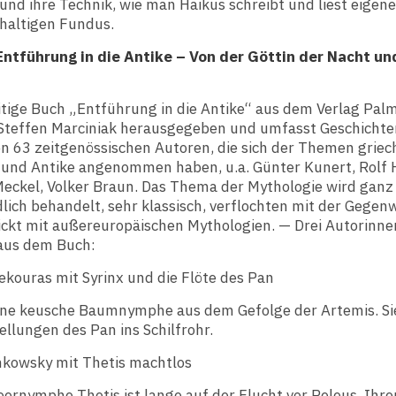
und ihre Technik, wie man Haikus schreibt und liest eigen
hhaltigen Fundus.
Entführung in die Antike – Von der Göttin der Nacht un
itige Buch „Entführung in die Antike“ aus dem Verlag Pal
Steffen Marciniak herausgegeben und umfasst Geschicht
n 63 zeitgenössischen Autoren, die sich der Themen griec
 und Antike angenommen haben, u.a. Günter Kunert, Rolf 
Meckel, Volker Braun. Das Thema der Mythologie wird ganz
lich behandelt, sehr klassisch, verflochten mit der Gegen
ickt mit außereuropäischen Mythologien. — Drei Autorinne
 aus dem Buch:
kouras mit Syrinx und die Flöte des Pan
eine keusche Baumnymphe aus dem Gefolge der Artemis. Sie
llungen des Pan ins Schilfrohr.
imkowsky mit Thetis machtlos
ernymphe Thetis ist lange auf der Flucht vor Peleus. Ihr