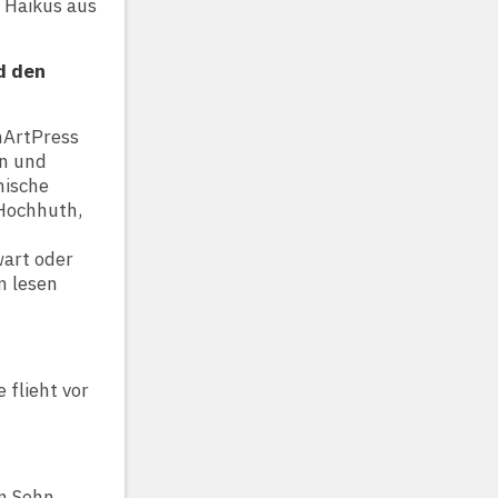
e Haikus aus
d den
mArtPress
en und
hische
Hochhuth,
wart oder
n lesen
 flieht vor
en Sohn