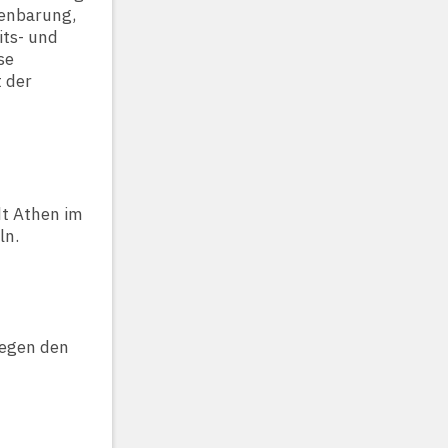
fenbarung,
its- und
se
 der
dt Athen im
ln.
gegen den