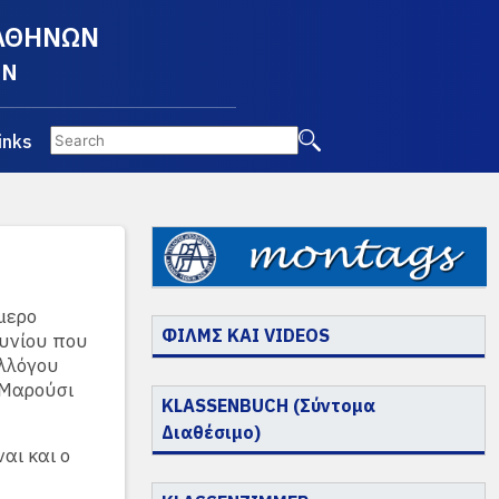
 ΑΘΗΝΩΝ
EN
inks
ήμερο
ΦΙΛΜΣ ΚΑΙ VIDEOS
ουνίου που
υλλόγου
 Μαρούσι
KLASSENBUCH (Σύντομα
Διαθέσιμο)
αι και ο