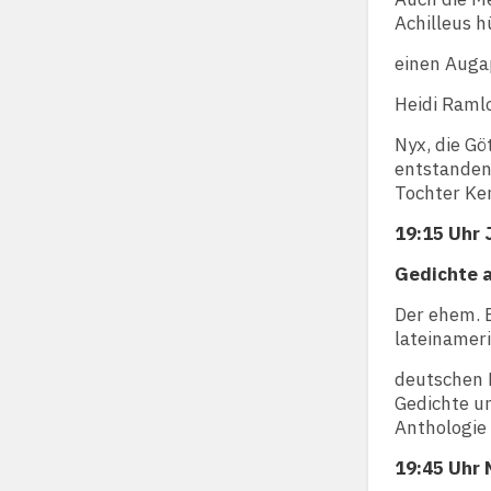
Achilleus h
einen Augap
Heidi Ramlo
Nyx, die Gö
entstanden,
Tochter Ke
19:15 Uhr 
Gedichte 
Der ehem. B
lateinamer
deutschen 
Gedichte u
Anthologie 
19:45 Uhr 