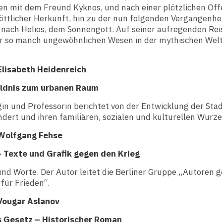
ben mit dem Freund Kyknos, und nach einer plötzlichen Of
göttlicher Herkunft, hin zu der nun folgenden Vergangenhe
 nach Helios, dem Sonnengott. Auf seiner aufregenden Rei
r so manch ungewöhnlichen Wesen in der mythischen Welt
Elisabeth Heidenreich
ildnis zum urbanen Raum
gin und Professorin berichtet von der Entwicklung der Sta
dert und ihren familiären, sozialen und kulturellen Wurze
 Wolfgang Fehse
– Texte und Grafik gegen den Krieg
nd Worte. Der Autor leitet die Berliner Gruppe „Autoren 
 für Frieden“.
Vougar Aslanov
 Gesetz – Historischer Roman