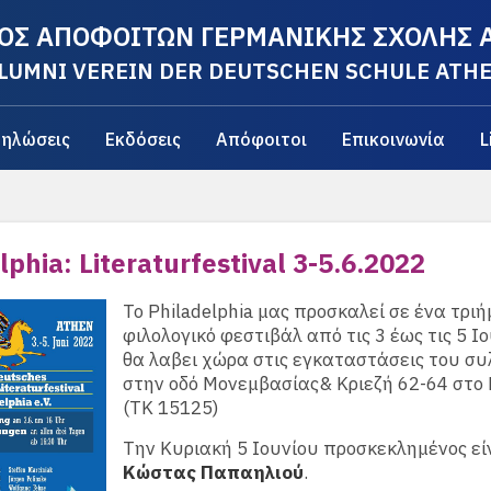
ΟΣ ΑΠΟΦΟΙΤΩΝ ΓΕΡΜΑΝΙΚΗΣ ΣΧΟΛΗΣ
LUMNI VEREIN DER DEUTSCHEN SCHULE ATH
ηλώσεις
Εκδόσεις
Απόφοιτοι
Επικοινωνία
L
lphia: Literaturfestival 3-5.6.2022
Το Philadelphia μας προσκαλεί σε ένα τρι
φιλολογικό φεστιβάλ από τις 3 έως τις 5 Ι
θα λαβει χώρα στις εγκαταστάσεις του σ
στην οδό Μονεμβασίας& Κριεζή 62-64 στο
(ΤΚ 15125)
Την Κυριακή 5 Ιουνίου προσκεκλημένος είν
Κώστας Παπαηλιού
.