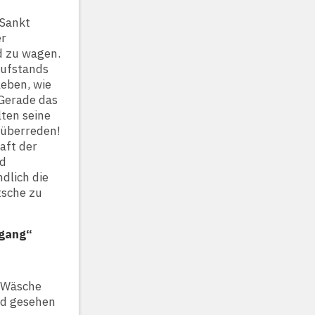
 Sankt
er
d zu wagen.
Aufstands
eben, wie
 Gerade das
lten seine
 überreden!
aft der
nd
ndlich die
tsche zu
hgang“
e Wäsche
rd gesehen