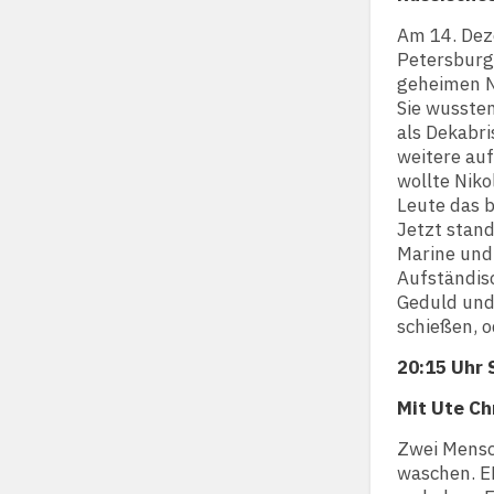
Am 14. Dez
Petersburg
geheimen N
Sie wussten
als Dekabr
weitere au
wollte Niko
Leute das 
Jetzt stan
Marine und
Aufständisc
Geduld und 
schießen, o
20:15 Uhr
Mit Ute Ch
Zwei Mensch
waschen. E