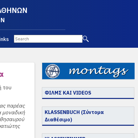
 ΑΘΗΝΩΝ
EN
inks
α
ή του
ΦΙΛΜΣ ΚΑΙ VIDEOS
ιας παρέας
α μοναδική
KLASSENBUCH (Σύντομα
 θησαυρού
Διαθέσιμο)
ρατιώτης