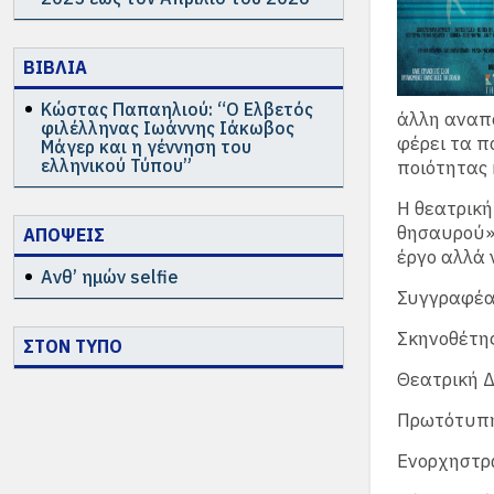
ΒΙΒΛΙΑ
Κώστας Παπαηλιού: “Ο Ελβετός
άλλη αναπα
φιλέλληνας Ιωάννης Ιάκωβος
φέρει τα π
Μάγερ και η γέννηση του
ελληνικού Τύπου”
ποιότητας 
Η θεατρική
θησαυρού»,
ΑΠΟΨΕΙΣ
έργο αλλά 
Ανθ’ ημών selfie
Συγγραφέα
Σκηνοθέτη
ΣΤΟΝ ΤΥΠΟ
Θεατρική 
Πρωτότυπη
Ενορχηστρ