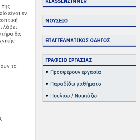
KLASSENZIMMER
 της
ίο είναι εν
εοπτική
ΜΟΥΣΕΙΟ
ι λάβει
κτήρα θα
χνικής
ΕΠΑΓΓΕΛΜΑΤΙΚΟΣ ΟΔΗΓΟΣ
υ
ΓΡΑΦΕΙΟ ΕΡΓΑΣΙΑΣ
σουν το
Προσφέρουν εργασία
Παραδίδω μαθήματα
Πουλάω / Νοικιάζω
Α