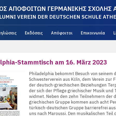
ΟΣ ΑΠΟΦΟΙΤΩΝ ΓΕΡΜΑΝΙΚΗΣ ΣΧΟΛΗΣ
LUMNI VEREIN DER DEUTSCHEN SCHULE ATH
ηλώσεις
Εκδόσεις
Απόφοιτοι
Επικοινωνία
L
lphia-Stammtisch am 16. März 2023
Philadelphia bekommt Besuch von seinem 
Schwesterverein aus Köln, dem Verein zur 
der deutsch-griechischen Beziehungen Terp
der sich der Pflege griechischer Musik und
widmet. Neben den zehn Teilnehmern der 
griechischen Gruppe kommen auch acht Pe
türkisch-deutschen Gruppe barrierefrei au
uns nach Maroussi. Den musikalischen Teil