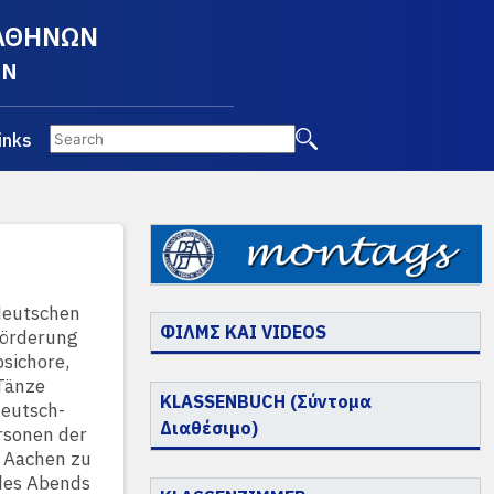
 ΑΘΗΝΩΝ
EN
inks
deutschen
ΦΙΛΜΣ ΚΑΙ VIDEOS
Förderung
sichore,
 Tänze
KLASSENBUCH (Σύντομα
deutsch-
Διαθέσιμο)
rsonen der
s Aachen zu
 des Abends