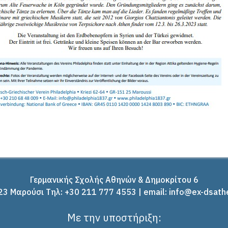
Γερμανικής Σχολής Αθηνών & Δημοκρίτου 6
3 Μαρούσι Tηλ: +30 211 777 4553 | email: info@ex-dsath
Με την υποστήριξη: