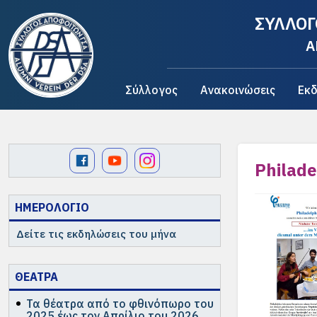
ΣΥΛΛΟΓ
A
Σύλλογος
Ανακοινώσεις
Εκδ
Philade
ΗΜΕΡΟΛΟΓΙΟ
Δείτε τις εκδηλώσεις του μήνα
ΘΕΑΤΡΑ
Τα θέατρα από το φθινόπωρο του
2025 έως τον Απρίλιο του 2026