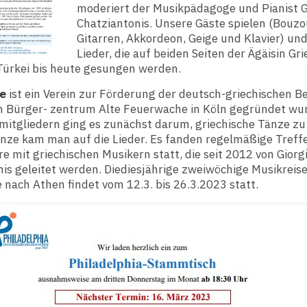
moderiert der Musikpädagoge und Pianist G
Chatziantonis. Unsere Gäste spielen (Bouzo
Gitarren, Akkordeon, Geige und Klavier) un
Lieder, die auf beiden Seiten der Ägäisin Gr
Türkei bis heute gesungen werden.
re
ist ein Verein zur Förderung der deutsch-griechischen B
m Bürger- zentrum Alte Feuerwache in Köln gegründet wu
itgliedern ging es zunächst darum, griechische Tänze zu 
änze kam man auf die Lieder. Es fanden regelmäßige Treff
 mit griechischen Musikern statt, die seit 2012 von Giorg
is geleitet werden. Diediesjährige zweiwöchige Musikreis
 nach Athen findet vom 12.3. bis 26.3.2023 statt.