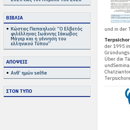
ΒΙΒΛΙΑ
Κώστας Παπαηλιού: “Ο Ελβετός
und in der 
φιλέλληνας Ιωάννης Ιάκωβος
Μάγερ και η γέννηση του
Terpsicho
ελληνικού Τύπου”
der 1995 i
Gründungsm
Über die T
ΑΠΟΨΕΙΣ
undSeminare
Chatzianton
Ανθ’ ημών selfie
Terpsichore
ΣΤΟΝ ΤΥΠΟ