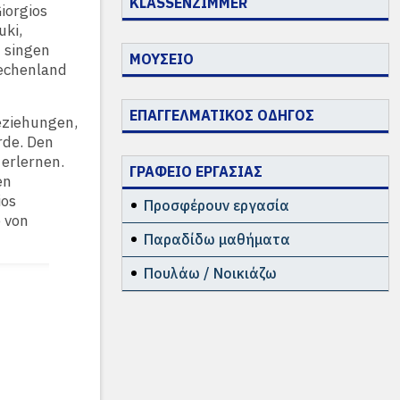
KLASSENZIMMER
iorgios
uki,
d singen
ΜΟΥΣΕΙΟ
iechenland
ΕΠΑΓΓΕΛΜΑΤΙΚΟΣ ΟΔΗΓΟΣ
eziehungen,
rde. Den
erlernen.
ΓΡΑΦΕΙΟ ΕΡΓΑΣΙΑΣ
en
ios
Προσφέρουν εργασία
e von
Παραδίδω μαθήματα
Πουλάω / Νοικιάζω