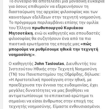
Το συνέδριο θα αποτελέσει μια μοναδική ευκαιρία
για όσους επιθυμούν να εξερευνήσουν τη
διασταύρωση της αρχαίας φιλοσοφίας και των
καινοτόμων εξελίξεων στην τεχνητή νοημοσύνη.
Το πρόγραμμα περιλαμβάνει επίσης την ομιλία
του Έλληνα
πρωθυπουργού Κυριάκου
Μητσοτάκη
, ενώ οι καθηγητές και σπουδαστές
φιλοσοφίας θα συζητήσουν ένα από τα πιο
πιεστικά ερωτήματα της εποχής μας
«πώς
μπορούμε να ρυθμίσουμε ηθικά την τεχνητή
νοημοσύνη;»
.
Ο καθηγητής
John Tasioulas
, Διευθυντής του
Ινστιτούτου Ηθικής στην Τεχνητή Νοημοσύνη
(TN) του Πανεπιστημίου της Οξφόρδης, δήλωσε:
«Η Αριστοτελική προσέγγιση στην ηθική, με
προεξέχουσα την έννοια της ευδαιμονίας, έχει
μεγάλες δυνατότητες να μας βοηθήσει να
αντιμετωπίσουμε το επιτακτικό ερώτημα τι
σημαίνει να είσαι άνθρωπος στην εποχή της
τεχνητής νοημοσύνης. Είμαστε ενθουσιασμένοι