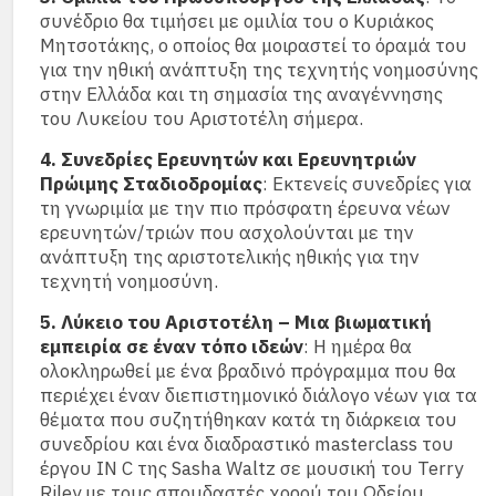
συνέδριο θα τιμήσει με ομιλία του ο Κυριάκος
Μητσοτάκης, ο οποίος θα μοιραστεί το όραμά του
για την ηθική ανάπτυξη της τεχνητής νοημοσύνης
στην Ελλάδα και τη σημασία της αναγέννησης
του Λυκείου του Αριστοτέλη σήμερα.
4. Συνεδρίες Ερευνητών και Ερευνητριών
Πρώιμης Σταδιοδρομίας
: Εκτενείς συνεδρίες για
τη γνωριμία με την πιο πρόσφατη έρευνα νέων
ερευνητών/τριών που ασχολούνται με την
ανάπτυξη της αριστοτελικής ηθικής για την
τεχνητή νοημοσύνη.
5. Λύκειο του Αριστοτέλη – Μια βιωματική
εμπειρία σε έναν τόπο ιδεών
: Η ημέρα θα
ολοκληρωθεί με ένα βραδινό πρόγραμμα που θα
περιέχει έναν διεπιστημονικό διάλογο νέων για τα
θέματα που συζητήθηκαν κατά τη διάρκεια του
συνεδρίου και ένα διαδραστικό masterclass του
έργου ΙΝ C της Sasha Waltz σε μουσική του Terry
Riley με τους σπουδαστές χορού του Ωδείου