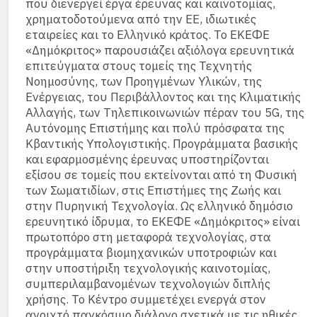
που διενεργεί έργα έρευνας και καινοτομίας,
χρηματοδοτούμενα από την ΕΕ, ιδιωτικές
εταιρείες και το Ελληνικό κράτος. Το ΕΚΕΦΕ
«Δημόκριτος» παρουσιάζει αξιόλογα ερευνητικά
επιτεύγματα στους τομείς της Τεχνητής
Νοημοσύνης, των Προηγμένων Υλικών, της
Ενέργειας, του Περιβάλλοντος και της Κλιματικής
Αλλαγής, των Τηλεπικοινωνιών πέραν του 5G, της
Αυτόνομης Επιστήμης και πολύ πρόσφατα της
Κβαντικής Υπολογιστικής. Προγράμματα βασικής
και εφαρμοσμένης έρευνας υποστηρίζονται
εξίσου σε τομείς που εκτείνονται από τη Φυσική
των Σωματιδίων, στις Επιστήμες της Ζωής και
στην Πυρηνική Τεχνολογία. Ως ελληνικό δημόσιο
ερευνητικό ίδρυμα, το ΕΚΕΦΕ «Δημόκριτος» είναι
πρωτοπόρο στη μεταφορά τεχνολογίας, στα
προγράμματα βιομηχανικών υποτροφιών και
στην υποστήριξη τεχνολογικής καινοτομίας,
συμπεριλαμβανομένων τεχνολογιών διπλής
χρήσης. Το Κέντρο συμμετέχει ενεργά στον
ανοιχτό παγκόσμιο διάλογο σχετικά με τις ηθικές