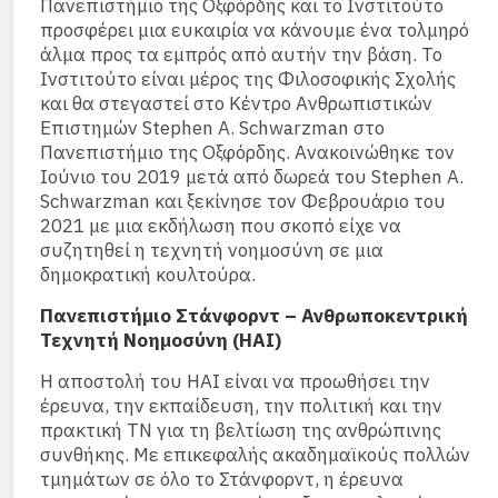
Πανεπιστήμιο της Οξφόρδης και το Ινστιτούτο
προσφέρει μια ευκαιρία να κάνουμε ένα τολμηρό
άλμα προς τα εμπρός από αυτήν την βάση. Το
Ινστιτούτο είναι μέρος της Φιλοσοφικής Σχολής
και θα στεγαστεί στο Κέντρο Ανθρωπιστικών
Επιστημών Stephen A. Schwarzman στο
Πανεπιστήμιο της Οξφόρδης. Ανακοινώθηκε τον
Ιούνιο του 2019 μετά από δωρεά του Stephen A.
Schwarzman και ξεκίνησε τον Φεβρουάριο του
2021 με μια εκδήλωση που σκοπό είχε να
συζητηθεί η τεχνητή νοημοσύνη σε μια
δημοκρατική κουλτούρα.
Πανεπιστήμιο Στάνφορντ – Ανθρωποκεντρική
Τεχνητή Νοημοσύνη (HAI)
Η αποστολή του HAI είναι να προωθήσει την
έρευνα, την εκπαίδευση, την πολιτική και την
πρακτική ΤΝ για τη βελτίωση της ανθρώπινης
συνθήκης. Με επικεφαλής ακαδημαϊκούς πολλών
τμημάτων σε όλο το Στάνφορντ, η έρευνα